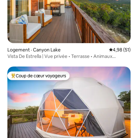
Logement · Canyon Lake
Note moyenne
4,98 (51)
Vista De Estrella | Vue privée • Terrasse • Animaux
acceptés
Coup de cœur voyageurs
Coup de cœur voyageurs parmi les plus aimés