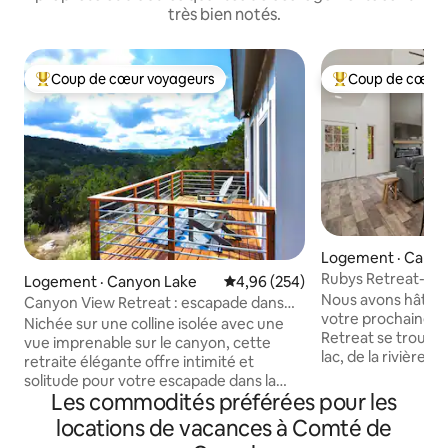
très bien notés.
Coup de cœur voyageurs
Coup de cœur 
Coup de cœur voyageurs parmi les plus aimés
Coup de cœur voy
Logement · Canyo
Rubys Retreat-Ne
Logement · Canyon Lake
Note moyenne de 4,96 sur 5, 2
4,96 (254)
Nous avons hâte de
Canyon View Retreat : escapade dans
votre prochaine e
les collines
Nichée sur une colline isolée avec une
Retreat se trouve
vue imprenable sur le canyon, cette
lac, de la rivière 
retraite élégante offre intimité et
l'amphithéâtre Wh
solitude pour votre escapade dans la
Schlitterbahn, de
Les commodités préférées pour les
région de Hill Country. Parfaitement
Braunfels. Cette 
situé sur le côté sud de Canyon Lake,
locations de vacances à Comté de
3 lits/2 salles de b
vous êtes à proximité du Whitewater