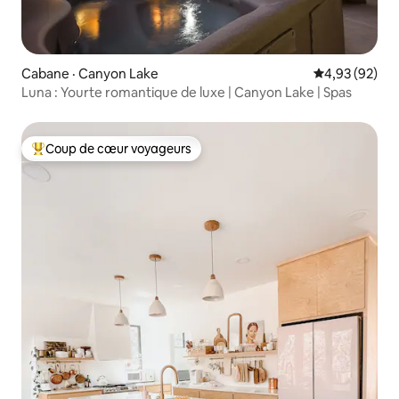
Cabane · Canyon Lake
Note moyenne
4,93 (92)
Luna : Yourte romantique de luxe | Canyon Lake | Spas
Coup de cœur voyageurs
Coup de cœur voyageurs parmi les plus aimés