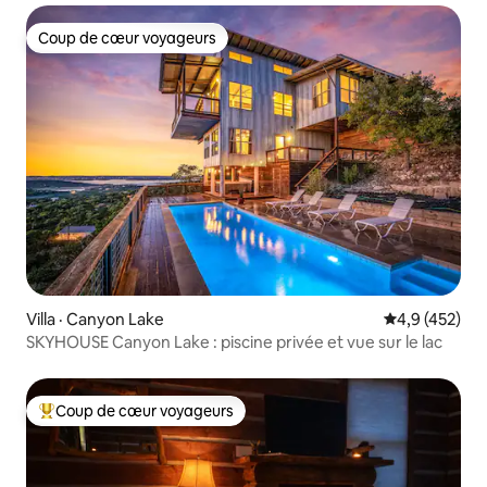
Coup de cœur voyageurs
Coup de cœur voyageurs
Villa · Canyon Lake
Note moyenne
4,9 (452)
SKYHOUSE Canyon Lake : piscine privée et vue sur le lac
Coup de cœur voyageurs
Coup de cœur voyageurs parmi les plus aimés