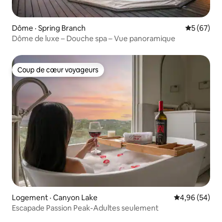
Dôme · Spring Branch
Note moye
5 (67)
Dôme de luxe – Douche spa – Vue panoramique
Coup de cœur voyageurs
Coup de cœur voyageurs
Logement · Canyon Lake
Note moyenne
4,96 (54)
Escapade Passion Peak-Adultes seulement