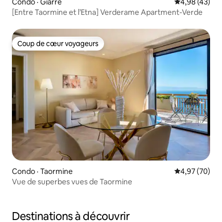
Condo · Giarre
Note moyenne
4,98 (43)
[Entre Taormine et l’Etna] Verderame Apartment-Verde
Coup de cœur voyageurs
Coup de cœur voyageurs
Condo · Taormine
Note moyenne
4,97 (70)
Vue de superbes vues de Taormine
Destinations à découvrir