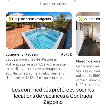
très bien notés.
Coup de cœur voyageurs
Coup de cœur 
Coup de cœur voyageurs parmi les plus aimés
Coup de cœur voy
Logement · Ragalna
Note moyenne de 5 sur 5, 
5 (81)
Jacuzzi privé chauffé•Piscine à
Maison de vacance
débordement•Rahal Luxury
Votre spa privé à 37 °C, à votre usage
o Catania
La maison dans le 
exclusif, avec des vues à couper le
historique de Cat
Vous séjournerez
souffle. Une piscine à débordement
datant de 1860, à l
d'eau salée de 12 × 7 m, au cœur d'un
romain, avec une 
parc méditerranéen de 4 000 m², avec
théâtre depuis les 
une partie peu profonde et une vue sur
Les commodités préférées pour les
fenêtres de la maison. La lumi
la mer (partagée avec une seule autre
surprendra. Vous êtes dans le centre
locations de vacances à Contrada
résidence). Une retraite architecturale
historique de la vil
primée au pied de l'Etna. La vue sur la
Zappino
d’intérêt les plus
mer, le foyer extérieur et le foyer