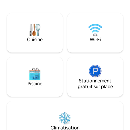
pouvez visiter à pied. Le parc du 
intérieur créent une atmosphère intime
Etna à moins d'une
en toute saison. Un design
nos clients qui, gr
emblématique, des intérieurs raffinés et
commentaires, pr
des services haut de gamme pour un
hébergement sous s
séjour exclusif. Le point de départ idéal
vous choisissez c
pour explorer l'est de la Sicile
serez heureux et n
Cuisine
Wi-Fi
Stationnement
Piscine
gratuit sur place
Climatisation