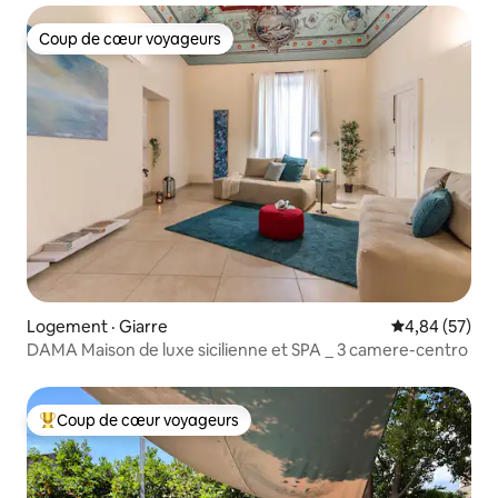
Coup de cœur voyageurs
Coup de cœur voyageurs
Logement · Giarre
Note moyenne
4,84 (57)
DAMA Maison de luxe sicilienne et SPA _ 3 camere-centro
Coup de cœur voyageurs
Coup de cœur voyageurs parmi les plus aimés