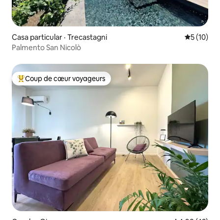
Casa particular · Trecastagni
Note moye
5 (10)
Palmento San Nicolò
Coup de cœur voyageurs
Coup de cœur voyageurs parmi les plus aimés