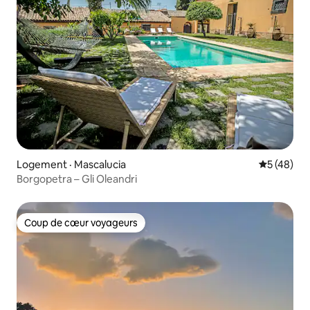
Logement · Mascalucia
Note moye
5 (48)
Borgopetra – Gli Oleandri
Coup de cœur voyageurs
Coup de cœur voyageurs