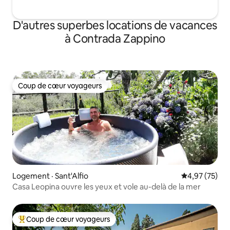
D'autres superbes locations de vacances
à Contrada Zappino
Coup de cœur voyageurs
Coup de cœur voyageurs
Logement · Sant'Alfio
Note moyenne
4,97 (75)
Casa Leopina ouvre les yeux et vole au-delà de la mer
Coup de cœur voyageurs
Coup de cœur voyageurs parmi les plus aimés