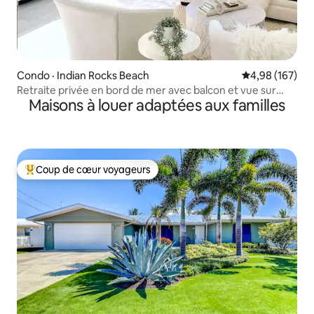
Condo · Indian Rocks Beach
Note moyenne 
4,98 (167)
Retraite privée en bord de mer avec balcon et vue sur
Maisons à louer adaptées aux familles
l'océan
Coup de cœur voyageurs
Coup de cœur voyageurs parmi les plus aimés