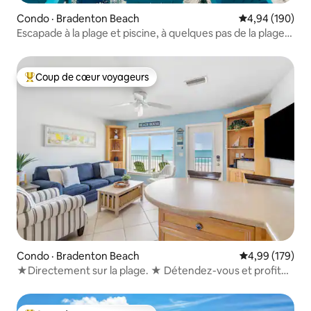
Condo · Bradenton Beach
Note moyenne 
4,94 (190)
Escapade à la plage et piscine, à quelques pas de la plage
et des restaurants
Coup de cœur voyageurs
Coup de cœur voyageurs parmi les plus aimés
Condo · Bradenton Beach
Note moyenne 
4,99 (179)
★Directement sur la plage. ★ Détendez-vous et profitez
des ♥ couchers de soleil !