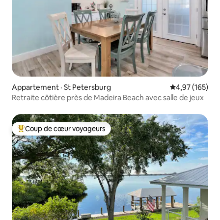
Appartement · St Petersburg
Note moyenne 
4,97 (165)
Retraite côtière près de Madeira Beach avec salle de jeux
Coup de cœur voyageurs
Coup de cœur voyageurs parmi les plus aimés