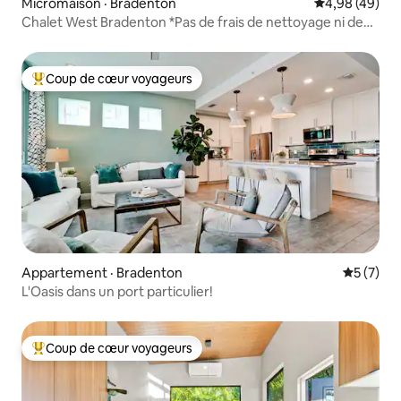
Micromaison · Bradenton
Note moyenne
4,98 (49)
Chalet West Bradenton *Pas de frais de nettoyage ni de
corvées
Coup de cœur voyageurs
Coup de cœur voyageurs parmi les plus aimés
Appartement · Bradenton
Note moy
5 (7)
L'Oasis dans un port particulier!
Coup de cœur voyageurs
Coup de cœur voyageurs parmi les plus aimés