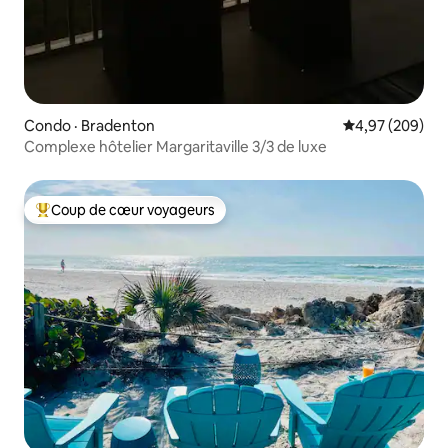
Condo · Bradenton
Note moyenne 
4,97 (209)
Complexe hôtelier Margaritaville 3/3 de luxe
Coup de cœur voyageurs
Coup de cœur voyageurs parmi les plus aimés