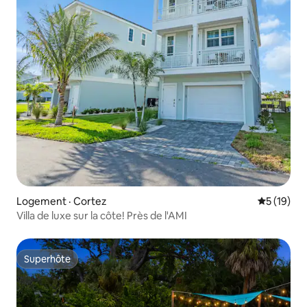
Logement · Cortez
Note moye
5 (19)
Villa de luxe sur la côte! Près de l'AMI
Superhôte
Superhôte