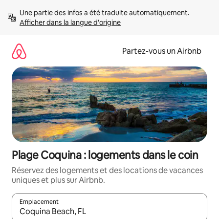
Aller
Une partie des infos a été traduite automatiquement. 
directement
Afficher dans la langue d'origine
au
contenu
Partez-vous un Airbnb
Plage Coquina : logements dans le coin
Réservez des logements et des locations de vacances
uniques et plus sur Airbnb.
Emplacement
Quand les résultats sont affichés, parcourez-les en utilisant les 