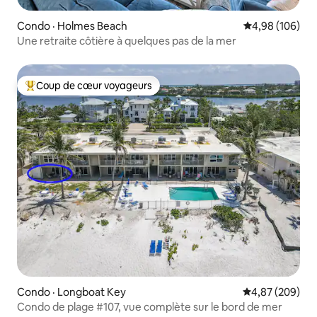
Condo · Holmes Beach
Note moyenne 
4,98 (106)
Une retraite côtière à quelques pas de la mer
Coup de cœur voyageurs
Coup de cœur voyageurs parmi les plus aimés
Condo · Longboat Key
Note moyenne 
4,87 (209)
Condo de plage #107, vue complète sur le bord de mer