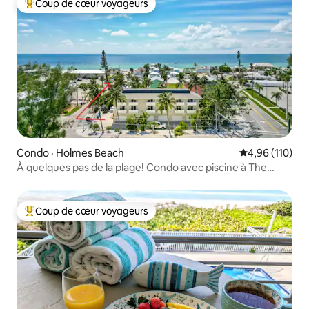
Coup de cœur voyageurs
Coup de cœur voyageurs parmi les plus aimés
Condo · Holmes Beach
Note moyenne 
4,96 (110)
À quelques pas de la plage! Condo avec piscine à The
Terrace
Coup de cœur voyageurs
Coup de cœur voyageurs parmi les plus aimés