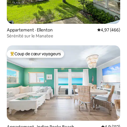
Appartement · Ellenton
Note moyenne 
4,97 (466)
Sérénité sur le Manatee
Coup de cœur voyageurs
Coup de cœur voyageurs parmi les plus aimés
Appartement · Indian Rocks Beach
Note moyenne
4,9 (112)