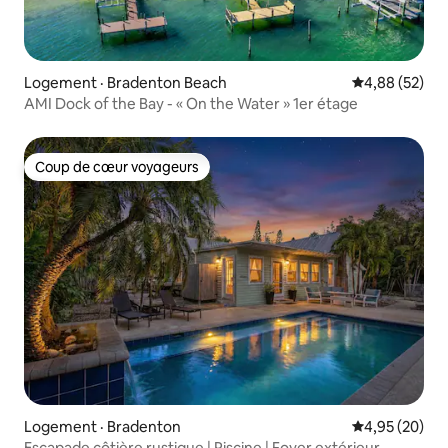
Logement · Bradenton Beach
Note moyenne
4,88 (52)
AMI Dock of the Bay - « On the Water » 1er étage
Coup de cœur voyageurs
Coup de cœur voyageurs
Logement · Bradenton
Note moyenne
4,95 (20)
Escapade côtière rustique | Piscine | Foyer extérieur