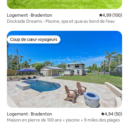
Logement · Bradenton
Note moyenne 
4,99 (100)
Dockside Dreams - Piscine, spa et quai au bord de l'eau
Coup de cœur voyageurs
Coup de cœur voyageurs
Logement · Bradenton
Note moyenne
4,94 (50)
Maison en pierre de 100 ans + piscine + 9 miles des plages