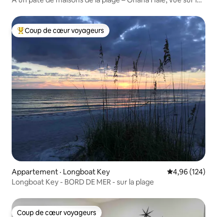
golfe, 2 chambres
Coup de cœur voyageurs
Coup de cœur voyageurs parmi les plus aimés
Appartement · Longboat Key
Note moyenne 
4,96 (124)
Longboat Key - BORD DE MER - sur la plage
Coup de cœur voyageurs
Coup de cœur voyageurs