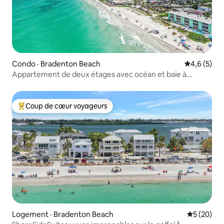
Condo · Bradenton Beach
Note moyen
4,6 (5)
Appartement de deux étages avec océan et baie à
quelques pas
Coup de cœur voyageurs
Coup de cœur voyageurs parmi les plus aimés
Logement · Bradenton Beach
Note moye
5 (20)