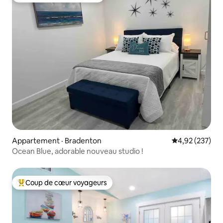
Appartement · Bradenton
Note moyenne 
4,92 (237)
Ocean Blue, adorable nouveau studio !
Coup de cœur voyageurs
Coup de cœur voyageurs parmi les plus aimés