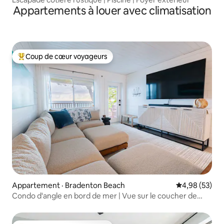
Appartements à louer avec climatisation
Coup de cœur voyageurs
Coup de cœur voyageurs parmi les plus aimés
Appartement · Bradenton Beach
Note moyenne
4,98 (53)
Condo d'angle en bord de mer | Vue sur le coucher de
soleil sur le golfe