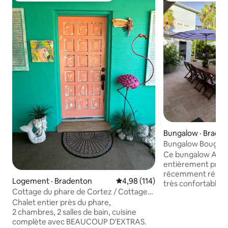
Bungalow · Brade
Bungalow Bougie s
Ce bungalow Anna 
entièrement privé
récemment rénové
Logement · Bradenton
Note moyenne de 4,98 sur 5, 1
4,98 (114)
très confortable. Il dispose d'un plan
Cottage du phare de Cortez / Cottage
d'étage ouvert, de
entier
Chalet entier près du phare,
chacune avec salle 
2 chambres, 2 salles de bain, cuisine
manger séparée e
complète avec BEAUCOUP D'EXTRAS.
et se trouve à se