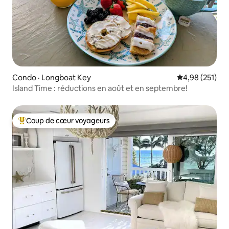
Condo · Longboat Key
Note moyenne 
4,98 (251)
Island Time : réductions en août et en septembre!
Coup de cœur voyageurs
Coup de cœur voyageurs parmi les plus aimés