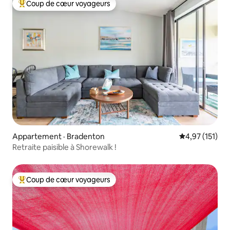
Coup de cœur voyageurs
Coup de cœur voyageurs parmi les plus aimés
Appartement · Bradenton
Note moyenne 
4,97 (151)
Retraite paisible à Shorewalk !
Coup de cœur voyageurs
Coup de cœur voyageurs parmi les plus aimés