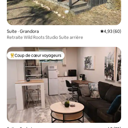
Suite · Grandora
Note moyenne
4,93 (60)
Retraite Wild Roots Studio Suite arrière
Coup de cœur voyageurs
Coup de cœur voyageurs parmi les plus aimés