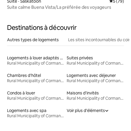
Suite · Saskatoon
Note moye
5 (79)
Suite calme Buena Vista/La préférée des voyageurs
Destinations à découvrir
Autres types de logements
Les sites incontournables du coin
Logements à louer adaptés aux animaux
Suites privées
Rural Municipality of Corman Park No. 344
Rural Municipality of Corman Park No. 344
Chambres d'hôtel
Logements avec déjeuner
Rural Municipality of Corman Park No. 344
Rural Municipality of Corman Park No. 344
Condos à louer
Maisons d'invités
Rural Municipality of Corman Park No. 344
Rural Municipality of Corman Park No. 344
Logements avec spa
Voir plus d'éléments
Rural Municipality of Corman Park No. 344