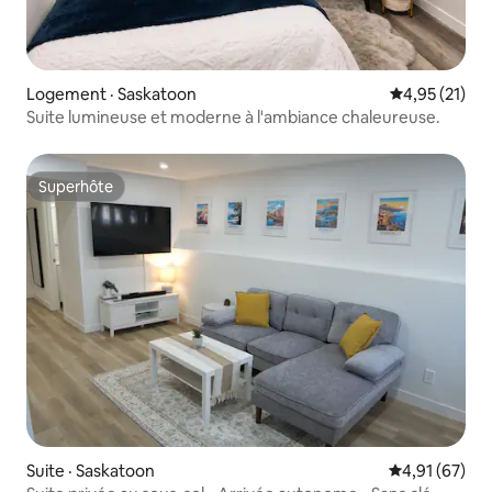
Logement · Saskatoon
Note moyenne
4,95 (21)
Suite lumineuse et moderne à l'ambiance chaleureuse.
Superhôte
Superhôte
Suite · Saskatoon
Note moyenne
4,91 (67)