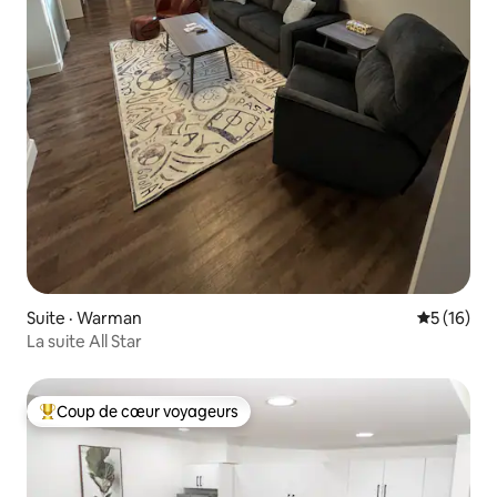
Suite · Warman
Note moye
5 (16)
La suite All Star
Coup de cœur voyageurs
Coup de cœur voyageurs parmi les plus aimés