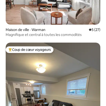
Maison de ville · Warman
Note moye
5 (27)
Magnifique et central à toutes les commodités
Coup de cœur voyageurs
Coup de cœur voyageurs parmi les plus aimés