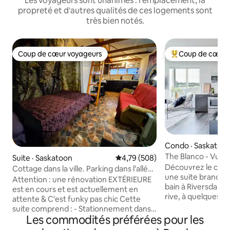
Les voyageurs sont unanimes : l'emplacement, la
propreté et d'autres qualités de ces logements sont
très bien notés.
Coup de cœur voyageurs
Coup de cœur 
Coup de cœur voyageurs
Coup de cœur voy
Condo · Saskatoo
The Blanco - Vue su
Suite · Saskatoon
Note moyenne de 4,79 sur 5, 5
4,79 (508)
2 chambres/2 salle
Découvrez le confo
Cottage dans la ville. Parking dans l'allée
souterrain
une suite branchée 
+ funky
Attention : une rénovation EXTÉRIEURE
bain à Riversdale, 
est en cours et est actuellement en
rive, à quelques 
attente & C'est funky pas chic Cette
(samedi), des bout
suite comprend : - Stationnement dans
locaux, cet espace
Les commodités préférées pour les
l'allée juste à côté de l'entrée - Salle de
place de parking s
bain éclairée par LED à changement de