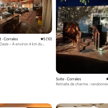
 sur 5, 94 commentaires
· Corrales
Note moyenne de 5 sur 5, 10 commentai
5 (10)
asis ~ À environ 4 km du
rk : Spa spirituel
Suite · Corrales
N
Retraite de charme : randonnée
quelques minutes de la ville