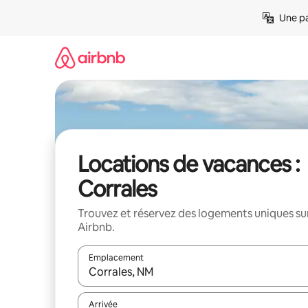
Aller
Une pa
directement
au
contenu
Locations de vacances :
Corrales
Trouvez et réservez des logements uniques su
Airbnb.
Emplacement
Quand les résultats sont affichés, parcourez-les en 
Arrivée