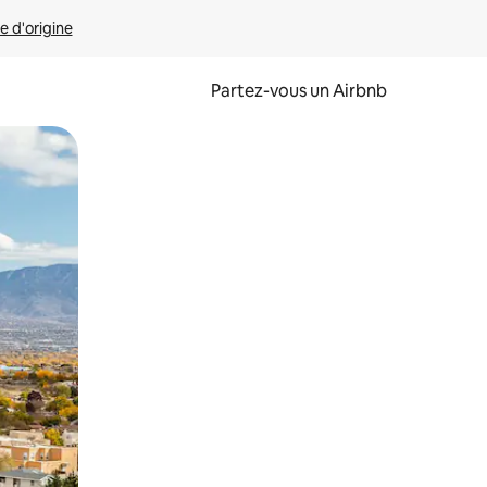
e d'origine
Partez-vous un Airbnb
et en les faisant glisser.