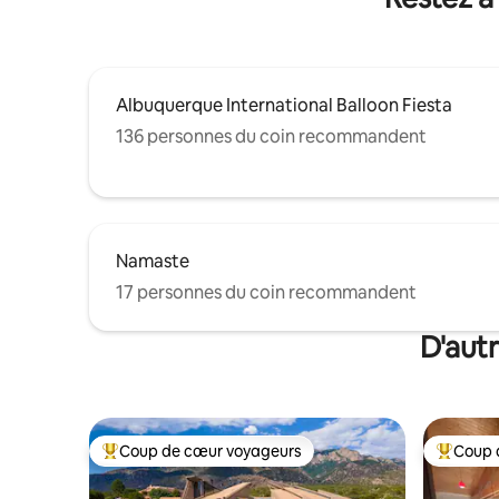
en raison des règles de Corrales.
Albuquerque International Balloon Fiesta
136 personnes du coin recommandent
Namaste
17 personnes du coin recommandent
D'autr
Coup de cœur voyageurs
Coup 
Coup de cœur voyageurs parmi les plus aimés
Coup de 