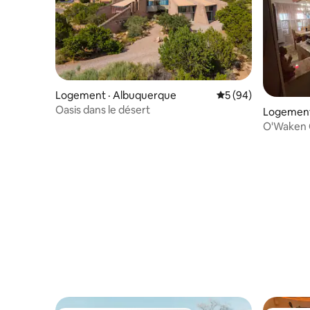
Logement · Albuquerque
Note moyenne de 5
5 (94)
Oasis dans le désert
Logement 
O'Waken O
Balloon Pa