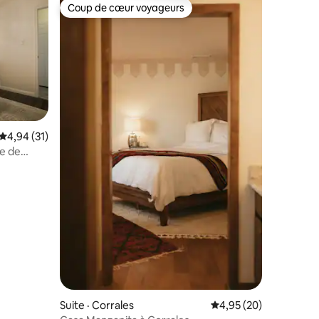
Coup de cœur voyageurs
Coup de cœur voyageurs
Note moyenne de 4,94 sur 5, 31 commentaires
4,94 (31)
te de
res
Suite · Corrales
Note moyenne de 4,95
4,95 (20)