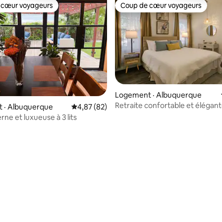
 cœur voyageurs
Coup de cœur voyageurs
 cœur voyageurs
Coup de cœur voyageurs
 sur 5, 76 commentaires
Logement · Albuquerque
Retraite confortable et élégan
 · Albuquerque
Note moyenne de 4,87 sur 5, 82 commentai
4,87 (82)
3 chambres | Séjour dans un
rne et luxueuse à 3 lits
emplacement de choix!