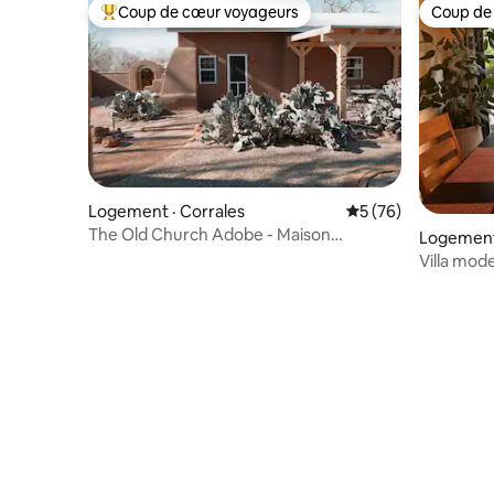
Coup de cœur voyageurs
Coup de
Coup de cœur voyageurs parmi les plus aimés
Coup de
Logement · Corrales
Note moyenne de 5
5 (76)
The Old Church Adobe - Maison
Logement
historique de Corrales
Villa mode