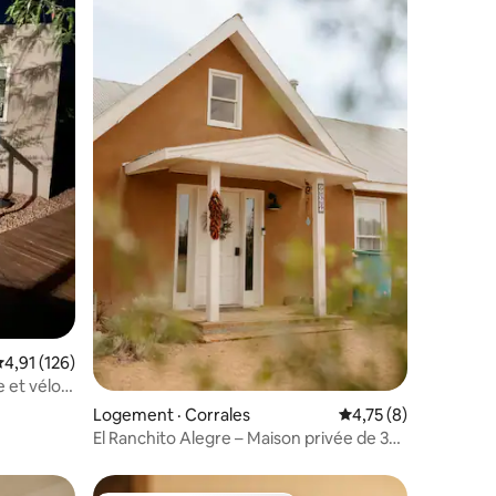
res
ote moyenne de 4,91 sur 5, 126 commentaires
4,91 (126)
 et vélo à
Logement · Corrales
Note moyenne de 4,
4,75 (8)
El Ranchito Alegre – Maison privée de 3
chambres à Corrales