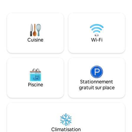
profiter. ✨ Un espace conçu pour
promenades le long des belles plages et
partager des mom
généralement la détente L'appartement
déconnecter, où v
dispose d'une terrasse privée spacieuse,
détendre et vous
avec hamacs, et de meubles, de la mer
dans la tranquillit
et du jardin, à seulement 30 secondes à
soucier des détails
pied de la mer à travers le jardin.
entre les meilleur
Cuisine
Wi-Fi
Stationnement
Piscine
gratuit sur place
Climatisation