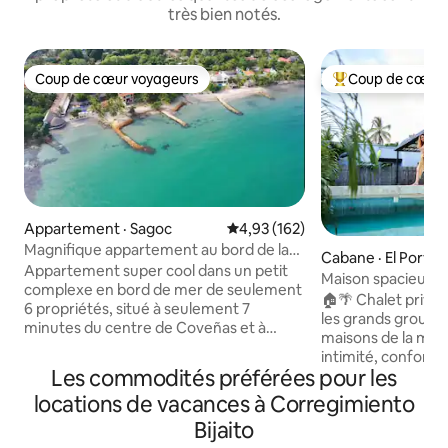
très bien notés.
Coup de cœur voyageurs
Coup de cœur 
Coup de cœur voyageurs
Coup de cœur voy
Appartement · Sagoc
Note moyenne de 4,93 sur 5, 1
4,93 (162)
Magnifique appartement au bord de la
Cabane · El Porven
plage
Appartement super cool dans un petit
Maison spacieuse
complexe en bord de mer de seulement
groupes + piscine +
🏠🌴 Chalet privé 
6 propriétés, situé à seulement 7
à Coveñas
les grands groupes
minutes du centre de Coveñas et à
maisons de la mer.
distance de marche des bars /
intimité, confort 
restaurants de plage et de quelques
Les commodités préférées pour les
partager. 👨‍👧‍👧 Parfaite pour les
magasins. La région est parfaite pour les
familles et les ami
locations de vacances à Corregimiento
couples, les familles ou les amis avec une
cuisine et pour l
ambiance détendue parfaite pour les
Bijaito
journée afin que vo
amoureux du coucher du soleil, les