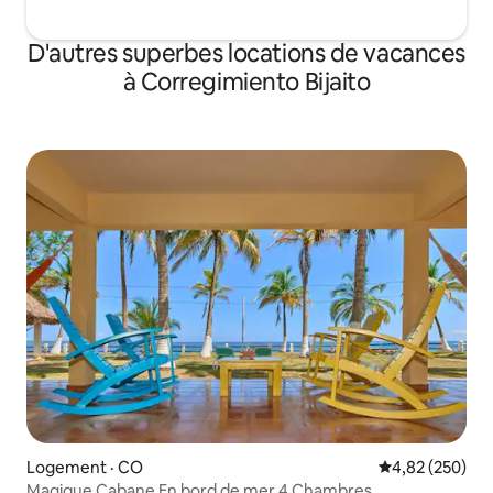
D'autres superbes locations de vacances
à Corregimiento Bijaito
Logement · CO
Note moyenne 
4,82 (250)
Magique Cabane En bord de mer 4 Chambres