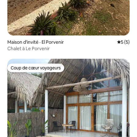
Maison d'invité · El Porvenir
Note moy
5 (5)
Chalet à Le Porvenir
Coup de cœur voyageurs
Coup de cœur voyageurs