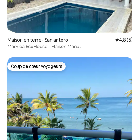
Maison en terre · San antero
Note moyen
4,8 (5)
Marvida EcoHouse - Maison Manatí
Coup de cœur voyageurs
Coup de cœur voyageurs