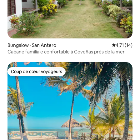
Bungalow · San Antero
Note moyenne
4,71 (14)
Cabane familiale confortable à Coveñas près de la mer
Coup de cœur voyageurs
Coup de cœur voyageurs