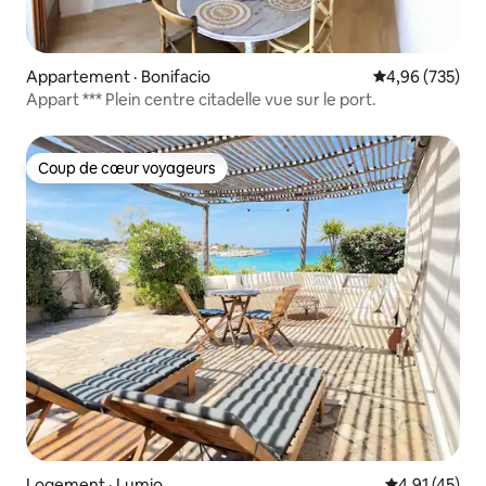
Appartement · Bonifacio
Note moyenne 
4,96 (735)
Appart *** Plein centre citadelle vue sur le port.
Coup de cœur voyageurs
Coup de cœur voyageurs
Logement · Lumio
Note moyenne
4,91 (45)