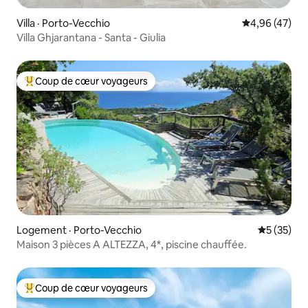
Villa · Porto-Vecchio
Note moyenne
4,96 (47)
Villa Ghjarantana - Santa - Giulia
Coup de cœur voyageurs
Coup de cœur voyageurs parmi les plus aimés
Logement · Porto-Vecchio
Note moye
5 (35)
Maison 3 pièces A ALTEZZA, 4*, piscine chauffée.
Coup de cœur voyageurs
Coup de cœur voyageurs parmi les plus aimés