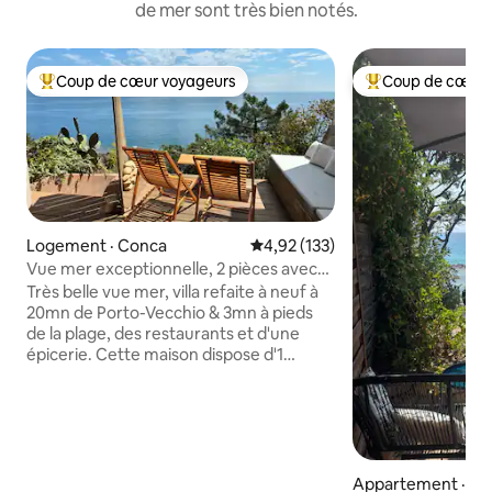
de mer sont très bien notés.
Coup de cœur voyageurs
Coup de cœur 
Coup de cœur voyageurs parmi les plus aimés
Coup de cœur voy
Logement · Conca
Note moyenne de 4,92 sur 5, 1
4,92 (133)
Vue mer exceptionnelle, 2 pièces avec
terrasses
Très belle vue mer, villa refaite à neuf à
20mn de Porto-Vecchio & 3mn à pieds
de la plage, des restaurants et d'une
épicerie. Cette maison dispose d'1
stationnement, d'une pièce à vivre avec
cuisine équipée, bar, salon avec canapé-
lit 140, une chambre avec un lit 160, une
salle de bain, une terrasse avec vue mer
& une terrasse cuisine extérieure
équipée d'une plancha. A proximité en
Appartement · Sar