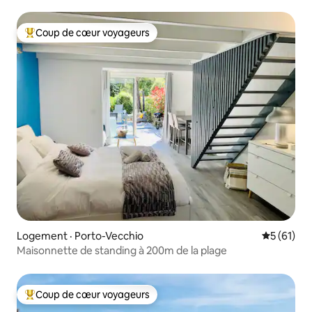
Coup de cœur voyageurs
Coup de cœur voyageurs parmi les plus aimés
Logement · Porto-Vecchio
Note moye
5 (61)
Maisonnette de standing à 200m de la plage
Coup de cœur voyageurs
Coup de cœur voyageurs parmi les plus aimés