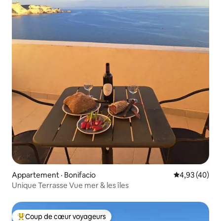
Appartement · Bonifacio
Note moyenne
4,93 (40)
Unique Terrasse Vue mer & les îles
Coup de cœur voyageurs
Coup de cœur voyageurs parmi les plus aimés