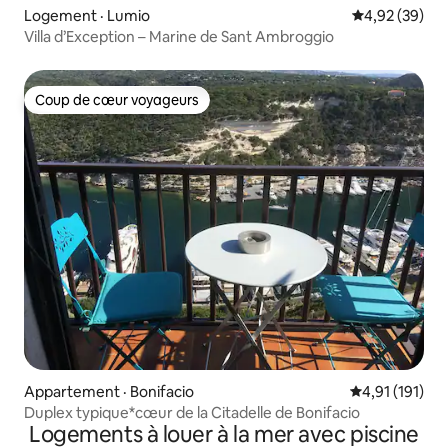
Logement · Lumio
Note moyenne
4,92 (39)
Villa d’Exception – Marine de Sant Ambroggio
Coup de cœur voyageurs
Coup de cœur voyageurs
Appartement · Bonifacio
Note moyenne 
4,91 (191)
Duplex typique*cœur de la Citadelle de Bonifacio
Logements à louer à la mer avec piscine