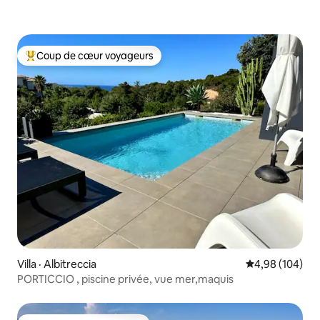
Coup de cœur voyageurs
Coup de cœur voyageurs parmi les plus aimés
Villa · Albitreccia
Note moyenne 
4,98 (104)
PORTICCIO , piscine privée, vue mer,maquis