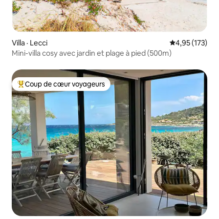
Villa · Lecci
Note moyenne 
4,95 (173)
Mini-villa cosy avec jardin et plage à pied (500m)
Coup de cœur voyageurs
Coup de cœur voyageurs parmi les plus aimés