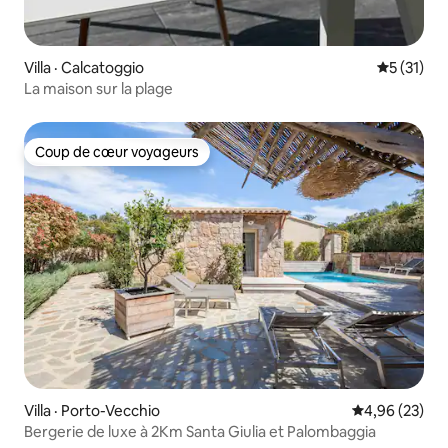
Villa · Calcatoggio
Note moye
5 (31)
La maison sur la plage
Coup de cœur voyageurs
Coup de cœur voyageurs
Villa · Porto-Vecchio
Note moyenne
4,96 (23)
Bergerie de luxe à 2Km Santa Giulia et Palombaggia