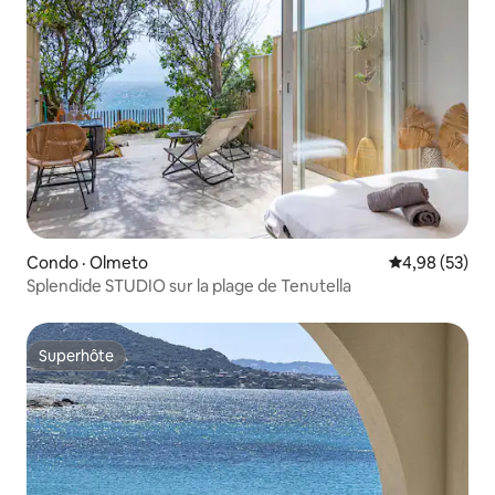
Condo · Olmeto
Note moyenne
4,98 (53)
Splendide STUDIO sur la plage de Tenutella
Superhôte
Superhôte