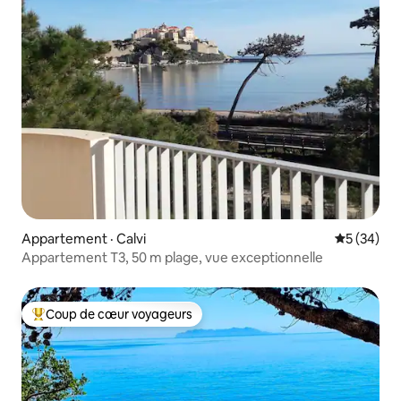
Appartement · Calvi
Note moye
5 (34)
Appartement T3, 50 m plage, vue exceptionnelle
Coup de cœur voyageurs
Coup de cœur voyageurs parmi les plus aimés