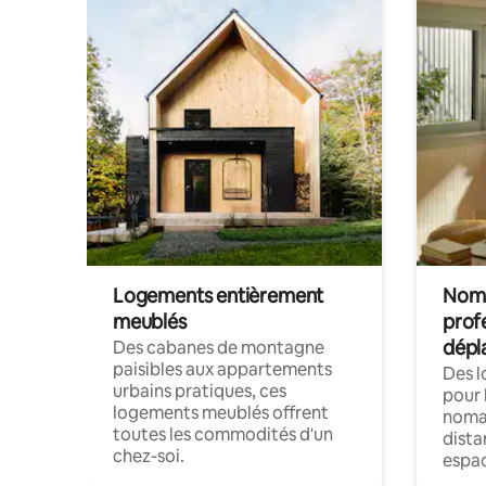
Logements entièrement
Noma
meublés
prof
dépl
Des cabanes de montagne
paisibles aux appartements
Des 
urbains pratiques, ces
pour 
logements meublés offrent
nomad
toutes les commodités d'un
dista
chez-soi.
espac