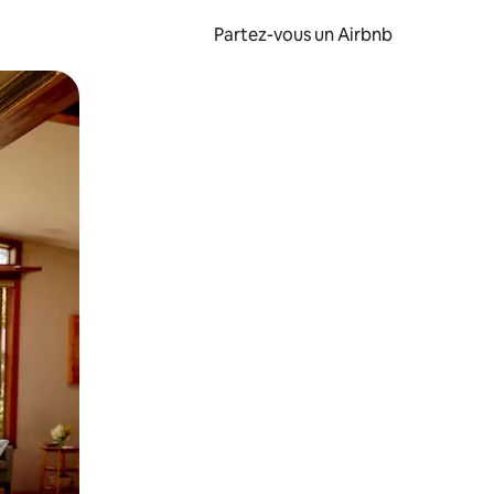
Partez-vous un Airbnb
et en les faisant glisser.