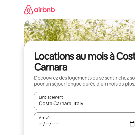
Aller
directement
au
contenu
Locations au mois à Cos
Carnara
Découvrez des logements où se sentir chez so
pour un séjour longue durée d’un mois ou plus
Emplacement
Quand les résultats sont affichés, parcourez-les en 
Arrivée