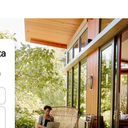
ta
i
.
utilisant les flèches vers le haut et vers le bas, ou en appuyant dessus 