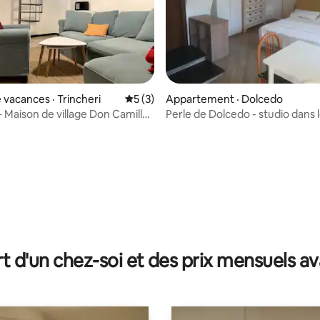
 vacances · Trincheri
Note moyenne de 5 sur 5, 3 commentai
5 (3)
Appartement · Dolcedo
Maison de village Don Camillo,
Perle de Dolcedo - studio dans 
i
du village
 sur 5, 31 commentaires
t d'un chez-soi et des prix mensuels 