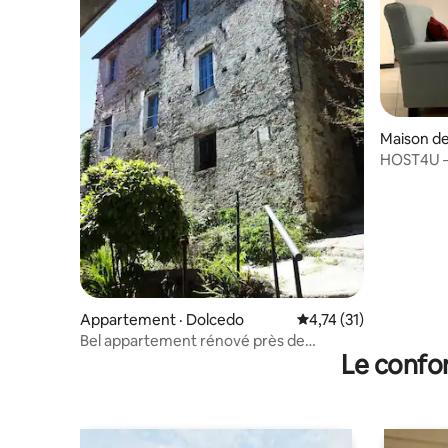
Maison de
HOST4U – 
à Trincher
Appartement · Dolcedo
Note moyenne de 4,74
4,74 (31)
Bel appartement rénové près de
Le confor
Dolcedo/Imperia