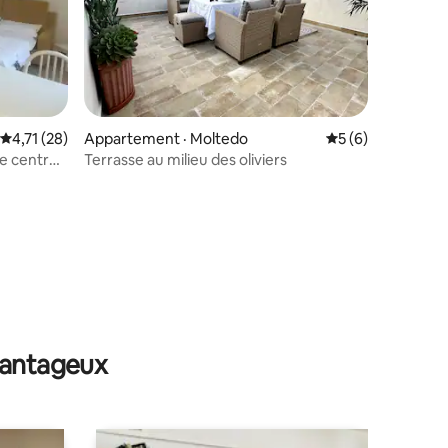
res
Note moyenne de 4,71 sur 5, 28 commentaires
4,71 (28)
Appartement · Moltedo
Note moyenne de 
5 (6)
le centre
Terrasse au milieu des oliviers
avantageux