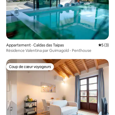
Appartement · Caldas das Taipas
Note moy
5 (3)
Résidence Valentina par Guimagold - Penthouse
Coup de cœur voyageurs
Coup de cœur voyageurs