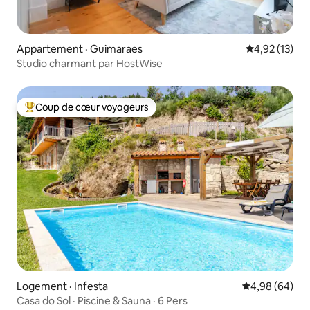
Appartement · Guimaraes
Note moyenne
4,92 (13)
Studio charmant par HostWise
Coup de cœur voyageurs
Coup de cœur voyageurs parmi les plus aimés
Logement · Infesta
Note moyenne
4,98 (64)
Casa do Sol · Piscine & Sauna · 6 Pers