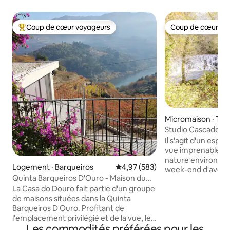
Coup de cœur voyageurs
Coup de cœur vo
Coup de cœur voyageurs parmi les plus aimés
Coup de cœur vo
Micromaison · Taí
Studio Cascade
Il s'agit d'un espa
vue imprenable sur
nature environnan
Logement · Barqueiros
Note moyenne de 4,97 sur 5, 5
4,97 (583)
week-end d'avent
Quinta Barqueiros D'Ouro - Maison du
un réseau de télép
Douro
La Casa do Douro fait partie d'un groupe
à une connexion Wi-
de maisons situées dans la Quinta
est isolé. D'autre p
Barqueiros D'Ouro. Profitant de
prend une dimensi
l'emplacement privilégié et de la vue, le
de la rivière et le
Les commodités préférées pour les
client est en contact permanent avec le
entourent totaleme