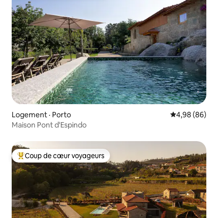
Logement · Porto
Note moyenne
4,98 (86)
Maison Pont d'Espindo
Coup de cœur voyageurs
Coup de cœur voyageurs parmi les plus aimés