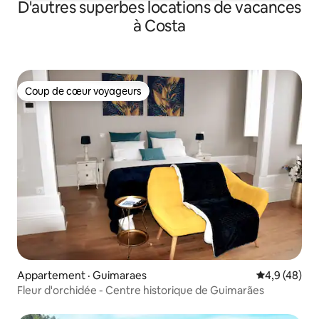
D'autres superbes locations de vacances
à Costa
Coup de cœur voyageurs
Coup de cœur voyageurs
Appartement · Guimaraes
Note moyenn
4,9 (48)
Fleur d'orchidée - Centre historique de Guimarães