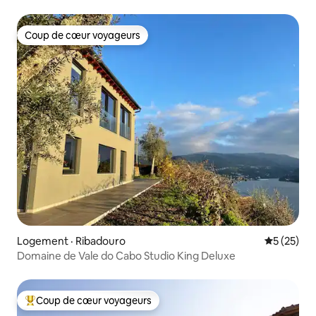
Coup de cœur voyageurs
Coup de cœur voyageurs
Logement · Ribadouro
Note moye
5 (25)
Domaine de Vale do Cabo Studio King Deluxe
Coup de cœur voyageurs
Coup de cœur voyageurs parmi les plus aimés