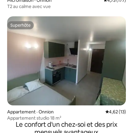
Micromaison · Onnion
Note moyenne 
4,73 (177)
T2 au calme avec vue
Superhôte
Superhôte
Appartement · Onnion
Note moyenne
4,62 (13)
Appartement studio 18 m²
Le confort d'un chez-soi et des prix
mensuels avantageux