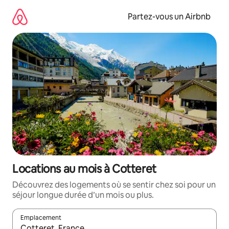
Aller
directement
Partez-vous un Airbnb
au
contenu
Locations au mois à Cotteret
Découvrez des logements où se sentir chez soi pour un
séjour longue durée d’un mois ou plus.
Emplacement
Quand les résultats sont affichés, parcourez-les en utilisant les 