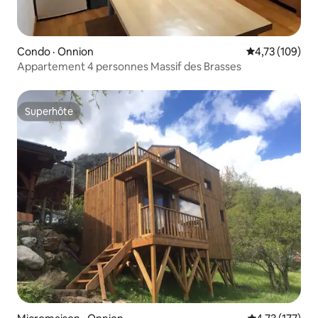
Condo · Onnion
Note moyenne 
4,73 (109)
Appartement 4 personnes Massif des Brasses
Superhôte
Superhôte