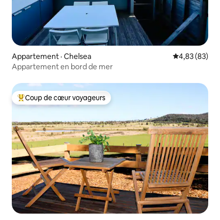
Appartement · Chelsea
Note moyenne
4,83 (83)
Appartement en bord de mer
Coup de cœur voyageurs
Coup de cœur voyageurs parmi les plus aimés