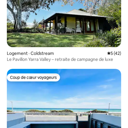
Logement · Coldstream
Note moye
5 (42)
Le Pavillon Yarra Valley – retraite de campagne de luxe
Coup de cœur voyageurs
Coup de cœur voyageurs