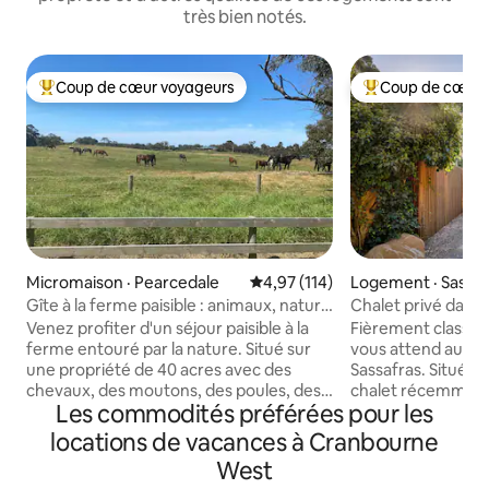
très bien notés.
Coup de cœur voyageurs
Coup de cœur 
Coup de cœur voyageurs parmi les plus aimés
Coup de cœur voy
Micromaison · Pearcedale
Note moyenne de 4,97 sur 5, 1
4,97 (114)
Logement · Sassaf
Gîte à la ferme paisible : animaux, nature
Chalet privé dans 
et air frais
une forêt de 0,2 h
Venez profiter d'un séjour paisible à la
Fièrement classé 5 
Dandenong Rang
ferme entouré par la nature. Situé sur
vous attend au cœu
une propriété de 40 acres avec des
Sassafras. Situé su
chevaux, des moutons, des poules, des
chalet récemment 
Les commodités préférées pour les
chiens et des chats. Réveillez-vous avec
ambiance de luxe,
des chevaux qui paissent juste à côté de
nombreuses fenêtr
locations de vacances à Cranbourne
votre véranda, rencontrez les animaux
qui sont parfaite
West
sympathiques de la ferme et détendez-
profiter du jardin e