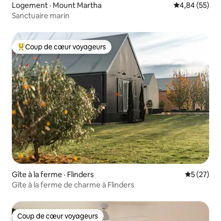
Logement · Mount Martha
Note moyenne
4,84 (55)
Sanctuaire marin
Coup de cœur voyageurs
Coup de cœur voyageurs parmi les plus aimés
Gîte à la ferme · Flinders
Note moye
5 (27)
Gîte à la ferme de charme à Flinders
Coup de cœur voyageurs
Coup de cœur voyageurs