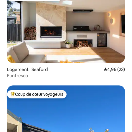
Logement · Seaford
Note moyenne
4,96 (23)
Funfresco
Coup de cœur voyageurs
Coup de cœur voyageurs parmi les plus aimés