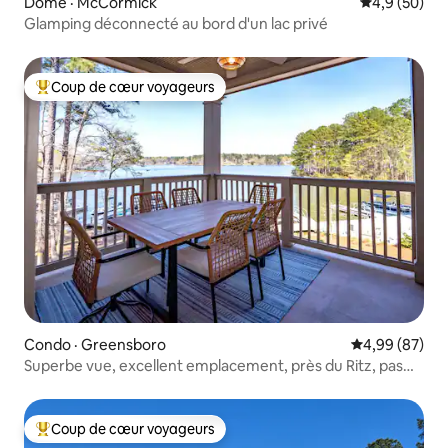
Dôme · McCormick
Note moyenn
4,9 (50)
Glamping déconnecté au bord d'un lac privé
Coup de cœur voyageurs
Coup de cœur voyageurs parmi les plus aimés
Condo · Greensboro
Note moyenne
4,99 (87)
Superbe vue, excellent emplacement, près du Ritz, pas
d'escaliers
Coup de cœur voyageurs
Coup de cœur voyageurs parmi les plus aimés