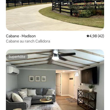
Cabane · Madison
Note moyenne
4,98 (42)
Cabane au ranch Callidora
Superhôte
Superhôte