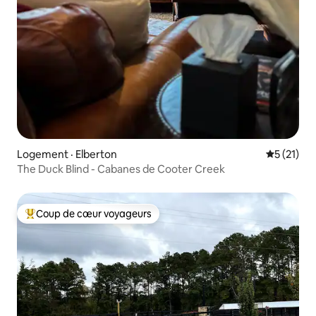
Logement · Elberton
Note moye
5 (21)
The Duck Blind - Cabanes de Cooter Creek
Coup de cœur voyageurs
Coup de cœur voyageurs parmi les plus aimés