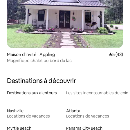
Maison d'invité · Appling
Note moye
5 (43)
Magnifique chalet au bord du lac
Destinations à découvrir
Destinations aux alentours
Les sites incontournables du coin
Nashville
Atlanta
Locations de vacances
Locations de vacances
Myrtle Beach
Panama City Beach