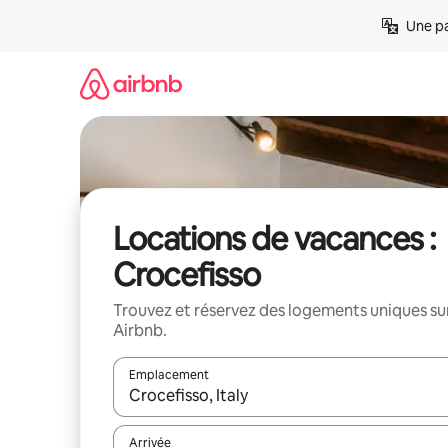
Aller
Une pa
directement
au
contenu
Locations de vacances :
Crocefisso
Trouvez et réservez des logements uniques su
Airbnb.
Emplacement
Quand les résultats sont affichés, parcourez-les en 
Arrivée