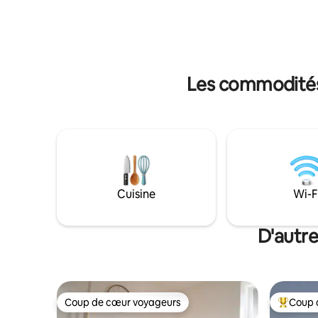
vue uniqu
intelligente avec accès à un compte
à Assise e
Netflix personnel, de la climatisation et
Spolète. 
de 3 chambres, dont une avec salle de
des parki
bain privée. Location touristique non
entrepreneuriale sans services
supplémentaires.
Les commodités 
Cuisine
Wi-F
D'autre
Coup de cœur voyageurs
Coup 
Coup de cœur voyageurs
Coup de 