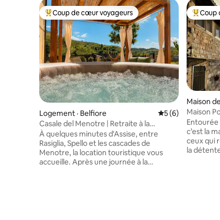
Coup de cœur voyageurs
Coup 
Coup de cœur voyageurs parmi les plus aimés
Coup de 
Maison de
Maison Po
Logement · Belfiore
Note moyenne de 
5 (6)
panorami
Entourée d
Casale del Menotre | Retraite à la
c’est la 
campagne en Ombrie
À quelques minutes d'Assise, entre
ceux qui r
Rasiglia, Spello et les cascades de
la détent
Menotre, la location touristique vous
lumineuse
accueille. Après une journée à la
le souffl
découverte de l'Ombrie, détendez-vous
exploiter
simplement dans l'hydromassage, le
restaurée
hamac, les chaises longues et l'espace
dans le ce
barbecue, au cœur de la nature et du
une positi
silence du paysage ombrien. La maison
nombreux s
dispose du Wi-Fi, d'une télévision