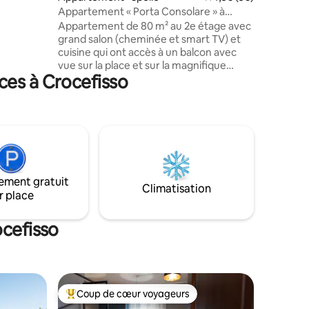
Appartement « Porta Consolare » à
ipales
Spello
Appartement de 80 m² au 2e étage avec
ts locaux,
grand salon (cheminée et smart TV) et
cuisine qui ont accès à un balcon avec
vue sur la place et sur la magnifique
ces à Crocefisso
Porta Consolare ; chambre double
(dimensions du lit 1,90 m x 1,60 m) ;
chambre simple (dimensions du lit
1,90 m x 0,85 m) avec bureau ; salle de
bain avec baignoire-douche accessible
depuis le salon ; salle de bain avec
douche zone nuit ; petite cave au rez-
de-chaussée. Appartement avec
ement gratuit
climatisation et Wi-Fi. Parking dans une
Climatisation
r place
zone privée qui est à 2 minutes à pied
ocefisso
Coup de cœur voyageurs
Coup de cœur voyageurs parmi les plus aimés