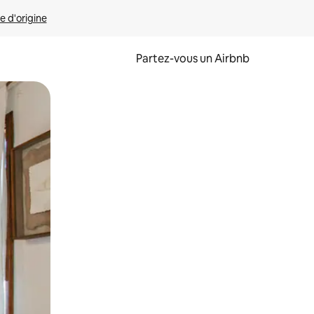
e d'origine
Partez-vous un Airbnb
et en les faisant glisser.