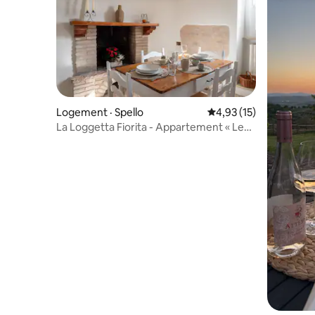
Logement · Spello
Note moyenne de 4,93
4,93 (15)
La Loggetta Fiorita - Appartement « Le
Calle »