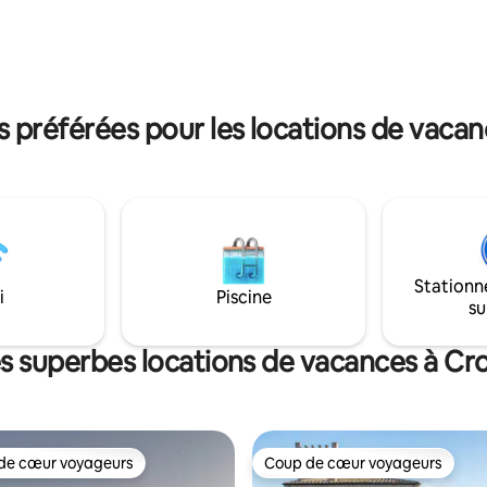
e qui s’étend du mont Subasio
couple. La maison se trouve à quelques
t de la vallée de Foligno à
minutes à pied des places princ
Accessible en voiture, à 200 m
avec leurs nombreux restauran
ngs.
cavistes et cafés.
préférées pour les locations de vacan
Stationn
i
Piscine
su
s superbes locations de vacances à Cr
de cœur voyageurs
Coup de cœur voyageurs
cœur voyageurs parmi les plus aimés
Coup de cœur voyageurs