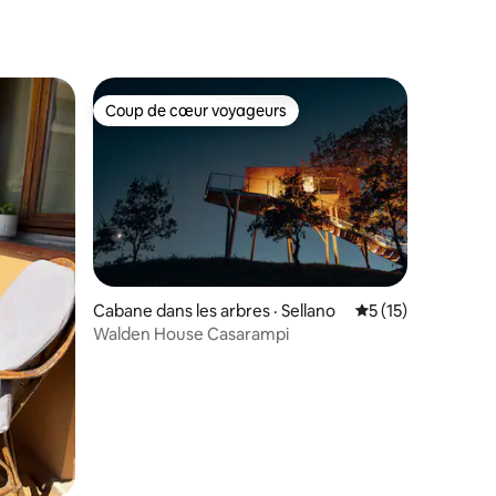
res
Coup de cœur voyageurs
Coup de cœur voyageurs
res
Cabane dans les arbres · Sellano
Note moyenne de 
5 (15)
Walden House Casarampi