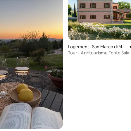
 sur 5, 15 commentaires
Logement · San Marco di Mo
ntefalco
Tour - Agritourisme Fonte Sala