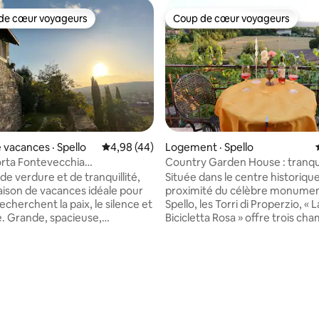
de cœur voyageurs
Coup de cœur voyageurs
cœur voyageurs parmi les plus aimés
Coup de cœur voyageurs
 vacances · Spello
Note moyenne de 4,98 sur 5, 44 commentai
4,98 (44)
Logement · Spello
rta Fontevecchia
Country Garden House : tranqui
5 sur 5, 6 commentaires
que.
le centre de Spello
e verdure et de tranquillité,
Située dans le centre historique
maison de vacances idéale pour
proximité du célèbre monume
echerchent la paix, le silence et
Spello, les Torri di Properzio, « L
e. Grande, spacieuse,
Bicicletta Rosa » offre trois ch
, avec un panorama à couper
balcon, une terrasse et un JAR
e et plusieurs environnements à
pour les voyageurs avec une v
. Datant de 1600, finement
imprenable sur la campagne. Notre
, elle est située en Ombrie,
maison lumineuse et spacieuse
ntre historique de Spello, dans
parfaite pour vos vacances en
on privilégiée à proximité de
pour une famille ou un groupe 
ites d’art. Elle bénéficie d’une
comme escapade romantique 