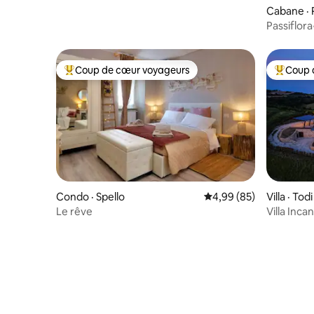
Cabane ·
Passiflor
sur l’Omb
Coup de cœur voyageurs
Coup 
Coup de cœur voyageurs parmi les plus aimés
Coup de 
Condo · Spello
Note moyenne de 4,99
4,99 (85)
Villa · Todi
Le rêve
Villa Inca