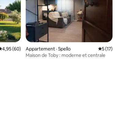
Note moyenne de 4,95 sur 5, 60 commentaires
4,95 (60)
Appartement · Spello
Note moyenne de 
5 (17)
Maison de Toby : moderne et centrale