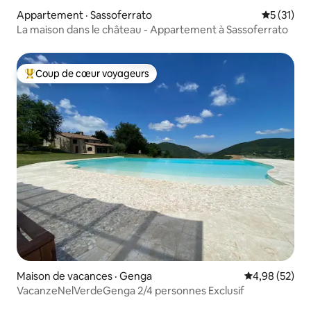
Appartement · Sassoferrato
Note moye
5 (31)
La maison dans le château - Appartement à Sassoferrato
Coup de cœur voyageurs
Coup de cœur voyageurs parmi les plus aimés
Maison de vacances · Genga
Note moyenne
4,98 (52)
VacanzeNelVerdeGenga 2/4 personnes Exclusif