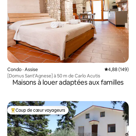
Condo · Assise
Note moyenne 
4,88 (149)
[Domus Sant'Agnese] à 50 m de Carlo Acutis
Maisons à louer adaptées aux familles
Coup de cœur voyageurs
Coup de cœur voyageurs parmi les plus aimés