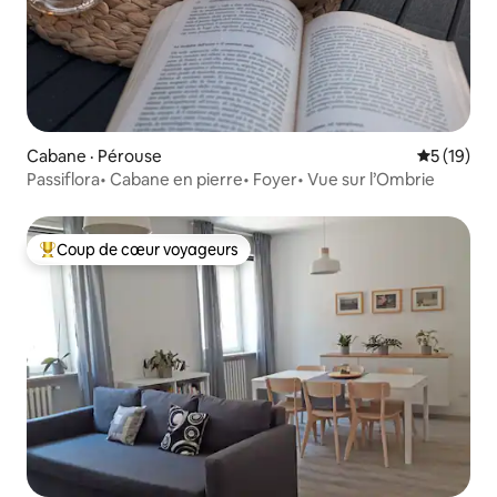
Cabane · Pérouse
Note moye
5 (19)
Passiflora• Cabane en pierre• Foyer• Vue sur l’Ombrie
Coup de cœur voyageurs
Coup de cœur voyageurs parmi les plus aimés