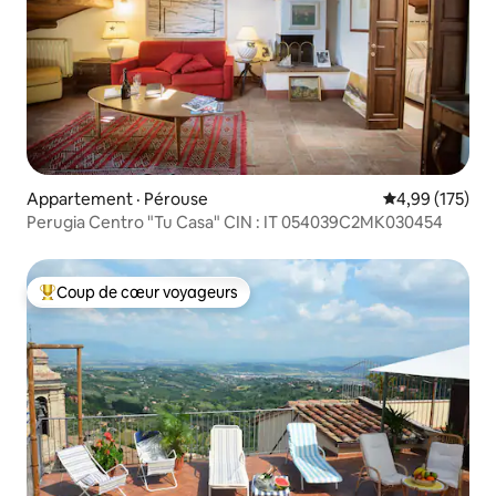
Appartement · Pérouse
Note moyenne 
4,99 (175)
Perugia Centro "Tu Casa" CIN : IT 054039C2MK030454
Coup de cœur voyageurs
Coup de cœur voyageurs parmi les plus aimés