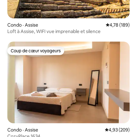
Condo · Assise
Note moyenne 
4,78 (189)
Loft à Assise, WIFI vue imprenable et silence
Coup de cœur voyageurs
Coup de cœur voyageurs
Condo · Assise
Note moyenne 
4,93 (209)
CozyPlace 1634