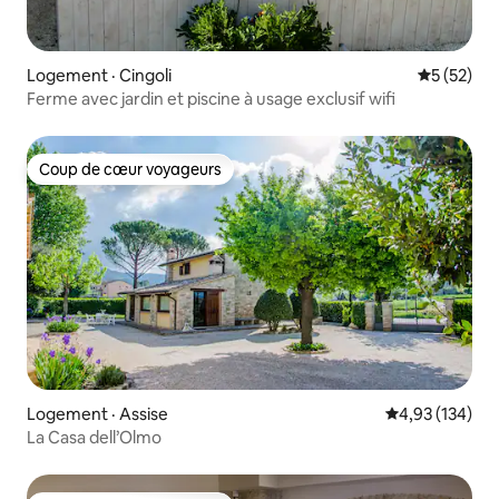
Logement · Cingoli
Note moye
5 (52)
Ferme avec jardin et piscine à usage exclusif wifi
Coup de cœur voyageurs
Coup de cœur voyageurs
Logement · Assise
Note moyenne 
4,93 (134)
La Casa dell’Olmo