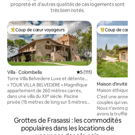
propreté et d'autres qualités de ces logements sont
très bien notés.
Coup de cœur voyageurs
Coup de cœur 
Coup de cœur voyageurs parmi les plus aimés
Coup de cœur voy
Villa · Colombella
Note moyenne de 5 sur 5, 1
5 (111)
Torre Villa Belvedere Luxe et détente
Maison d'invité · 
avec piscine
« TOUR VILLA BELVEDERE » Magnifique
Maison éthique e
appartement de 260 mètres carrés,
dans une villa du XIIᵉ siècle. Piscine
C'est une annexe 
privée (15 mètres de long sur 5 mètres
couples qui veulent
de large), billard, jeu de fléchettes, grand
Nous n'avons pas 
jardin, véranda de 80 mètres carrés,
avons la truffière, 
Grottes de Frasassi : les commodités
barbecue, salle de sport et espace
chevreuils, les por
détente à l'intérieur de la tour.
nos chats et la ch
populaires dans les locations de
Stationnement privé pratique à
jardin, vous trouv