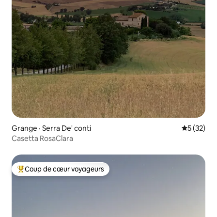
Grange · Serra De' conti
Note moye
5 (32)
Casetta RosaClara
Coup de cœur voyageurs
Coup de cœur voyageurs parmi les plus aimés