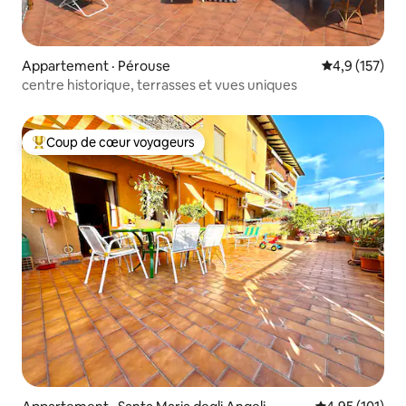
Appartement · Pérouse
Note moyenne
4,9 (157)
centre historique, terrasses et vues uniques
Coup de cœur voyageurs
Coup de cœur voyageurs parmi les plus aimés