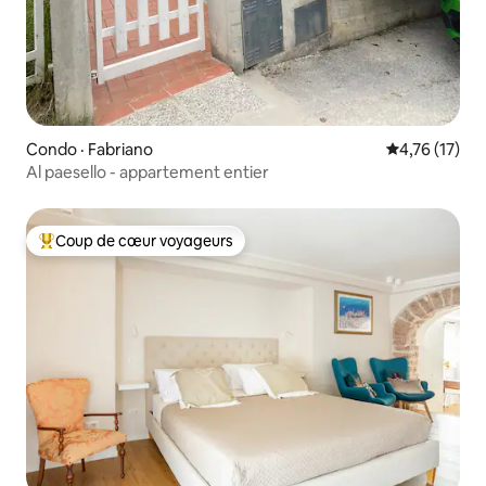
Condo · Fabriano
Note moyenne
4,76 (17)
Al paesello - appartement entier
Coup de cœur voyageurs
Coup de cœur voyageurs parmi les plus aimés