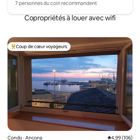
7 personnes du coin recommandent
Copropriétés à louer avec wifi
Coup de cœur voyageurs
Coup de cœur voyageurs parmi les plus aimés
Condo · Ancona
Note moyenne 
4,99 (106)