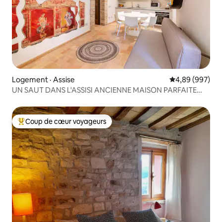
Logement · Assise
Note moyenne 
4,89 (997)
UN SAUT DANS L'ASSISI ANCIENNE MAISON PARFAITE
LETIZIA
Coup de cœur voyageurs
Coup de cœur voyageurs parmi les plus aimés