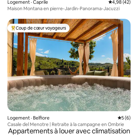
Logement · Caprile
Note moyenne
4,98 (42)
Maison Montana en pierre-Jardin-Panorama-Jacuzzi
Coup de cœur voyageurs
Coup de cœur voyageurs parmi les plus aimés
Logement · Belfiore
Note moy
5 (6)
Casale del Menotre | Retraite à la campagne en Ombrie
Appartements à louer avec climatisation