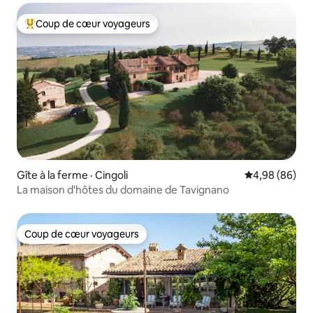
Coup de cœur voyageurs
Coup de cœur voyageurs parmi les plus aimés
Gîte à la ferme · Cingoli
Note moyenne
4,98 (86)
La maison d'hôtes du domaine de Tavignano
Coup de cœur voyageurs
Coup de cœur voyageurs