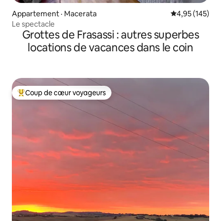
Appartement · Macerata
Note moyenne 
4,95 (145)
Le spectacle
Grottes de Frasassi : autres superbes
locations de vacances dans le coin
Coup de cœur voyageurs
Coup de cœur voyageurs parmi les plus aimés