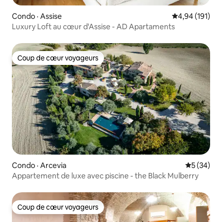
Condo · Assise
Note moyenne 
4,94 (191)
Luxury Loft au cœur d'Assise - AD Apartaments
Coup de cœur voyageurs
Coup de cœur voyageurs
Condo · Arcevia
Note moye
5 (34)
Appartement de luxe avec piscine - the Black Mulberry
Coup de cœur voyageurs
Coup de cœur voyageurs