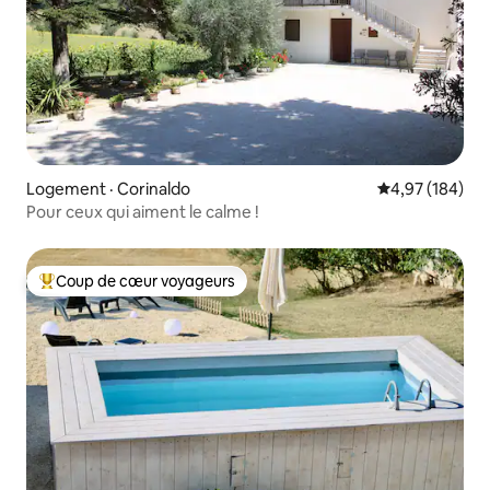
Logement · Corinaldo
Note moyenne 
4,97 (184)
Pour ceux qui aiment le calme !
Coup de cœur voyageurs
Coup de cœur voyageurs parmi les plus aimés