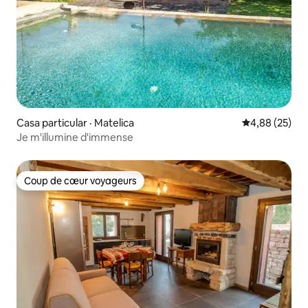
Casa particular · Matelica
Note moyenne
4,88 (25)
Je m'illumine d'immense
Coup de cœur voyageurs
Coup de cœur voyageurs