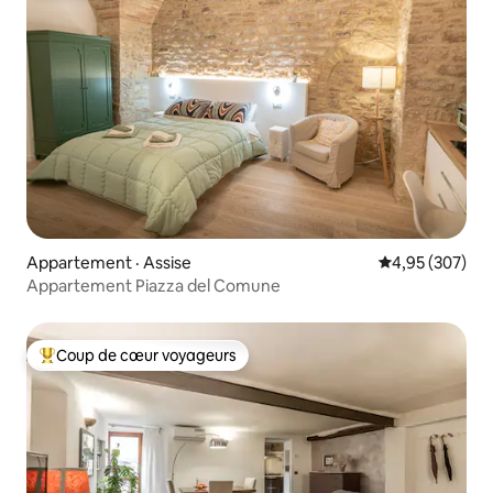
Appartement · Assise
Note moyenne 
4,95 (307)
Appartement Piazza del Comune
Coup de cœur voyageurs
Coup de cœur voyageurs parmi les plus aimés