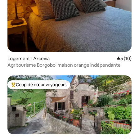
Logement · Arcevia
Note moye
5 (10)
Agritourisme Borgobo' maison orange indépendante
Coup de cœur voyageurs
Coup de cœur voyageurs parmi les plus aimés