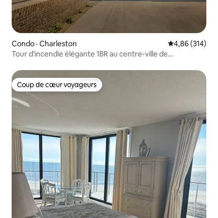
Condo · Charleston
Note moyenne 
4,86 (314)
Tour d'incendie élégante 1BR au centre-ville de
Charleston!
Coup de cœur voyageurs
Coup de cœur voyageurs