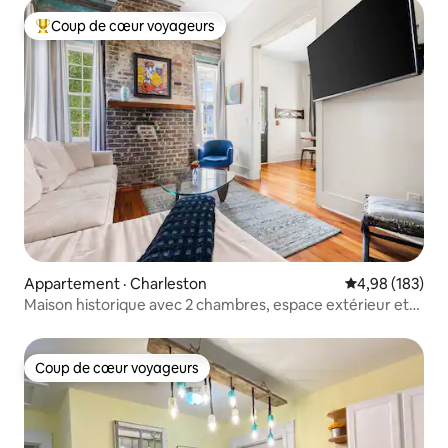
Coup de cœur voyageurs
Coup de cœur voyageurs parmi les plus aimés
Appartement · Charleston
Note moyenne 
4,98 (183)
Maison historique avec 2 chambres, espace extérieur et
stationnement
Coup de cœur voyageurs
Coup de cœur voyageurs