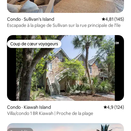
Condo · Sullivan's Island
Note moyenne 
4,81 (145)
Escapade à la plage de Sullivan sur la rue principale de l'île
Coup de cœur voyageurs
Coup de cœur voyageurs
Condo · Kiawah Island
Note moyenne
4,9 (124)
Villa/condo 1 BR Kiawah | Proche de la plage