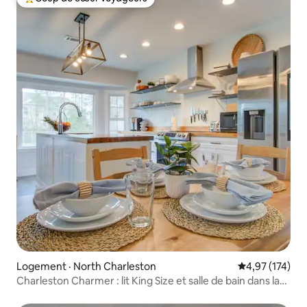
Coup de cœur voyageurs parmi les plus aimés
Logement · North Charleston
Note moyenne 
4,97 (174)
Charleston Charmer : lit King Size et salle de bain dans la
chambre principale