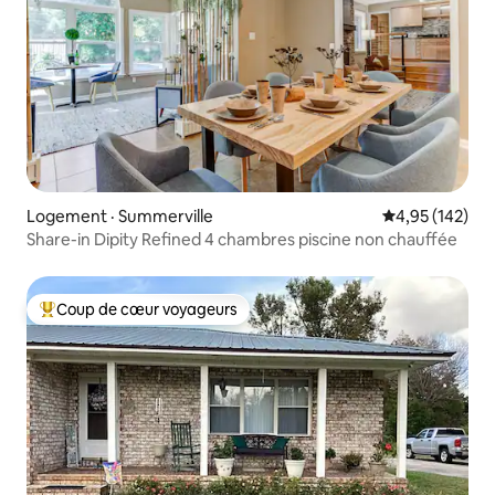
Logement · Summerville
Note moyenne 
4,95 (142)
Share-in Dipity Refined 4 chambres piscine non chauffée
Coup de cœur voyageurs
Coup de cœur voyageurs parmi les plus aimés