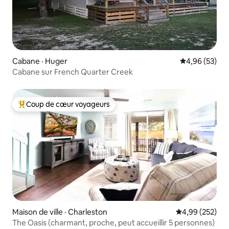
Cabane · Huger
Note moyenne
4,96 (53)
Cabane sur French Quarter Creek
Coup de cœur voyageurs
Coup de cœur voyageurs parmi les plus aimés
Maison de ville · Charleston
Note moyenne 
4,99 (252)
The Oasis (charmant, proche, peut accueillir 5 personnes)