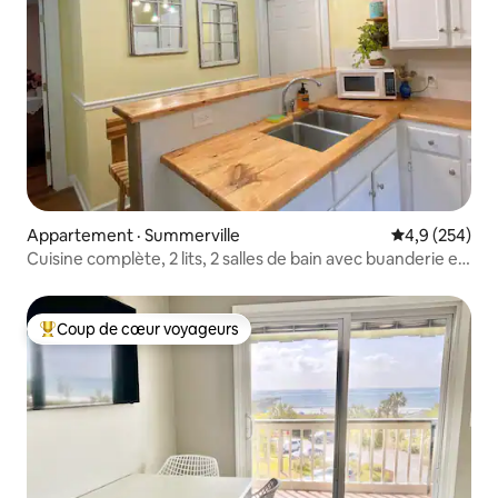
Appartement · Summerville
Note moyenne
4,9 (254)
Cuisine complète, 2 lits, 2 salles de bain avec buanderie et
étang à poissons
Coup de cœur voyageurs
Coup de cœur voyageurs parmi les plus aimés