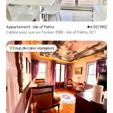
Appartement · Isle of Palms
Note moyenne 
4,93 (190)
Cabine avec vue sur l'océan 318B - Isle of Palms, SC !
Coup de cœur voyageurs
Coup de cœur voyageurs parmi les plus aimés