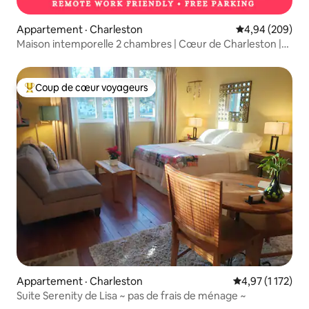
Appartement · Charleston
Note moyenne 
4,94 (209)
Maison intemporelle 2 chambres | Cœur de Charleston |
King St
Coup de cœur voyageurs
Coup de cœur voyageurs parmi les plus aimés
Appartement · Charleston
Note moyenne d
4,97 (1 172)
Suite Serenity de Lisa ~ pas de frais de ménage ~