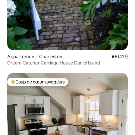
Appartement · Charleston
Note moyen
5 (417)
Dream Catcher Carriage House Daniel Island
Coup de cœur voyageurs
Coup de cœur voyageurs parmi les plus aimés