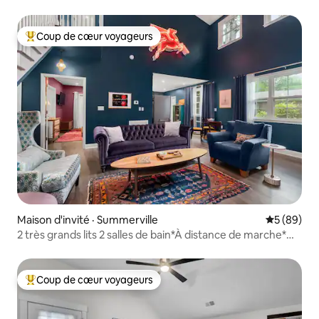
Coup de cœur voyageurs
Coup de cœur voyageurs parmi les plus aimés
Maison d'invité · Summerville
Note moye
5 (89)
2 très grands lits 2 salles de bain*À distance de marche*
Centre-ville de Summerville
Coup de cœur voyageurs
Coup de cœur voyageurs parmi les plus aimés