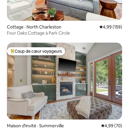
Cottage · North Charleston
Note moyenne 
4,99 (159)
Four Oaks Cottage à Park Circle
Coup de cœur voyageurs
Coup de cœur voyageurs parmi les plus aimés
Maison d'invité · Summerville
Note moyenne
4,99 (70)