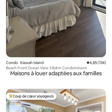
Condo · Kiawah Island
Note moyenne 
4,85 (134)
Beach Front Ocean View 3 Bdrm Condominium
Maisons à louer adaptées aux familles
Coup de cœur voyageurs
Coup de cœur voyageurs parmi les plus aimés