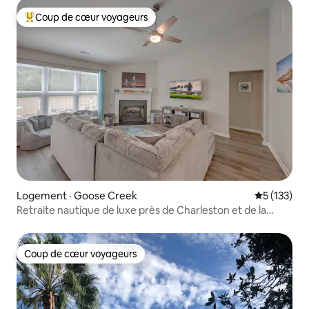
Coup de cœur voyageurs
Coup de cœur voyageurs parmi les plus aimés
Logement · Goose Creek
Note moyen
5 (133)
Retraite nautique de luxe près de Charleston et de la
plage
Coup de cœur voyageurs
Coup de cœur voyageurs