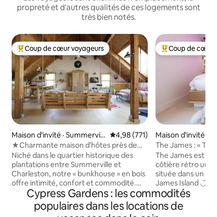
propreté et d'autres qualités de ces logements sont
très bien notés.
Coup de cœur voyageurs
Coup de cœur 
Coup de cœur voyageurs parmi les plus aimés
Coup de cœur voy
Maison d'invité · Summervill
Note moyenne de 4,98 sur 5, 7
4,98 (771)
Maison d'invité · 
e
★Charmante maison d'hôtes près de
The James : « Tin
plantations historiques★
Downtown et Foll
Niché dans le quartier historique des
The James est un
plantations entre Summerville et
côtière rétro uniq
Charleston, notre « bunkhouse » en bois
située dans un ma
offre intimité, confort et commodité.
James Island ◡̈ À 10 minutes du centre-
Cypress Gardens : les commodités
Cette retraite de plus de 850 pieds
ville de Charleston À 12 minutes de Foll
carrés comprend une cuisine complète
Beach À distance
populaires dans les locations de
et une salle de bain, 2 lits doubles, des lits
restaurants The James peut accueillir