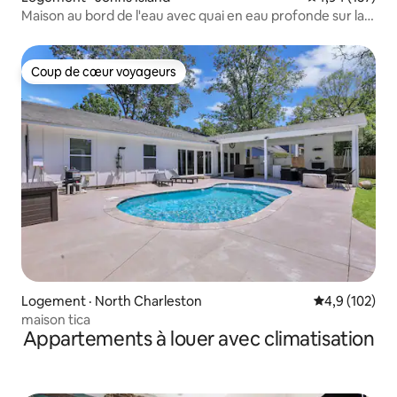
Maison au bord de l'eau avec quai en eau profonde sur la
rivière Stono !
Coup de cœur voyageurs
Coup de cœur voyageurs
Logement · North Charleston
Note moyenne
4,9 (102)
maison tica
Appartements à louer avec climatisation