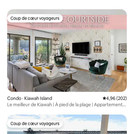
Coup de cœur voyageurs
Coup de cœur voyageurs
Condo · Kiawah Island
Note moyenne 
4,96 (202)
Le meilleur de Kiawah | À pied de la plage | Appartement
rénové
Coup de cœur voyageurs
Coup de cœur voyageurs