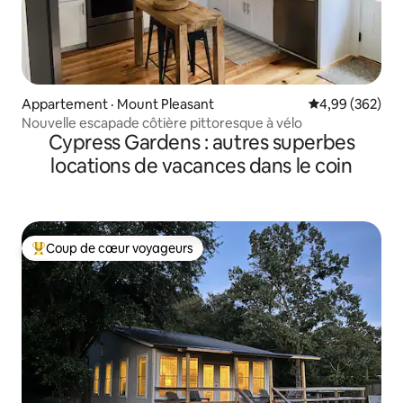
Appartement · Mount Pleasant
Note moyenne 
4,99 (362)
Nouvelle escapade côtière pittoresque à vélo
Cypress Gardens : autres superbes
locations de vacances dans le coin
Coup de cœur voyageurs
Coup de cœur voyageurs parmi les plus aimés