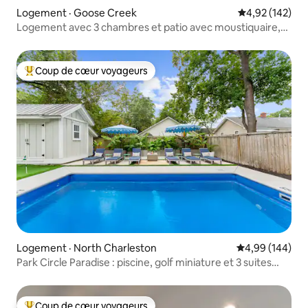
Logement · Goose Creek
Note moyenne 
4,92 (142)
Logement avec 3 chambres et patio avec moustiquaire,
animaux acceptés
Coup de cœur voyageurs
Coup de cœur voyageurs parmi les plus aimés
Logement · North Charleston
Note moyenne 
4,99 (144)
Park Circle Paradise : piscine, golf miniature et 3 suites
avec très grand lit
Coup de cœur voyageurs