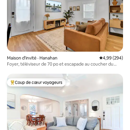
Maison d'invité · Hanahan
Note moyenne 
4,99 (294)
Foyer, téléviseur de 70 po et escapade au coucher du
soleil sur le quai | Capacité : 4 personnes
Coup de cœur voyageurs
Coup de cœur voyageurs parmi les plus aimés