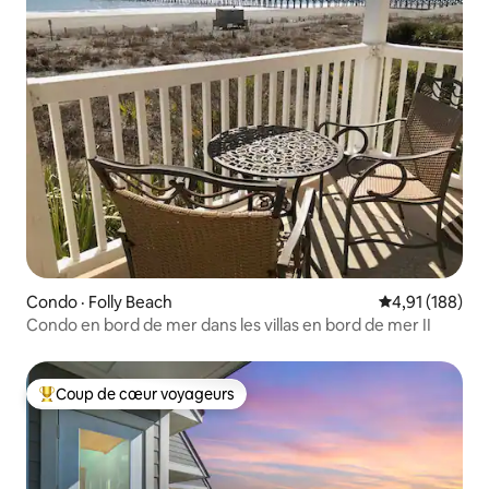
Condo · Folly Beach
Note moyenne 
4,91 (188)
Condo en bord de mer dans les villas en bord de mer II
Coup de cœur voyageurs
Coup de cœur voyageurs parmi les plus aimés