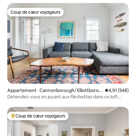
Coup de cœur voyageurs
Coup de cœur voyageurs
Appartement · Cannonborough/ Elliottborou
Note moyenne 
4,91 (548)
gh
Détendez-vous en jouant aux fléchettes dans un loft
bohème
Coup de cœur voyageurs
Coup de cœur voyageurs parmi les plus aimés