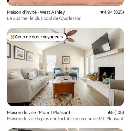
Maison d'invité · West Ashley
Note moyenne 
4,94 (825)
Le quartier le plus cool de Charleston
Coup de cœur voyageurs
Coup de cœur voyageurs parmi les plus aimés
Maison de ville · Mount Pleasant
Note moyen
5 (105)
Maison de ville la plus confortable au cœur de Mt. Pleasant