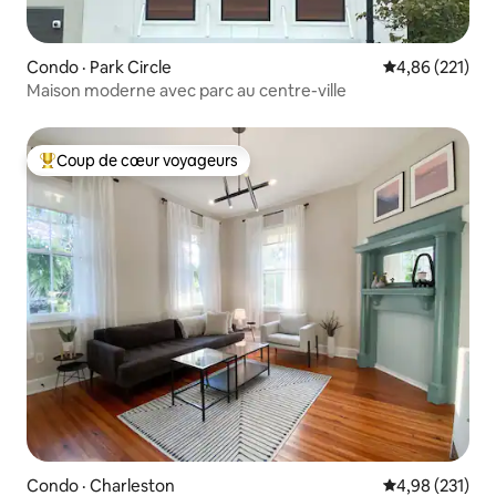
Condo · Park Circle
Note moyenne 
4,86 (221)
Maison moderne avec parc au centre-ville
Coup de cœur voyageurs
Coup de cœur voyageurs parmi les plus aimés
Condo · Charleston
Note moyenne 
4,98 (231)