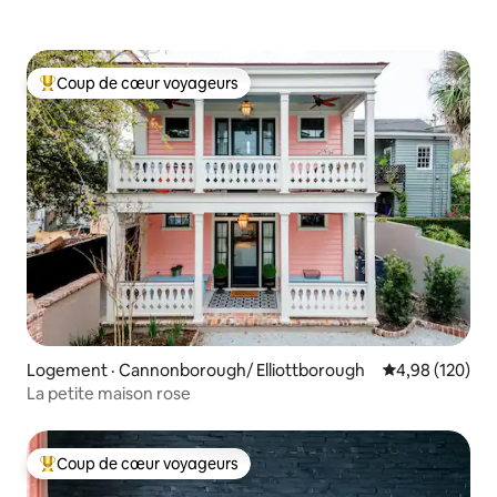
Coup de cœur voyageurs
Coup de cœur voyageurs parmi les plus aimés
Logement · Cannonborough/ Elliottborough
Note moyenne 
4,98 (120)
La petite maison rose
Coup de cœur voyageurs
Coup de cœur voyageurs parmi les plus aimés