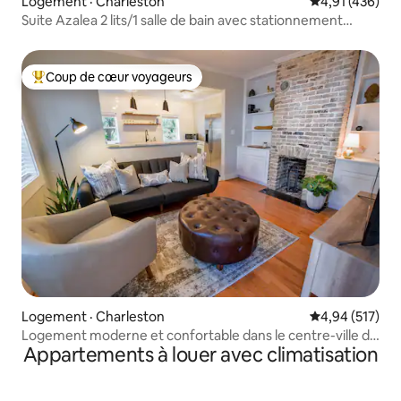
Logement · Charleston
Note moyenne 
4,91 (436)
Suite Azalea 2 lits/1 salle de bain avec stationnement
gratuit
Coup de cœur voyageurs
Coup de cœur voyageurs parmi les plus aimés
Logement · Charleston
Note moyenne 
4,94 (517)
Logement moderne et confortable dans le centre-ville de
Appartements à louer avec climatisation
Charleston