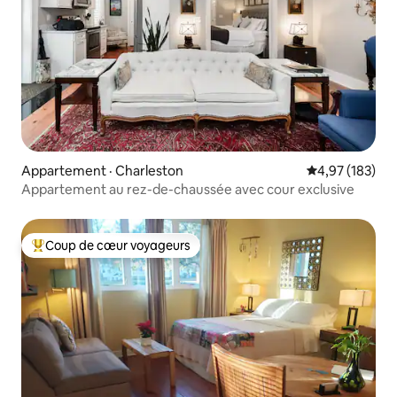
Appartement · Charleston
Note moyenne 
4,97 (183)
Appartement au rez-de-chaussée avec cour exclusive
Coup de cœur voyageurs
Coup de cœur voyageurs parmi les plus aimés