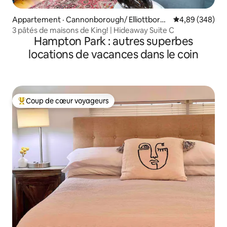
Appartement · Cannonborough/ Elliottborou
Note moyenne 
4,89 (348)
gh
3 pâtés de maisons de King! | Hideaway Suite C
Hampton Park : autres superbes
locations de vacances dans le coin
Coup de cœur voyageurs
Coup de cœur voyageurs parmi les plus aimés