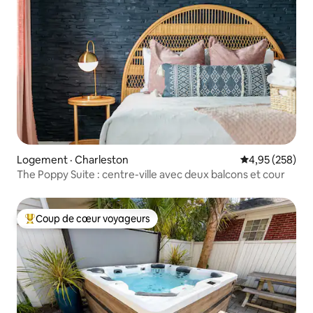
Logement · Charleston
Note moyenne 
4,95 (258)
The Poppy Suite : centre-ville avec deux balcons et cour
Coup de cœur voyageurs
Coup de cœur voyageurs parmi les plus aimés