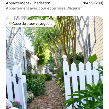
Appartement · Charleston
Note moyenne 
4,99 (200)
Appartement avec cour et terrasse Wagener
Coup de cœur voyageurs
Coup de cœur voyageurs parmi les plus aimés