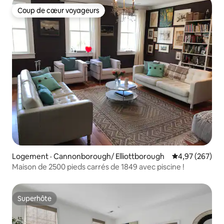
Coup de cœur voyageurs
Coup de cœur voyageurs
Logement · Cannonborough/ Elliottborough
Note moyenne 
4,97 (267)
Maison de 2500 pieds carrés de 1849 avec piscine !
Superhôte
Superhôte