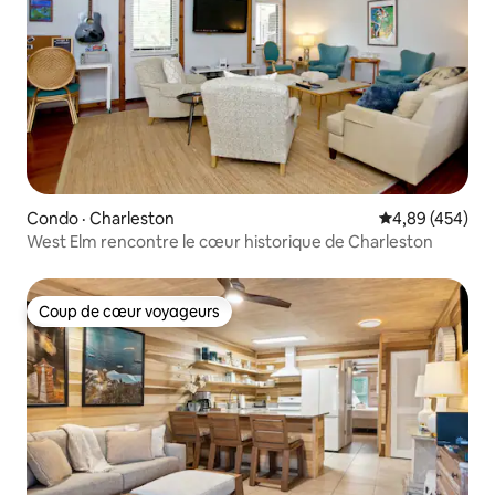
Condo · Charleston
Note moyenne 
4,89 (454)
West Elm rencontre le cœur historique de Charleston
Coup de cœur voyageurs
Coup de cœur voyageurs