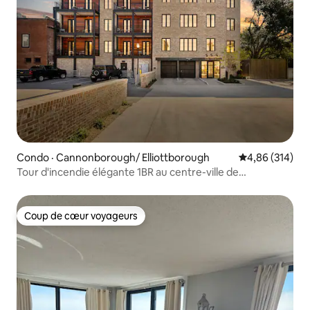
Condo · Cannonborough/ Elliottborough
Note moyenne 
4,86 (314)
Tour d'incendie élégante 1BR au centre-ville de
Charleston!
Coup de cœur voyageurs
Coup de cœur voyageurs