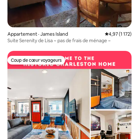
Appartement · James Island
Note moyenne d
4,97 (1 172)
Suite Serenity de Lisa ~ pas de frais de ménage ~
Coup de cœur voyageurs
Coup de cœur voyageurs