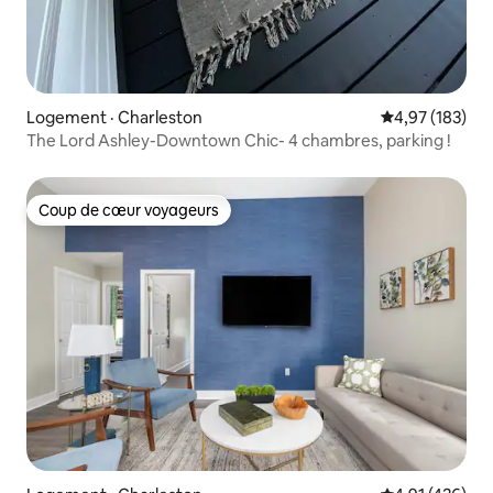
Logement · Charleston
Note moyenne 
4,97 (183)
The Lord Ashley-Downtown Chic- 4 chambres, parking !
Coup de cœur voyageurs
Coup de cœur voyageurs