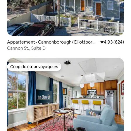
Appartement · Cannonborough/ Elliottborou
Note moyenne 
4,93 (624)
gh
Cannon St., Suite D
Coup de cœur voyageurs
Coup de cœur voyageurs