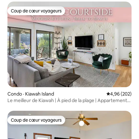
Coup de cœur voyageurs
Coup de cœur voyageurs
Condo · Kiawah Island
Note moyenne 
4,96 (202)
Le meilleur de Kiawah | À pied de la plage | Appartement
rénové
Coup de cœur voyageurs
Coup de cœur voyageurs