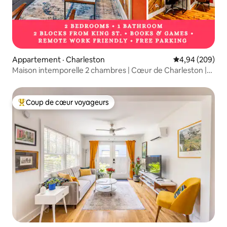
Appartement · Charleston
Note moyenne 
4,94 (209)
Maison intemporelle 2 chambres | Cœur de Charleston |
King St
Coup de cœur voyageurs
Coup de cœur voyageurs parmi les plus aimés