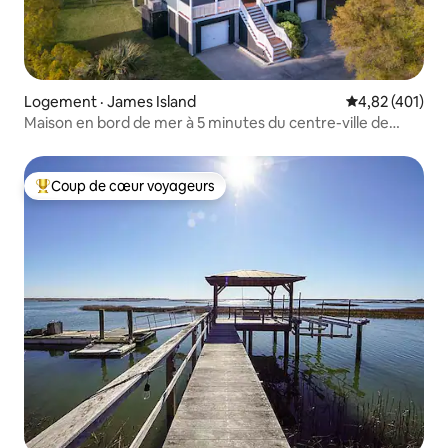
Logement · James Island
Note moyenne 
4,82 (401)
Maison en bord de mer à 5 minutes du centre-ville de
Charleston
Coup de cœur voyageurs
Coup de cœur voyageurs parmi les plus aimés