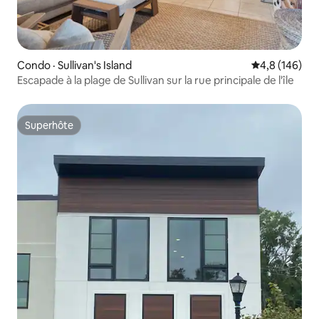
Condo · Sullivan's Island
Note moyenne
4,8 (146)
Escapade à la plage de Sullivan sur la rue principale de l'île
Superhôte
Superhôte