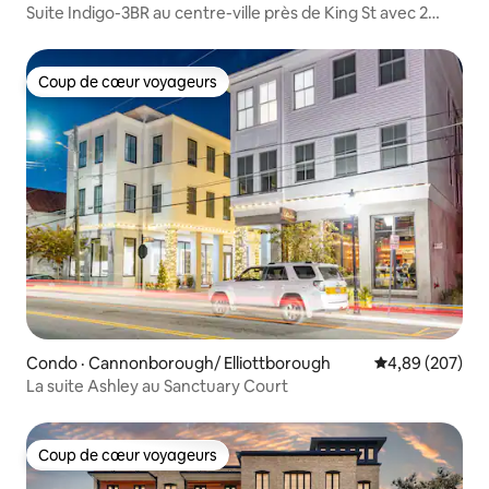
Suite Indigo-3BR au centre-ville près de King St avec 2
places de parking
Coup de cœur voyageurs
Coup de cœur voyageurs
Condo · Cannonborough/ Elliottborough
Note moyenne 
4,89 (207)
La suite Ashley au Sanctuary Court
Coup de cœur voyageurs
Coup de cœur voyageurs