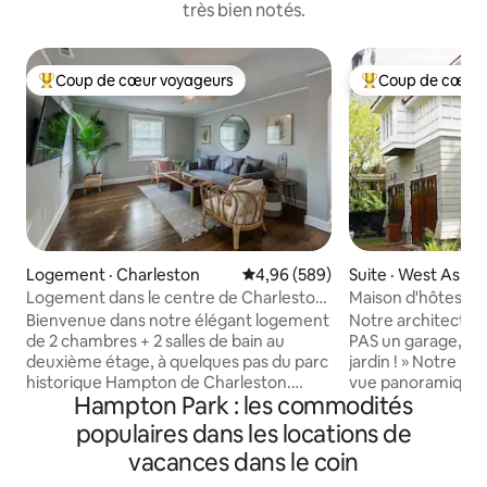
très bien notés.
Coup de cœur voyageurs
Coup de cœur 
Coup de cœur voyageurs parmi les plus aimés
Coup de cœur voy
Logement · Charleston
Note moyenne de 4,96 sur 5, 5
4,96 (589)
Suite · West Ashle
Logement dans le centre de Charleston
Maison d'hôtes Th
avec vélos, 4 lits
Bienvenue dans notre élégant logement
Notre architecte a 
de 2 chambres + 2 salles de bain au
PAS un garage, c'e
deuxième étage, à quelques pas du parc
jardin ! » Notre m
historique Hampton de Charleston.
vue panoramique s
Hampton Park : les commodités
Profitez de balades à vélo au coucher du
couvert de roses e
soleil, à 5 minutes à pied des restaurants
marais et le ruis
populaires dans les locations de
les plus branchés du centre-ville et à la
nous avons recons
vacances dans le coin
vue sur la citadelle depuis votre porche.
années 1930, nous
Cette maison élégante est équipée
le revêtement en p