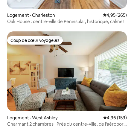
Logement · Charleston
Note moyenne 
4,95 (265)
Oak House : centre-ville de Peninsular, historique, calme!
Coup de cœur voyageurs
Coup de cœur voyageurs
Logement · West Ashley
Note moyenne 
4,96 (159)
Charmant 2 chambres | Près du centre-ville, de l'aéroport
et des plages