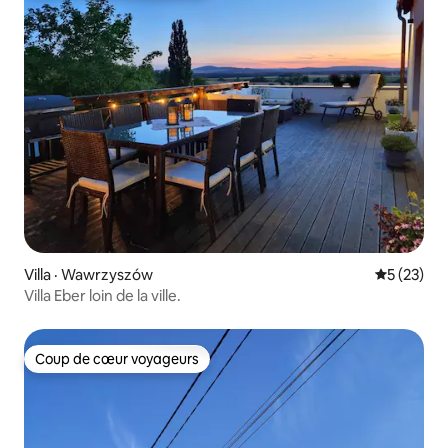
Villa · Wawrzyszów
Note moye
5 (23)
Villa Eber loin de la ville.
Coup de cœur voyageurs
Coup de cœur voyageurs