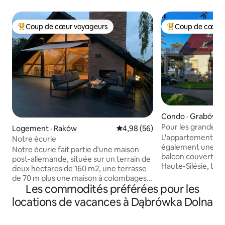
Coup de cœur voyageurs
Coup de cœur 
Coup de cœur voyageurs parmi les plus aimés
Coup de cœur voy
Condo · Grabów
Pour les grandes f
Logement · Raków
Note moyenne de 4,98 sur 5, 
4,98 (56)
jusqu'à 10 person
L'appartement à 
Notre écurie
également une gra
Notre écurie fait partie d'une maison
balcon couvert. Da
post-allemande, située sur un terrain de
Haute-Silésie, tu
deux hectares de 160 m2, une terrasse
découvrir / vivre c
de 70 m plus une maison à colombages,
choses : Piste de luge d'été 19 km
Les commodités préférées pour les
les appareils électroménagers du vieux
Paysage de lac Tu
village ont été préservés. Possibilité
locations de vacances à Dąbrówka Dolna
18 km Silesia Ring
d'utiliser la bibliothèque privée dans la
panoramiques) 10 
partie de la maison que vivent les hôtes.
Park 10 km Parc d