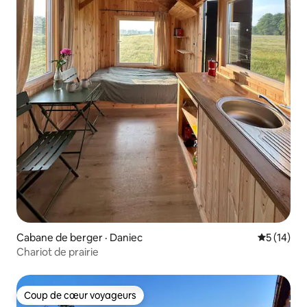
Cabane de berger · Daniec
Note moye
5 (14)
Chariot de prairie
Coup de cœur voyageurs
Coup de cœur voyageurs