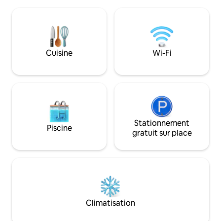
La prairie est un environnement
Fournisseurs de c
faunique naturel. Le patio (coin déjeuner
28 km Palais Stub
et salon) est également utilisé pour
d'Oppeln 20 km Pi
observer la nature. À côté de la maison,
sur l'Oder /19 km 
un vieux verger (hamacs) ensoleillés et
Sankt Annaberg 1
ombragés pour ceux qui recherchent la
Cuisine
Wi-Fi
paix. Grande cuisine. Une salle de bain,
douche.
Stationnement
Piscine
gratuit sur place
Climatisation