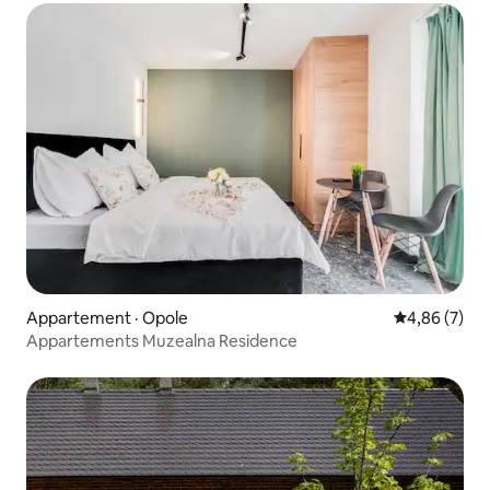
Appartement · Opole
Note moyenn
4,86 (7)
Appartements Muzealna Residence