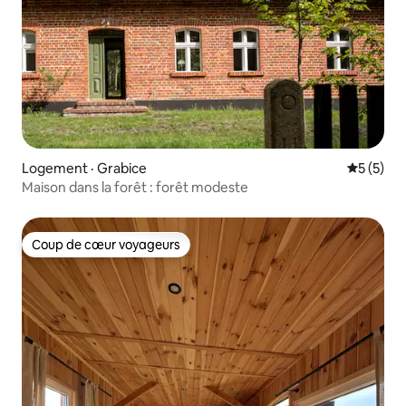
Logement · Grabice
Note moy
5 (5)
Maison dans la forêt : forêt modeste
Coup de cœur voyageurs
Coup de cœur voyageurs