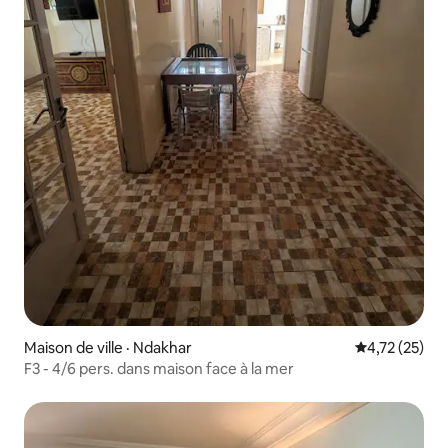
Maison de ville · Ndakhar
Note moyenne
4,72 (25)
F3 - 4/6 pers. dans maison face à la mer