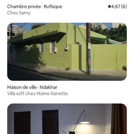
Chambre privée · Rufisque
Note moyenn
4,67 (6)
Chez Samy
Maison de ville · Ndakhar
Villa soft chez Mame Nanette