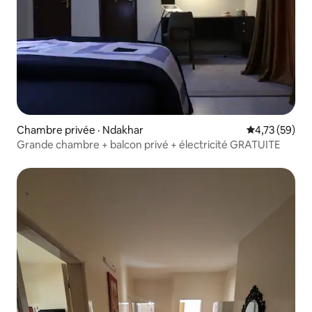
Chambre privée · Ndakhar
Note moyenne
4,73 (59)
Grande chambre + balcon privé + électricité GRATUITE