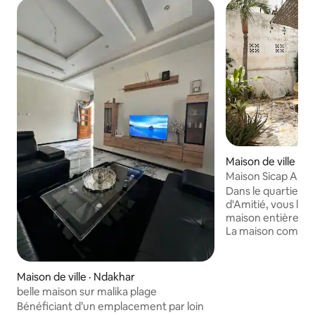
Maison de ville · 
Maison Sicap Amiti
Dans le quartier c
d'Amitié, vous log
maison entièreme
La maison compre
dressing, un burea
un séjour, une cui
d'eau intérieure et 
Maison de ville · Ndakhar
des raisons écolog
belle maison sur malika plage
la clim mais est b
Bénéficiant d’un emplacement par loin
ventilateurs et en m