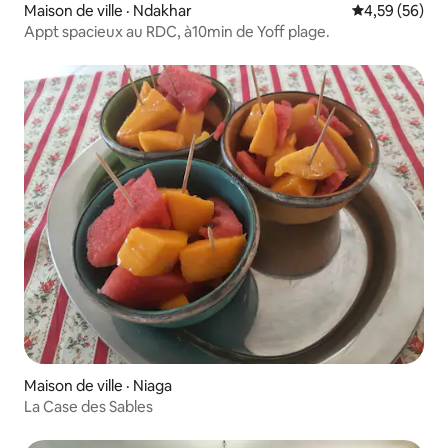
Maison de ville · Ndakhar
Note moyenne
4,59 (56)
Appt spacieux au RDC, à10min de Yoff plage.
Maison de ville · Niaga
La Case des Sables