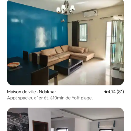
Maison de ville · Ndakhar
Note moyenne
4,74 (81)
Appt spacieux 1er ét, à10min de Yoff plage.