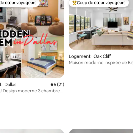
de cœur voyageurs
Coup de cœur voyageurs
cœur voyageurs parmi les plus aimés
Coup de cœur voyageurs parmi 
 sur 5, 13 commentaires
Logement · Oak Cliff
Maison moderne inspirée de Bi
· Dallas
Note moyenne de 5 sur 5, 21 commentai
5 (21)
Design moderne 3 chambres
rs + stationnement