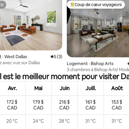
te
Coup de cœur voyageurs
te
Coup de cœur voyageurs parmi 
sur 5, 141 commentaires
· West Dallas
Note moyenne de 5 sur 5, 3 commentai
5 (3)
e avec vue sur Dallas
Logement · Bishop Arts
3 chambres à Bishop Arts! Mod
 est le meilleur moment pour visiter Da
toit-terrasse + vues + magasin
Avr.
Mai
Juin
Juill.
Août
172 $
179 $
216 $
161 $
153 $
CAD
CAD
CAD
CAD
CAD
20 °C
24 °C
28 °C
31 °C
31 °C