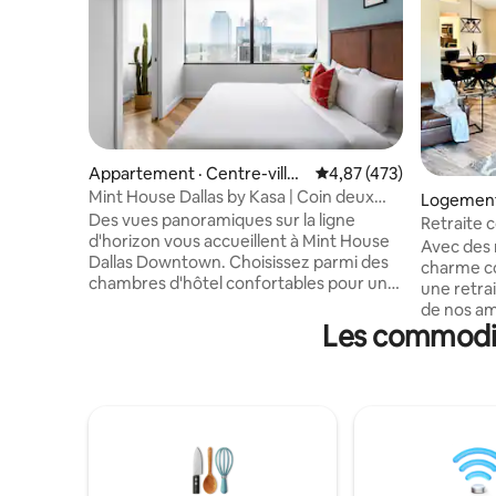
Appartement · Centre-ville,
Note moyenne de 4,87 
4,87 (473)
Dallas
Mint House Dallas by Kasa | Coin deux
Logement
chambres
Des vues panoramiques sur la ligne
Retraite 
d'horizon vous accueillent à Mint House
barbecue 
Avec des 
Dallas Downtown. Choisissez parmi des
charme co
chambres d'hôtel confortables pour une
une retra
courte visite, ou des appartements
de nos am
spacieux meublés avec une cuisine
Les commodité
avec les v
complète et une buanderie dans l'unité
de Dallas
pour des séjours plus longs. Profitez d'un
caractéris
accès exclusif au Tower Club et au
parfait p
centre de remise en forme. Nos
journée b
logements technologiques offrent une
près de l
arrivée autonome à 16 h et une
de Fort W
réception sur place est disponible
Field, du
pendant les heures spécifiées. De plus,