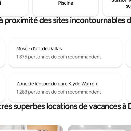
Stationn
hodist Hospital. Idéal pour les
i
Piscine
etc. Le tout à moins de 20 min
su
 les infirmières itinérantes, les
votre logement.
d'affaires, les visites en famille
'ils ont besoin d'une escapade
à proximité des sites incontournables d
Musée d'art de Dallas
1 875 personnes du coin recommandent
Zone de lecture du parc Klyde Warren
1 283 personnes du coin recommandent
tres superbes locations de vacances à D