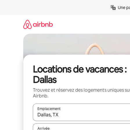
Aller
Une pa
directement
au
contenu
Locations de vacances :
Dallas
Trouvez et réservez des logements uniques su
Airbnb.
Emplacement
Quand les résultats sont affichés, parcourez-les en 
Arrivée