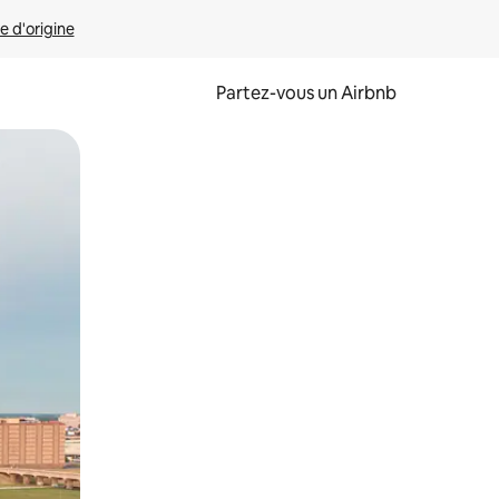
e d'origine
Partez-vous un Airbnb
et en les faisant glisser.