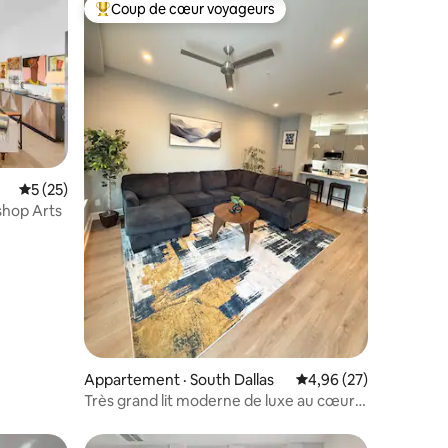
Coup de cœur voyageurs
les plus aimés
Coup de cœur voyageurs parmi les plus aimés
Note moyenne de 5 sur 5, 25 commentaires
5 (25)
shop Arts
res
Appartement · South Dallas
Note moyenne de 4,96
4,96 (27)
Très grand lit moderne de luxe au cœur
du centre-ville de Dallas