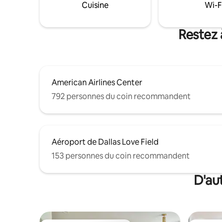
Harris Met
Cuisine
Wi-F
les services de réception virtuelle
touristes,
24 h/24, 7 j/7 sont accessibles sur
voyageurs 
téléphone cellulaire, y compris
ou lorsqu
Restez 
l'assistance aux voyageurs par texto.
paisible.
American Airlines Center
792 personnes du coin recommandent
Aéroport de Dallas Love Field
153 personnes du coin recommandent
D'au