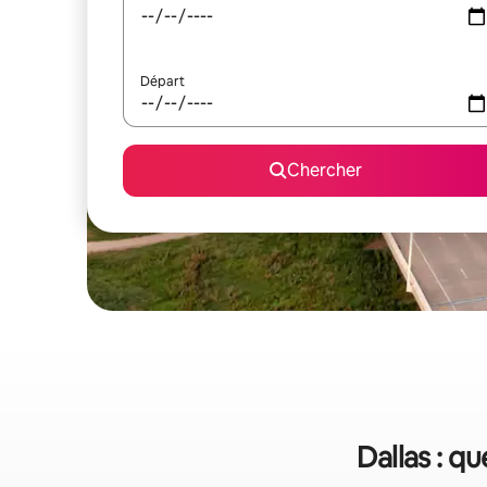
Départ
Chercher
Dallas : q