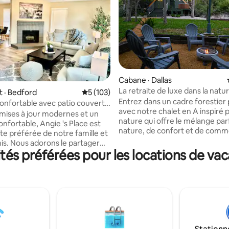
sur 5, 473 commentaires
Cabane · Dallas
La retraite de luxe dans la natu
 · Bedford
Note moyenne de 5 sur 5, 103 commentai
5 (103)
Tree Frame
Entrez dans un cadre forestier 
confortable avec patio couvert,
avec notre chalet en A inspiré p
et télévision extérieure
mises à jour modernes et un
nature qui offre le mélange par
nfortable, Angie 's Place est
nature, de confort et de comm
ite préférée de notre famille et
Parfait pour les voyageurs en so
is. Nous adorons le partager
couples et les petits groupes,
s préférées pour les locations de vac
oyageurs qui visitent la région
animaux de compagnie! Chaque
-Fort Worth. Notre
de cet espace invite au repos, à
tique préférée est le patio -
réflexion et au ressourcement.
our se détendre après une
que soit l'occasion, profitez de 
ien remplie ! Idéalement situé
proximité des meilleures attrac
'aéroport DFW, du stade AT&T,
Dallas, Arlington et Grand Prairi
orth Stockyards, du Globe Life
que le lac Joe Pool, le parc d'Éta
 American Airlines Center et du
réserve de Cedar Hill, le Globe L