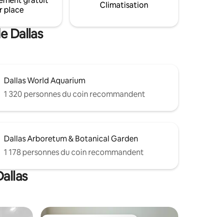
ement gratuit
Climatisation
utes de
pendant la saison.
r place
e Dallas
Dallas World Aquarium
1 320 personnes du coin recommandent
Dallas Arboretum & Botanical Garden
1 178 personnes du coin recommandent
allas