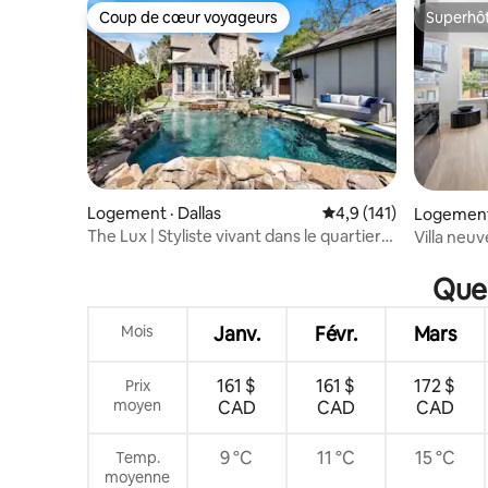
Coup de cœur voyageurs
Superhô
Coup de cœur voyageurs
Superhô
Logement · Dallas
Note moyenne de 4,9 
4,9 (141)
Logement 
The Lux | Styliste vivant dans le quartier
Villa neuv
historique d'Oaklawn
Quel
Mois
Janv.
Févr.
Mars
161 $
161 $
172 $
Prix
moyen
CAD
CAD
CAD
9 °C
11 °C
15 °C
Temp.
moyenne