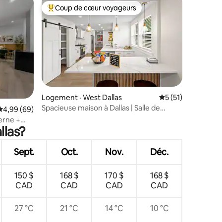
Coup de cœur voyageurs
les plus aimés
Coup de cœur voyageurs parmi les plus aimés
res
Logement · West Dallas
Note moyenne de 
5 (51)
Spacieuse maison à Dallas | Salle de
Note moyenne de 4,99 sur 5, 69 commentaires
4,99 (69)
jeux • Piscine
erne +
llas?
age!
Sept.
Oct.
Nov.
Déc.
150 $
168 $
170 $
168 $
CAD
CAD
CAD
CAD
27 °C
21 °C
14 °C
10 °C