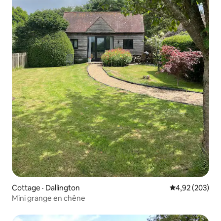
Cottage · Dallington
Note moyenne 
4,92 (203)
Mini grange en chêne