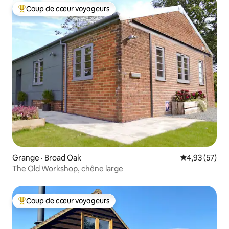
Coup de cœur voyageurs
Coup de cœur voyageurs parmi les plus aimés
Grange · Broad Oak
Note moyenne
4,93 (57)
The Old Workshop, chêne large
Coup de cœur voyageurs
Coup de cœur voyageurs parmi les plus aimés