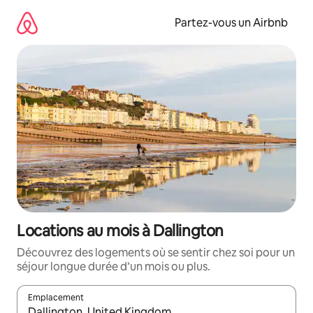
Aller
directement
Partez-vous un Airbnb
au
contenu
Locations au mois à Dallington
Découvrez des logements où se sentir chez soi pour un
séjour longue durée d’un mois ou plus.
Emplacement
Quand les résultats sont affichés, parcourez-les en utilisant les 