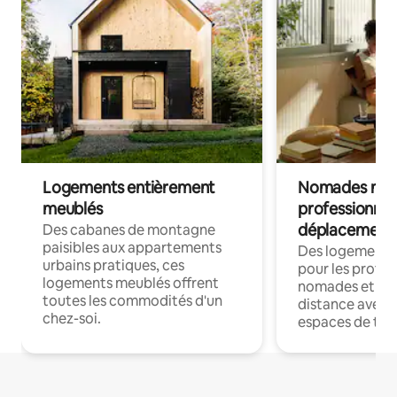
Logements entièrement
Nomades num
meublés
professionnel
déplacement
Des cabanes de montagne
paisibles aux appartements
Des logements
urbains pratiques, ces
pour les profes
logements meublés offrent
nomades et trav
toutes les commodités d'un
distance avec le
chez-soi.
espaces de trav