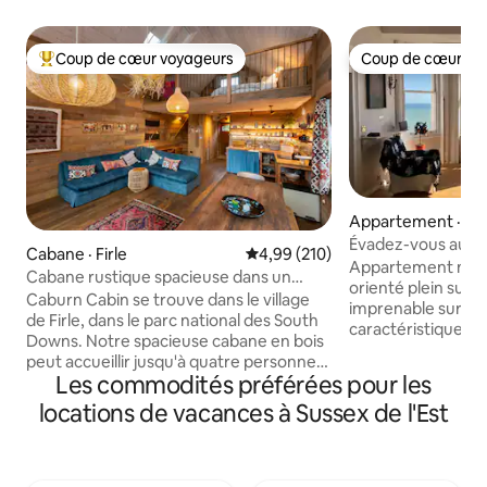
Coup de cœur voyageurs
Coup de cœur vo
Coup de cœur voyageurs parmi les plus aimés
Coup de cœur vo
Appartement · Ha
Évadez-vous au bo
Cabane · Firle
Note moyenne de 4,99 sur 5, 2
4,99 (210)
Appartement magn
Cabane rustique spacieuse dans un
orienté plein sud 
magnifique parc national
Caburn Cabin se trouve dans le village
imprenable sur la 
de Firle, dans le parc national des South
caractéristiques o
Downs. Notre spacieuse cabane en bois
plafonds. Les leve
peut accueillir jusqu'à quatre personnes.
les reflets de la lu
Les commodités préférées pour les
Elle a un charme rustique chaleureux
Entre St Leonards 
tout en étant entièrement équipée avec
locations de vacances à Sussex de l'Est
à 30 secondes de la plage 
des équipements modernes. Il y a une
dispose d'un lit kin
terrasse arrière privée avec des sièges.
canapé-lit double. 
Idéal pour les escapades romantiques ou
coton/linge lavé a
les vacances actives. Profitez du plein air