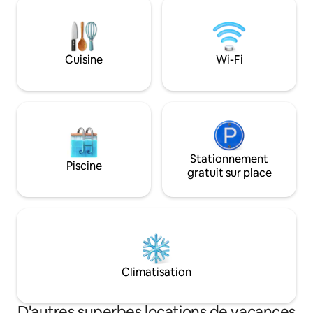
toxiques. L'appartement est au 3e étage
à pied et à vélo directement depuis la
mais pas beaucoup 
cabane. Le pub local et le magasin du
que tel, vue sur la 
village sont à seulement 10 minutes à
folle ! Il y a des places de stationnement
pied. Parfait pour les mariages de
gratuit à proximit
Cuisine
Wi-Fi
Glyndebourne, Charleston et Firle ou
pour explorer les villes voisines de Lewes
ou Brighton.
Stationnement
Piscine
gratuit sur place
Climatisation
D'autres superbes locations de vacances