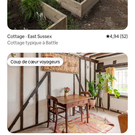
Cottage · East Sussex
Note moyenne
4,94 (52)
Cottage typique à Battle
Coup de cœur voyageurs
Coup de cœur voyageurs