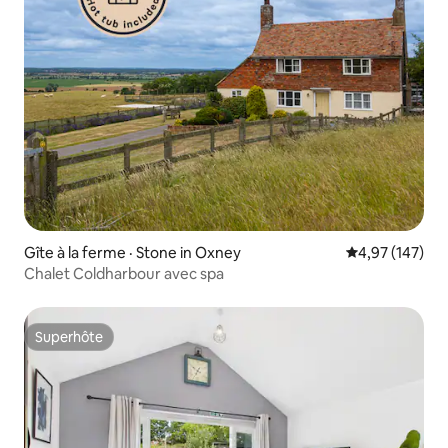
Gîte à la ferme · Stone in Oxney
Note moyenne 
4,97 (147)
Chalet Coldharbour avec spa
Superhôte
Superhôte