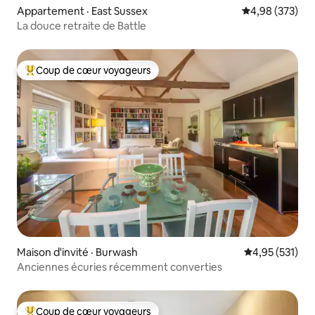
Appartement · East Sussex
Note moyenne 
4,98 (373)
La douce retraite de Battle
Coup de cœur voyageurs
Coup de cœur voyageurs parmi les plus aimés
Maison d'invité · Burwash
Note moyenne 
4,95 (531)
Anciennes écuries récemment converties
Coup de cœur voyageurs