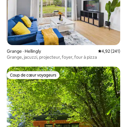
Grange · Hellingly
Note moyenne 
4,92 (241)
Grange, jacuzzi, projecteur, foyer, four à pizza
Coup de cœur voyageurs
Coup de cœur voyageurs