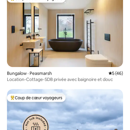
Coup de cœur voyageurs parmi les plus aimés
Bungalow · Peasmarsh
Note moye
5 (46)
Location-Cottage-SDB privée avec baignoire et douc
Coup de cœur voyageurs
Coup de cœur voyageurs parmi les plus aimés