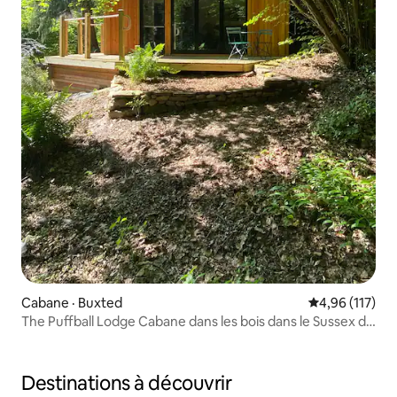
Cabane · Buxted
Note moyenne 
4,96 (117)
The Puffball Lodge Cabane dans les bois dans le Sussex de
l'Est
Destinations à découvrir