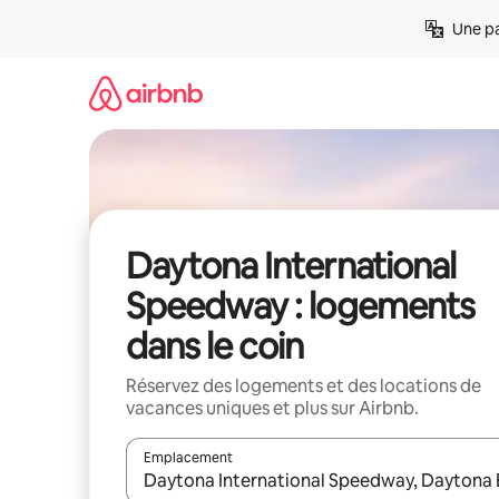
Aller
Une pa
directement
au
contenu
Daytona International
Speedway : logements
dans le coin
Réservez des logements et des locations de
vacances uniques et plus sur Airbnb.
Emplacement
Quand les résultats sont affichés, parcourez-les en 