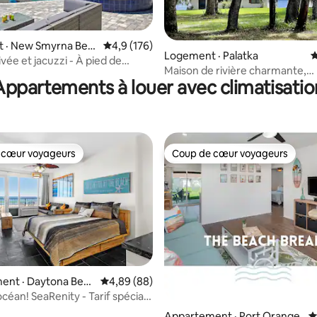
 · New Smyrna Bea
Note moyenne de 4,9 sur 5, 176 commentai
4,9 (176)
 sur 5, 36 commentaires
Logement · Palatka
N
ivée et jacuzzi - À pied de
Maison de rivière charmante,
ve
Appartements à louer avec climatisatio
confortable et calme
 cœur voyageurs
Coup de cœur voyageurs
 cœur voyageurs
Coup de cœur voyageurs
 sur 5, 11 commentaires
ent · Daytona Beac
Note moyenne de 4,89 sur 5, 88 commentai
4,89 (88)
océan! SeaRenity - Tarif spécial
s le temps!
Appartement · Port Orange
N