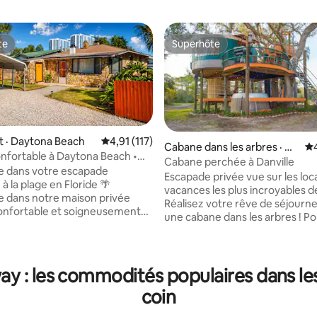
te
Superhôte
te
Superhôte
 · Daytona Beach
Note moyenne de 4,91 sur 5, 117 commentai
4,91 (117)
Cabane dans les arbres · Ge
No
sur 5, 547 commentaires
nfortable à Daytona Beach •
neva
Cabane perchée à Danville
urée • Animaux acceptés
e dans votre escapade
Escapade privée vue sur les loc
 la plage en Floride 🌴
vacances les plus incroyables de
 dans notre maison privée
Réalisez votre rêve de séjourn
onfortable et soigneusement
une cabane dans les arbres ! Pour des
tuée à seulement 1,1 mile de la
raisons de sécurité, ce lieu est
s magasins, des restaurants et
aux adultes. Nous n'autorisons 
ctions locales. Que vous soyez
enfants ou les animaux domest
ne escapade à la plage, pour
y : les commodités populaires dans les
cabane dans les arbres a un as
ite à votre famille, pour
tronc d'arbre, une douche privé
 à distance ou pour voyager
coin
climatisation et de vraies toilet
animaux de compagnie, ce
l'intérieur afin que vous puissi