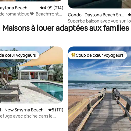
Daytona Beach
Note moyenne de 4,99 sur 5, 214 commentai
4,99 (214)
de romantique❤ ︎ Beachfront
Condo · Daytona Beach Shor
N
ondo
es
Superbe balcon avec vue sur l'
Maisons à louer adaptées aux familles
joyau Airbnb!
de cœur voyageurs
Coup de cœur voyageurs
cœur voyageurs parmi les plus aimés
Coup de cœur voyageurs parmi 
sur 5, 277 commentaires
 · New Smyrna Beach
Note moyenne de 5 sur 5, 111 commentai
5 (111)
efuge avec piscine dans le
storique de NSB