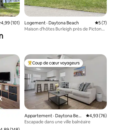
res
ote moyenne de 4,99 sur 5, 101 commentaires
4,99 (101)
Logement · Daytona Beach
Note moyenne de 
5 (7)
Maison d'hôtes Burleigh près de Pictona-
n
Beaches-Speedway
Coup de cœur voyageurs
Coup de cœur voyageurs parmi les plus aimés
res
Appartement · Daytona Beac
Note moyenne de 4,93
4,93 (76)
h
Escapade dans une ville balnéaire
ote moyenne de 4,89 sur 5, 148 commentaires
4,89 (148)