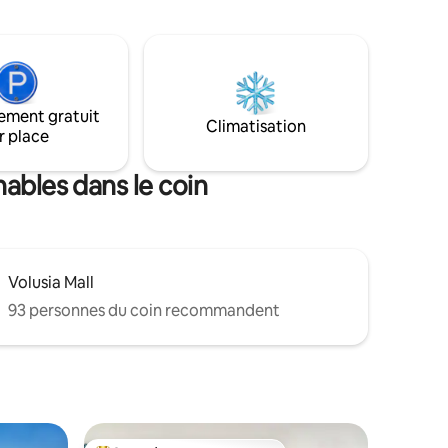
oilettes à
vie est si belle ici. Tant de choses à faire,
8 pieds a
soleil, surf, sable et plaisir. Excursion
ur créer
d'une journée à St. Augustine, super
bres par
magasins et certains des meilleurs
restaurants de fruits de mer de la région.
Profitez des levers de soleil les plus
ement gratuit
Climatisation
spectaculaires de la côte est. Réservez
r place
maintenant. Vous serez si heureux de
l'avoir fait.
ables dans le coin
Volusia Mall
93 personnes du coin recommandent