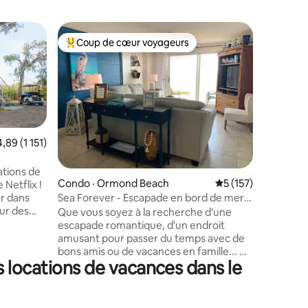
Maison d'
Coup de cœur voyageurs
Coup de
Coup de cœur voyageurs parmi les plus aimés
Coup de
e
Suite dét
piscine
Piscine r
avec espac
de stati
près d'u
accès pa
Idéalemen
res
te moyenne de 4,89 sur 5, 1 151 commentaires
4,89 (1 151)
les princ
principa
Accès à 
ations de
Condo · Ormond Beach
Note moyenne de 5 
5 (157)
restauran
 Netflix !
peuvent s
Sea Forever - Escapade en bord de mer à
er dans
Toute inf
Ormond Beach
Que vous soyez à la recherche d'une
rembours
 réservé
escapade romantique, d'un endroit
de la pla
pas les
amusant pour passer du temps avec de
de chez n
iques. La
bons amis ou de vacances en famille... Ne
trouver la
 locations de vacances dans le
censeur à
cherchez pas plus loin, vous avez trouvé
escapade
e, la
l'endroit idéal. Venez séjourner à « Sea
tes à
Forever » où les vagues de l'océan vous
ez apporter
aideront à guérir ce qui vous afflige. La