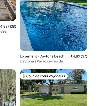
ote moyenne de 4,88 sur 5, 138 commentaires
4,88 (138)
eSea
Logement · Daytona Beach
Note moyenne de 4,89
4,89 (37)
Daytona's Paradise/feu de
camp/barbecue/3 chambres/2 salles de
bain
Coup de cœur voyageurs
les plus aimés
Coup de cœur voyageurs parmi les plus aimés