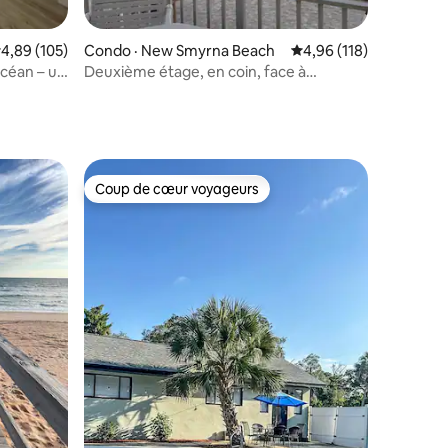
res
ote moyenne de 4,89 sur 5, 105 commentaires
4,89 (105)
Condo · New Smyrna Beach
Note moyenne de 4,96
4,96 (118)
océan – un
Deuxième étage, en coin, face à
l'océan>Vue imprenable
Coup de cœur voyageurs
les plus aimés
Coup de cœur voyageurs
res