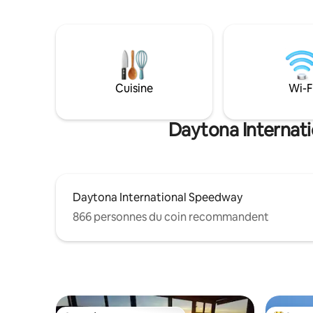
logement 
convient pas aux mineurs. Pas
confortable et
d'animaux, pas d'exceptions. Aucun
unifamili
remboursement si vous n'étiez pas au
clôturée 
courant des éléments décrits dans notre
avec des 
annonce. Veuillez choisir le nombre
excellent
exact d’invités (des frais
nouveaux 
Cuisine
Wi-F
supplémentaires s’appliquent au-delà de
2 invités.)
Daytona Internati
Daytona International Speedway
866 personnes du coin recommandent