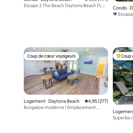
Escape 2 The Beach Daytona Beach FL
Condo · 
2 chambres 2 salles de bain
❤︎ Escapa
Studio C
Coup de cœur voyageurs
Coup 
Coup de cœur voyageurs
Coup de 
Logement · Daytona Beach
Note moyenne de 4,95 
4,95 (277)
Bungalow moderne | Emplacement
Logement
central
Superbe r
centre hi