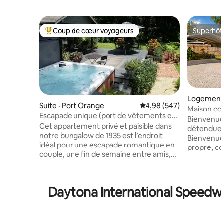
Coup de cœur voyageurs
Superhô
Coup de cœur voyageurs parmi les plus aimés
Superhô
Logement
Suite · Port Orange
Note moyenne de 4,98 
4,98 (547)
Maison co
Escapade unique (port de vêtements en
Cour clôt
Bienvenu
option)
Cet appartement privé et paisible dans
détendue à
notre bungalow de 1935 est l’endroit
Bienvenue
idéal pour une escapade romantique en
propre, c
couple, une fin de semaine entre amis,
conçue, si
des vacances à la plage ou une pause
plage, de
reposante. Entourée de bois et de
des attra
jardins, c’est une oasis dans une ville
ici pour u
Daytona International Speedwa
balnéaire autrement animée. Il s’agit d’un
rendre vis
logement où les vêtements sont
travailler
facultatifs et qui comporte de l’art et des
avec des 
photos mettant en scène la nudité. Ne