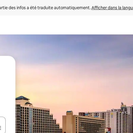
rtie des infos a été traduite automatiquement. 
Afficher dans la langu
utilisant les flèches vers le haut et vers le bas, ou en appuyant dessus 