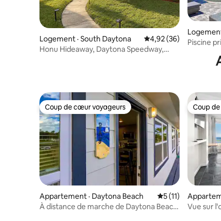
Logement
Logement · South Daytona
Note moyenne de 4,92
4,92 (36)
ch
Piscine pr
Honu Hideaway, Daytona Speedway,
Flagler A
animaux acceptés
Coup de cœur voyageurs
Coup de
Coup de cœur voyageurs
Coup de
Appartement · Daytona Beach
Note moyenne de 5
5 (11)
Appartem
h
À distance de marche de Daytona Beach
Vue sur l'
et de l'Ocean Center
limité dan