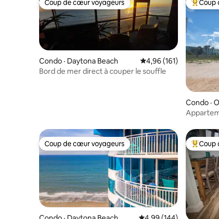
Coup de cœur voyageurs
Coup 
Coup de cœur voyageurs
Coup de 
Condo · Daytona Beach
Note moyenne de 4,96 
4,96 (161)
Bord de mer direct à couper le souffle
Condo · 
Appartem
Venez vou
Coup de cœur voyageurs
Coup 
Coup de cœur voyageurs
Coup de 
Condo · Daytona Beach
Note moyenne de 4,99 
4,99 (144)