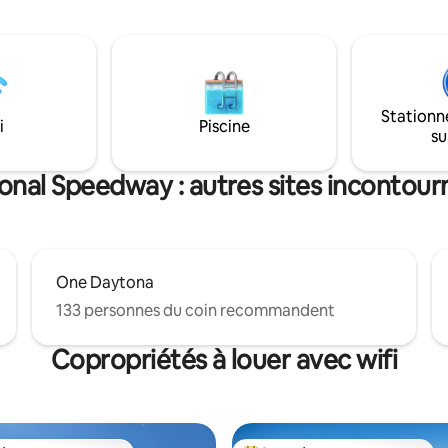
est conçu pour être simple,
votre autre significatif (pas de t
 sans stress. Cette maison
compost ici). Cette yourte de 1
ale a une cour entièrement
un éclairage d'accentuation po
et est idéale pour les voyageurs
l'ambiance de vivre dans les ar
animaux de compagnie. Un
une nuit étoilée. Danville est une
 logement pour créer de
expérience glamping.
Stationn
souvenirs en famille!
i
Piscine
su
onal Speedway : autres sites incontourn
One Daytona
133 personnes du coin recommandent
Copropriétés à louer avec wifi