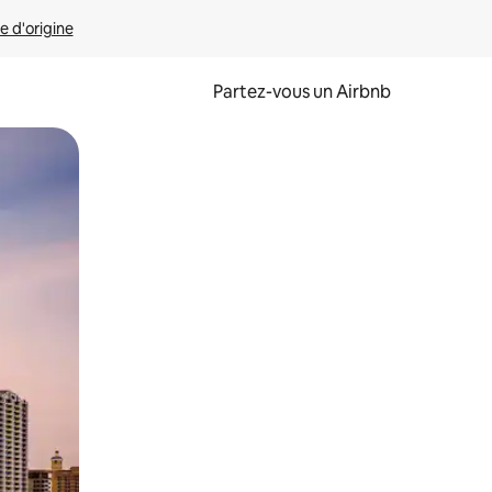
e d'origine
Partez-vous un Airbnb
et en les faisant glisser.