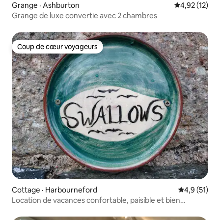
Grange · Ashburton
Note moyenne
4,92 (12)
Grange de luxe convertie avec 2 chambres
Coup de cœur voyageurs
Coup de cœur voyageurs
Cottage · Harbourneford
Note moyenn
4,9 (51)
Location de vacances confortable, paisible et bien
équipée