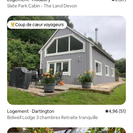
Slate Park Cabin - The Land Devon
Coup de cœur voyageurs
Coup de cœur voyageurs parmi les plus aimés
Logement · Dartington
Note moyenne
4,96 (51)
Bidwell Lodge 3 chambres Retraite tranquille