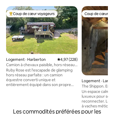
Coup de cœur voyageurs
Coup de cœur vo
Coup de cœur voyageurs parmi les plus aimés
Coup de cœur vo
Logement · Harberton
Note moyenne de 4,97 sur 5, 2
4,97 (228)
Camion à chevaux paisible, hors réseau,
sauna
Ruby Rose est l'escapade de glamping
hors réseau parfaite : un camion
équestre converti unique et
Logement · Lands
entièrement équipé dans son propre
The Shippon. Esca
champ dans une petite exploitation près
dans le sud du De
Un espace calme 
de Totnes. Bien que complètement hors
luxueux pour se r
réseau,il dispose de tout le confort de la
reconnecter. Le S
maison,y compris le wifi, la télévision, la
à vaches méticul
cuisinière à gaz, le réfrigérateur-
Les commodités préférées pour les
avec des sols en b
congélateur, le chauffage à air chaud et