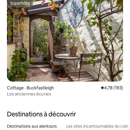
Superhôte
Superhôte
Cottage · Buckfastleigh
Note moyenne 
4,78 (193)
Les anciennes écuries
Destinations à découvrir
Destinations aux alentours
Les sites incontournables du coin