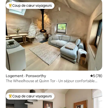
Coup de cœur voyageurs
Coup de cœur voyageurs parmi les plus aimés
Logement · Ponsworthy
Note moye
5 (78)
The Wheelhouse at Quinn Tor - Un séjour confortable
dans le Dartmoor
Coup de cœur voyageurs
Coup de cœur voyageurs parmi les plus aimés