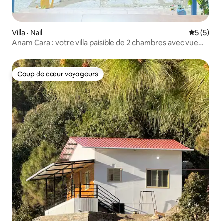
Villa · Nail
Note moy
5 (5)
Anam Cara : votre villa paisible de 2 chambres avec vue
sur les Rocheuses
Coup de cœur voyageurs
Coup de cœur voyageurs