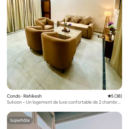
Condo · Rishikesh
Note moye
5 (38)
Sukoon – Un logement de luxe confortable de 2 chambres
à coucher près de Triveni Ghat
Superhôte
Superhôte