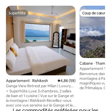
Superhôte
Coup de cœur vo
Superhôte
Coup de cœur vo
Cabane · Thaman
Appartement 1 CH
sur les Rocheuses 
Bienvenue dans no
calme
montagne à Pauri 
Appartement · Rishikesh
Note moyenne de 4,86 sur 5, 
4,86 (59)
magnifiques vues su
Ganga View Retreat par Milan | Luxury
de l'Himalaya. Ce
3BHK
⭐ Superhôte Luxe 3 chambres, 2 salles
l'étage supérieur
de bain et 1 cuisine | Vue sur le Gange et
maison sur la coll
la montagne | Rishikesh Réveillez-vous
deux chambres à c
avec une vue sereine sur le Gange et les
deux salles de bai
Les commodités préférées pour les
montagnes depuis cet appartement