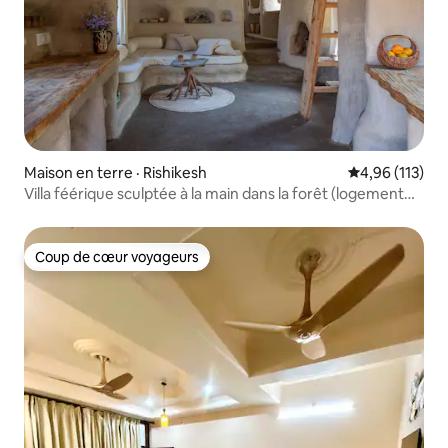
Maison en terre · Rishikesh
Note moyenne 
4,96 (113)
Villa féérique sculptée à la main dans la forêt (logement
entier)
Coup de cœur voyageurs
Coup de cœur voyageurs