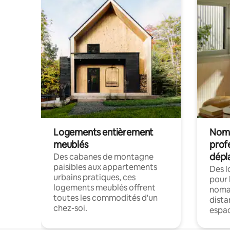
Logements entièrement
Noma
meublés
prof
dépl
Des cabanes de montagne
paisibles aux appartements
Des 
urbains pratiques, ces
pour 
logements meublés offrent
nomad
toutes les commodités d'un
dista
chez-soi.
espac