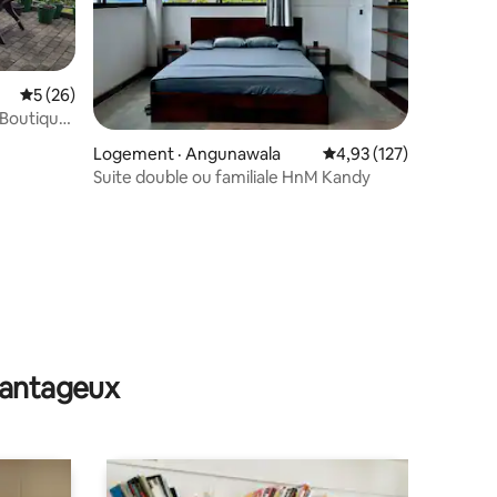
Note moyenne de 5 sur 5, 26 commentaires
5 (26)
/Boutique
Logement · Angunawala
Note moyenne de 4,93
4,93 (127)
Suite double ou familiale HnM Kandy
res
avantageux