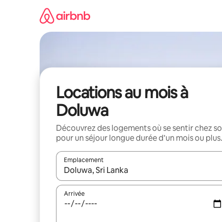
Aller
directement
au
contenu
Locations au mois à
Doluwa
Découvrez des logements où se sentir chez so
pour un séjour longue durée d’un mois ou plus
Emplacement
Quand les résultats sont affichés, parcourez-les en 
Arrivée