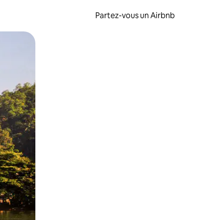
Partez-vous un Airbnb
et en les faisant glisser.