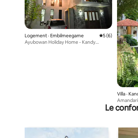
Logement · Embilmeegame
Note moyenne de 
5 (6)
Ayubowan Holiday Home - Kandy
(Maison de vacances)
Villa · Ka
Amandari 
Le confor