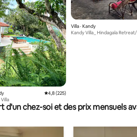
Villa · Kandy
Kandy Villa_ Hindagala Retreat
5 sur 5, 6 commentaires
V_ entière
ndy
Note moyenne de 4,8 sur 5, 225 commentai
4,8 (225)
Villa
t d'un chez-soi et des prix mensuels 