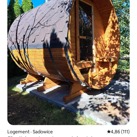
Logement · Sadowice
Note moyenne 
4,86 (111)