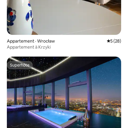
Appartement · Wrocław
Note moye
5 (28)
Appartement à Krzyki
Superhôte
Superhôte