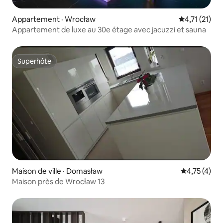
Appartement · Wrocław
Note moyenne
4,71 (21)
Appartement de luxe au 30e étage avec jacuzzi et sauna
Superhôte
Superhôte
Maison de ville · Domasław
Note moyenn
4,75 (4)
Maison près de Wrocław 13