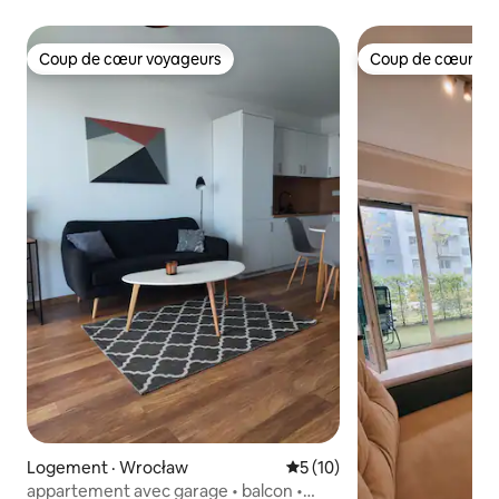
Coup de cœur voyageurs
Coup de cœur vo
Coup de cœur voyageurs
Coup de cœur vo
Logement · Wrocław
Note moyenne de 5 sur 5, 
5 (10)
appartement avec garage • balcon •