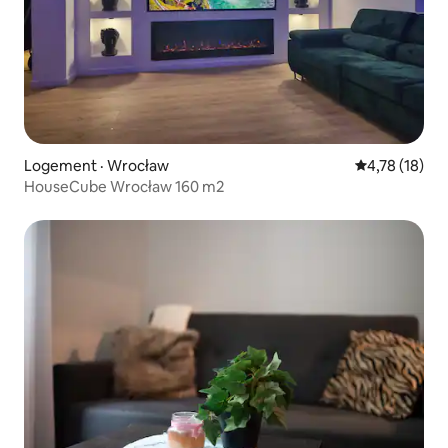
Logement · Wrocław
Note moyenne
4,78 (18)
HouseCube Wrocław 160 m2