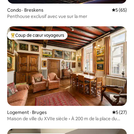
Condo · Breskens
Note moye
5 (65)
Penthouse exclusif avec vue sur la mer
Coup de cœur voyageurs
Coup de cœur voyageurs parmi les plus aimés
Logement · Bruges
Note moye
5 (27)
Maison de ville du XVIIe siècle • À 200 m de la place du
Marché