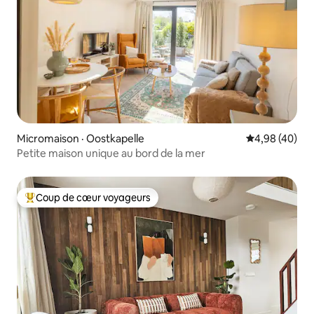
Micromaison · Oostkapelle
Note moyenne
4,98 (40)
Petite maison unique au bord de la mer
Coup de cœur voyageurs
Coup de cœur voyageurs parmi les plus aimés