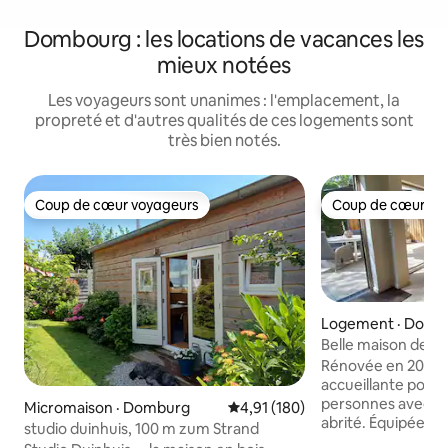
Dombourg : les locations de vacances les
mieux notées
Les voyageurs sont unanimes : l'emplacement, la
propreté et d'autres qualités de ces logements sont
très bien notés.
Coup de cœur voyageurs
Coup de cœur vo
Coup de cœur voyageurs
Coup de cœur vo
Logement · Domb
Belle maison de va
vélos, près de la 
Rénovée en 2024, 
accueillante pouvan
personnes avec jar
Micromaison · Domburg
Note moyenne de 4,91 sur 5, 1
4,91 (180)
abrité. Équipée de 
studio duinhuis, 100 m zum Strand
panneaux solaires. À distance 