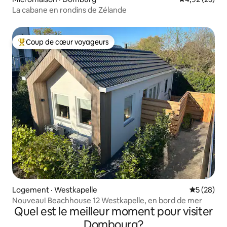
La cabane en rondins de Zélande
Coup de cœur voyageurs
Coup de cœur voyageurs parmi les plus aimés
Logement · Westkapelle
Note moye
5 (28)
Nouveau! Beachhouse 12 Westkapelle, en bord de mer
Quel est le meilleur moment pour visiter
Dombourg?