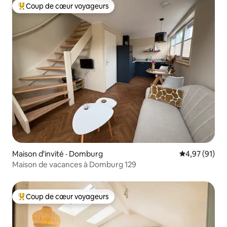
Coup de cœur voyageurs
Coup de cœur voyageurs parmi les plus aimés
Maison d'invité · Domburg
Note moyenne
4,97 (91)
Maison de vacances à Domburg 129
Coup de cœur voyageurs
Coup de cœur voyageurs parmi les plus aimés