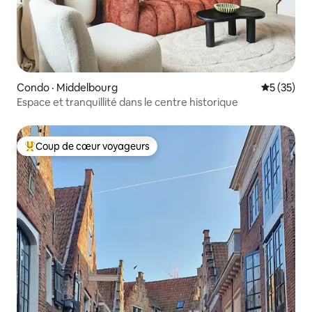
Condo · Middelbourg
Note moye
5 (35)
Espace et tranquillité dans le centre historique
Coup de cœur voyageurs
Coup de cœur voyageurs parmi les plus aimés