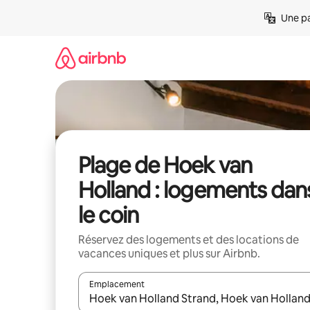
Aller
Une pa
directement
au
contenu
Plage de Hoek van
Holland : logements dan
le coin
Réservez des logements et des locations de
vacances uniques et plus sur Airbnb.
Emplacement
Quand les résultats sont affichés, parcourez-les en 