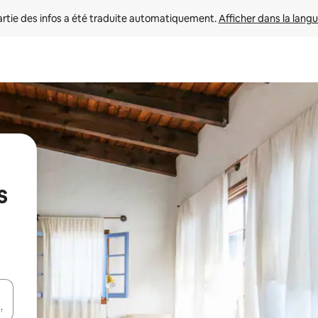
rtie des infos a été traduite automatiquement. 
Afficher dans la langu
s
utilisant les flèches vers le haut et vers le bas, ou en appuyant dessus 