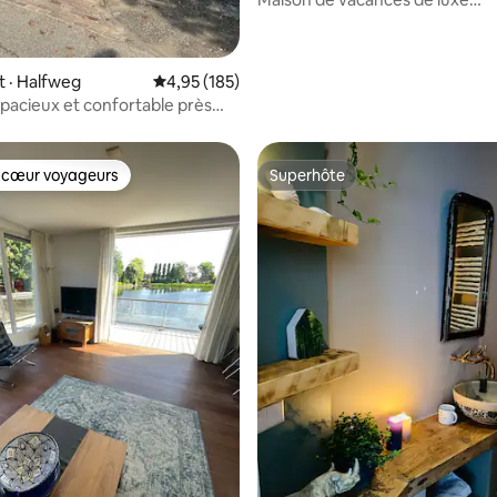
indépendante ; sauna, cheminée
 · Halfweg
Note moyenne de 4,95 sur 5, 185 commentai
4,95 (185)
pacieux et confortable près
rdam
 cœur voyageurs
Superhôte
 cœur voyageurs
Superhôte
sur 5, 141 commentaires