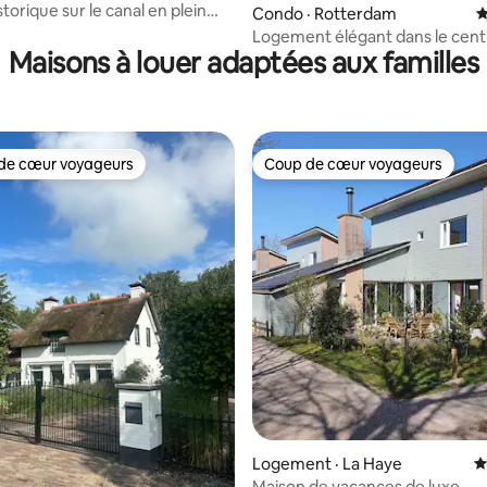
torique sur le canal en plein
Condo · Rotterdam
N
e Jordaan !
Logement élégant dans le centr
Maisons à louer adaptées aux familles
de cœur voyageurs
Coup de cœur voyageurs
cœur voyageurs parmi les plus aimés
Coup de cœur voyageurs
 sur 5, 89 commentaires
Logement · La Haye
N
Maison de vacances de luxe