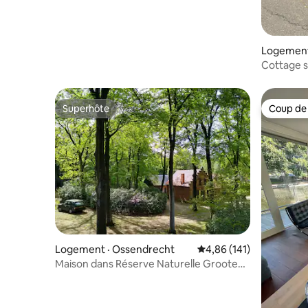
Logement
Cottage s
d'Amste
Superhôte
Coup de
Superhôte
Coup de
Logement · Ossendrecht
Note moyenne de 4,86 
4,86 (141)
Maison dans Réserve Naturelle Groote
Meer