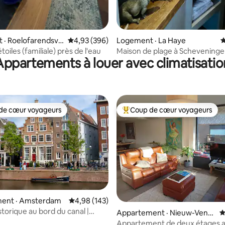
 · Roelofarendsve
Note moyenne de 4,93 sur 5, 396 commentai
4,93 (396)
Logement · La Haye
N
toiles (familiale) près de l'eau
Maison de plage à Scheveninge
Appartements à louer avec climatisatio
de cœur voyageurs
Coup de cœur voyageurs
cœur voyageurs parmi les plus aimés
Coup de cœur voyageurs parmi 
ent · Amsterdam
Note moyenne de 4,98 sur 5, 143 commentai
4,98 (143)
sur 5, 238 commentaires
storique au bord du canal |
Appartement · Nieuw-Venn
N
| 2 très grands lits
ep
Appartement de deux étages 