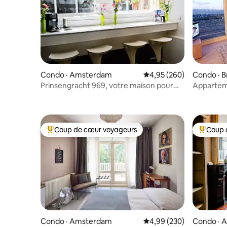
Condo · Amsterdam
Note moyenne de 4,95 
4,95 (260)
Condo · 
Prinsengracht 969, votre maison pour
Apparteme
explorer Amsterdam
mer - Em
Coup de cœur voyageurs
Coup 
Coup de cœur voyageurs parmi les plus aimés
Coup de 
Condo · Amsterdam
Note moyenne de 4,99 
4,99 (230)
Condo · 