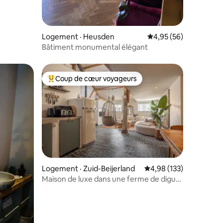
, 2 bains
res
Logement · Heusden
Note moyenne de 4,95
4,95 (56)
Bâtiment monumental élégant
Coup de cœur voyageurs
Coup de cœur voyageurs parmi les plus aimés
Logement · Zuid-Beijerland
Note moyenne de 4,98 
4,98 (133)
Maison de luxe dans une ferme de digue
avec son propre jacuzzi/sauna