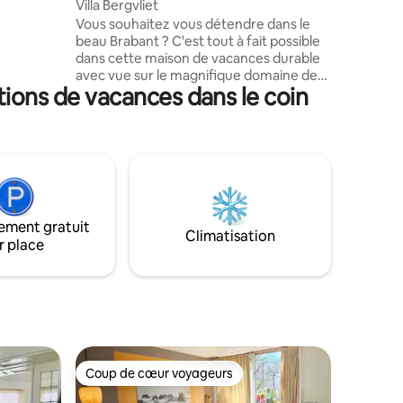
Villa Bergvliet
uble
Vous souhaitez vous détendre dans le
beau Brabant ? C'est tout à fait possible
lloire,
dans cette maison de vacances durable
t
avec vue sur le magnifique domaine de
tions de vacances dans le coin
Landgoed Bergvliet, et cela depuis votre
ain : bain
lit ! Dans cet environnement naturel,
es
vous pouvez profiter de plusieurs
 Lits
itinéraires cyclables et pédestres. Ou
clus. Pas
optez pour une journée de détente au
luxueux SpaOne, qui se trouve au coin de
la rue. Vous souhaitez combiner cela
avec une journée dans un centre animé ?
ement gratuit
La belle ville de Breda peut vous offrir
Climatisation
r place
cela à portée de main. Venez, profitez et
sentez-vous chez vous !
Coup de cœur voyageurs
les plus aimés
Coup de cœur voyageurs