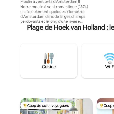
Moulin à vent près d'Amsterdam !!
supermarc
Notre moulin à vent romantique (1874)
boucherie 
est à seulement quelques kilomètres
seulement
d'Amsterdam dans de larges champs
de Scheveningen. Tou
verdoyants et le long d'une rivière
récemmen
Plage de Hoek van Holland : l
sinueuse : « Gein ». Accès facile à
autant de 
Amsterdam en voiture, en train ou à
vélo. Vous avez tout le moulin à vent
pour vous. Trois étages, 3 chambres avec
lits doubles : il peut facilement accueillir 6
personnes, une cuisine, un salon, 2
toilettes et une salle de bain avec
baignoire/douche. Vélos disponibles +
kayak. Laissez juste un peu d'argent
Cuisine
Wi-F
supplémentaire si vous les avez utilisés.
Pas besoin de réserver à l'avance. Super
eau de baignade et petit débarcadère
juste devant.
Coup de cœur voyageurs
Coup 
Coup de cœur voyageurs parmi les plus aimés
Coup de 