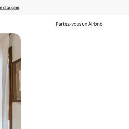
e d'origine
Partez-vous un Airbnb
et en les faisant glisser.