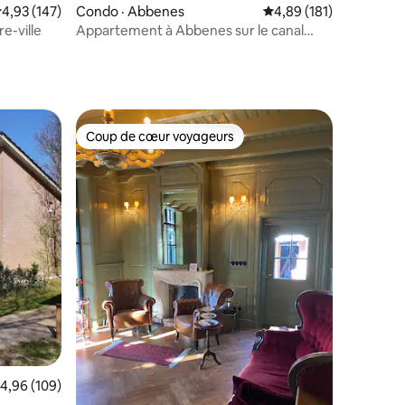
ote moyenne de 4,93 sur 5, 147 commentaires
4,93 (147)
Condo · Abbenes
Note moyenne de 4,89
4,89 (181)
e-ville
Appartement à Abbenes sur le canal
périphérique
Coup de cœur voyageurs
Coup de cœur voyageurs
ote moyenne de 4,96 sur 5, 109 commentaires
4,96 (109)