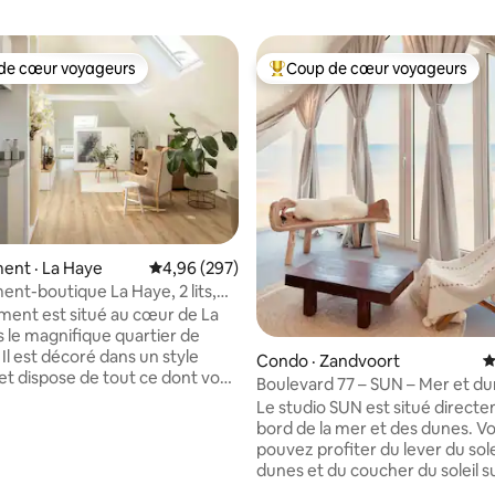
de cœur voyageurs
Coup de cœur voyageurs
cœur voyageurs parmi les plus aimés
Coup de cœur voyageurs parmi 
ent · La Haye
Note moyenne de 4,96 sur 5, 297 commentai
4,96 (297)
nt-boutique La Haye, 2 lits,
e bain
ment est situé au cœur de La
 le magnifique quartier de
. Il est décoré dans un style
Condo · Zandvoort
N
et dispose de tout ce dont vous
Boulevard 77 – SUN – Mer et du
n pour un séjour agréable. Il
Stationnement gratuit
Le studio SUN est situé direct
 deux salles de bains et de
bord de la mer et des dunes. V
bres, ainsi que d'un salon et
pouvez profiter du lever du solei
sine. L'appartement est à
dunes et du coucher du soleil s
sur 5, 559 commentaires
de marche du centre-ville, d'un
depuis votre studio. Coin salon 