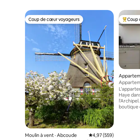
Coup de cœur voyageurs
Coup 
Coup de cœur voyageurs
Coup de 
Appartem
Apparteme
2 salles d
L'apparte
Haye dans
l'Archipel
boutique 
avez besoi
dispose de
deux cham
d'une cui
Moulin à vent · Abcoude
Note moyenne de 4,97 
4,97 (559)
distance 