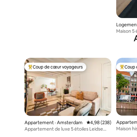
Logement
en
Maison 5 é
Coup de cœur voyageurs
Coup 
Coup de cœur voyageurs parmi les plus aimés
Coup de 
Appartem
Appartement · Amsterdam
Note moyenne de 4,98 
4,98 (238)
Maison hi
Appartement de luxe 5 étoiles Leidse
17e siècle 
Square