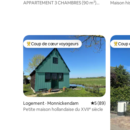
APPARTEMENT 3 CHAMBRES (90 m²)
Maison his
avec vue sur le canal près du Vondelpark
cœur de D
Coup de cœur voyageurs
Coup 
Coup de cœur voyageurs parmi les plus aimés
Coup de 
Logement · Monnickendam
Note moyenne de 5
5 (89)
Petite maison hollandaise du XVIIᵉ siècle