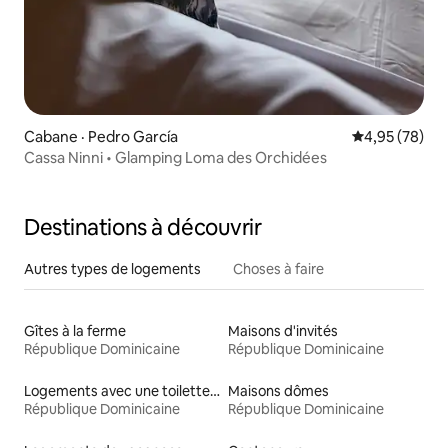
Cabane · Pedro García
Note moyenne
4,95 (78)
Cassa Ninni • Glamping Loma des Orchidées
Destinations à découvrir
Autres types de logements
Choses à faire
Gîtes à la ferme
Maisons d'invités
République Dominicaine
République Dominicaine
Logements avec une toilette à une hauteur accessible
Maisons dômes
République Dominicaine
République Dominicaine