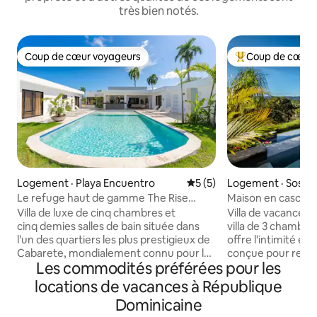
très bien notés.
Coup de cœur voyageurs
Coup de cœur 
Coup de cœur voyageurs
Coup de cœur voy
Logement · Playa Encuentro
Note moyenne de 5 sur 5,
5 (5)
Logement · Sosúa
Le refuge haut de gamme The Rise
Maison en cascad
Estate
Villa de luxe de cinq chambres et
Villa de vacances d
cinq demies salles de bain située dans
villa de 3 chambres
l’un des quartiers les plus prestigieux de
offre l'intimité et
Cabarete, mondialement connu pour la
conçue pour recevo
Les commodités préférées pour les
planche à cerf-volant et la planche à
chaque pièce. Table
voile. Située à quelques minutes
24h/24. Profitez 
locations de vacances à République
seulement de la plage d'Encuentro,
depuis la piscine 
Dominicaine
cette résidence élégante offre de
jacuzzi. Pour une expérience incroyable,