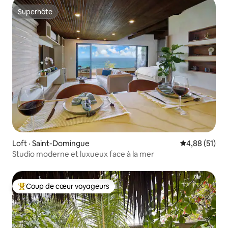
Superhôte
Superhôte
Loft · Saint-Domingue
Note moyenne
4,88 (51)
Studio moderne et luxueux face à la mer
Coup de cœur voyageurs
Coup de cœur voyageurs parmi les plus aimés