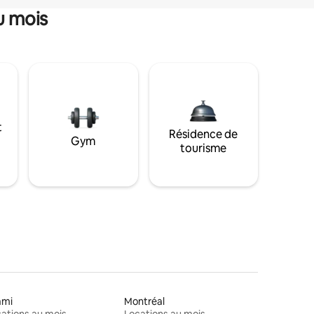
u mois
t
Résidence de
Gym
tourisme
ami
Montréal
ations au mois
Locations au mois