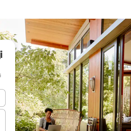
i
i
.
utilisant les flèches vers le haut et vers le bas, ou en appuyant dessus 