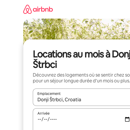
Aller
directement
au
contenu
Locations au mois à Donj
Štrbci
Découvrez des logements où se sentir chez so
pour un séjour longue durée d’un mois ou plus
Emplacement
Quand les résultats sont affichés, parcourez-les en 
Arrivée