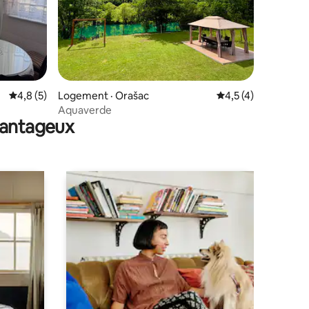
res
Note moyenne de 4,8 sur 5, 5 commentaires
4,8 (5)
Logement · Orašac
Note moyenne de 4
4,5 (4)
Aquaverde
avantageux