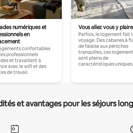
des numériques et
Vous allez vous y plaire
essionnels en
Parfois, le logement fait 
voyage. Des cabanes à fl
acement
de falaise aux péniches
logements confortables
tranquilles, ces logemen
les professionnels
sont pleins de
es et travaillant à
caractéristiques uniques
nce avec le wifi et des
es de travail.
és et avantages pour les séjours lon