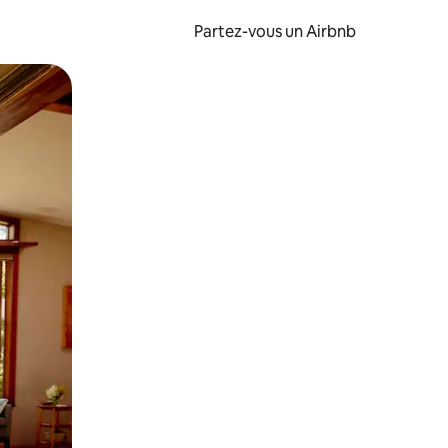
Partez-vous un Airbnb
et en les faisant glisser.