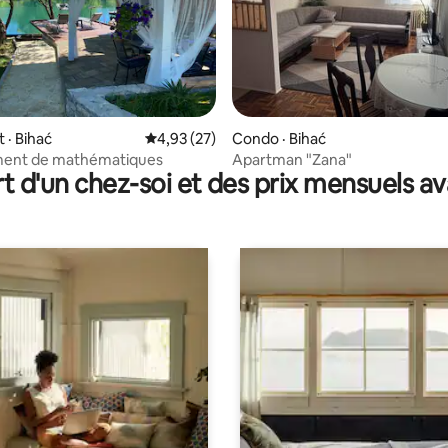
sur 5, 179 commentaires
· Bihać
Note moyenne de 4,93 sur 5, 27 commentai
4,93 (27)
Condo · Bihać
ent de mathématiques
Apartman "Zana"
t d'un chez-soi et des prix mensuels 