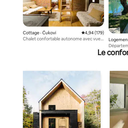
Cottage · Ćukovi
Note moyenne de 4,94 
4,94 (179)
Chalet confortable autonome avec vue
Logement 
sur la montagne près du parc national
Départem
Una
Le confor