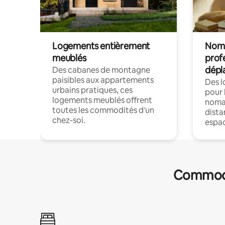
Logements entièrement
Noma
meublés
prof
dépl
Des cabanes de montagne
paisibles aux appartements
Des 
urbains pratiques, ces
pour 
logements meublés offrent
nomad
toutes les commodités d'un
dista
chez-soi.
espac
Commodit