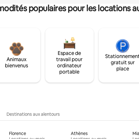
dités populaires pour les locations a
Espace de
Stationnemen
Animaux
travail pour
gratuit sur
bienvenus
ordinateur
place
portable
Destinations aux alentours
Florence
Athènes
Mi
Locations au mois
Locations au mois
Loc