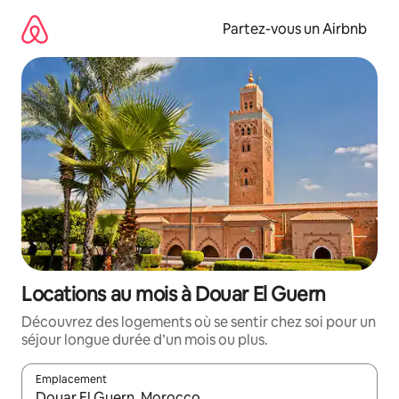
Aller
directement
Partez-vous un Airbnb
au
contenu
Locations au mois à Douar El Guern
Découvrez des logements où se sentir chez soi pour un
séjour longue durée d’un mois ou plus.
Emplacement
Quand les résultats sont affichés, parcourez-les en utilisant les 