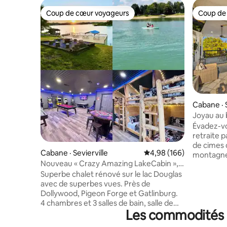
Coup de cœur voyageurs
Coup de
Coup de cœur voyageurs
Coup de
Cabane · S
Joyau au b
montagne 
Évadez-vo
retraite p
de cimes d
Cabane · Sevierville
Note moyenne de 4,98 
4,98 (166)
montagne,
Nouveau « Crazy Amazing LakeCabin »,
montagne 
lits King
Superbe chalet rénové sur le lac Douglas
couvertes
avec de superbes vues. Près de
du matin 
Dollywood, Pigeon Forge et Gatlinburg.
partir du 
4 chambres et 3 salles de bain, salle de
hamacs au
Les commodités p
cinéma et salle de jeux avec machines
vous autou
d'arcade, table de billard. Téléviseurs
Après une 