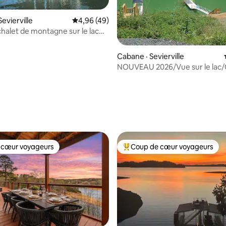
 sur 5, 19 commentaires
evierville
Note moyenne de 4,96 sur 5, 49 commentai
4,96 (49)
halet de montagne sur le lac
ne intérieure et arcade!
Cabane · Sevierville
NOUVEAU 2026/Vue sur le lac/
privé/Salle de jeux/Spa
 cœur voyageurs
Coup de cœur voyageurs
 cœur voyageurs
Coup de cœur voyageurs parmi 