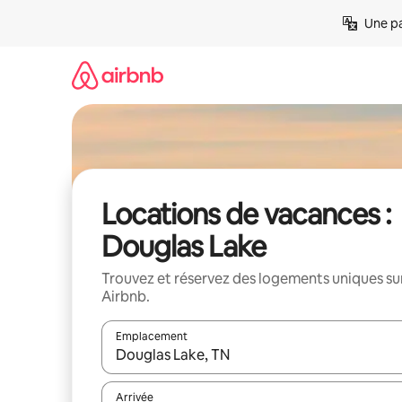
Aller
Une pa
directement
au
contenu
Locations de vacances :
Douglas Lake
Trouvez et réservez des logements uniques su
Airbnb.
Emplacement
Quand les résultats sont affichés, parcourez-les en 
Arrivée