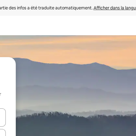
rtie des infos a été traduite automatiquement. 
Afficher dans la langu
r
utilisant les flèches vers le haut et vers le bas, ou en appuyant dessus 