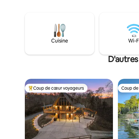
intelligents. WI-FI HAUT DÉBIT/ idéal
détendez-
pour les appels ZOOM Bateau, ski
vous à l'i
nautique et tube à partir de votre quai
moderne e
couvert. Chargeur de VE de niveau 2 de
n'est qu'
40 A sur place Route pavée FACILE
de Pigeon
D'ACCÈS menant au chalet pour les
parc nati
voitures à 2 roues motrices, les motos et
Mountain
Cuisine
Wi-F
les VTT Animaux autorisés. Le voyageur
doit payer des frais pour animaux de
165 $ plus les taxes et frais Airbnb
D'autres
(maximum 2 animaux, pas plus de 35 lb
par animal)
Coup de cœur voyageurs
Coup de
Coup de cœur voyageurs parmi les plus aimés
Coup de