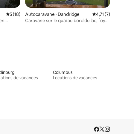
res
Note moyenne de 5 sur 5, 18 commentaires
5 (18)
Autocaravane · Dandridge
Note moyenne de 4,
4,71 (7)
 en
Caravane sur le quai au bord du lac, foyer
extérieur, tyrolienne, kayaks
linburg
Columbus
ations de vacances
Locations de vacances