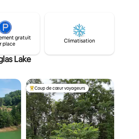
l'hiver et du début du printemps
ancez
(généralement d'octobre à avril). Les
nge
voyageurs peuvent toujours se rendre
et de
au rivage à pied. La sécheresse peut
affecter les niveaux, car il s'agit d'un
hange.
système de barrage.
ement gratuit
Climatisation
r place
glas Lake
Coup de cœur voyageurs
les plus aimés
Coup de cœur voyageurs parmi les plus aimés