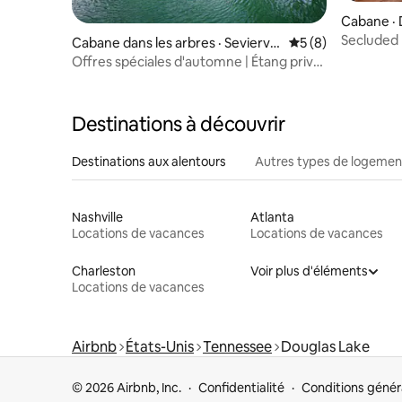
Cabane ·
Secluded 
Cabane dans les arbres · Seviervill
Note moyenne de 
5 (8)
View| Ga
e
Offres spéciales d'automne | Étang privé
| Jacuzzi | Sauna
Destinations à découvrir
Destinations aux alentours
Autres types de logemen
Nashville
Atlanta
Locations de vacances
Locations de vacances
Charleston
Voir plus d'éléments
Locations de vacances
Airbnb
États-Unis
Tennessee
Douglas Lake
© 2026 Airbnb, Inc.
Confidentialité
Conditions génér