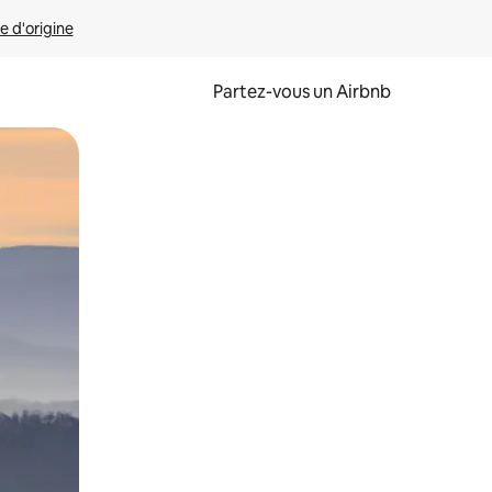
e d'origine
Partez-vous un Airbnb
et en les faisant glisser.