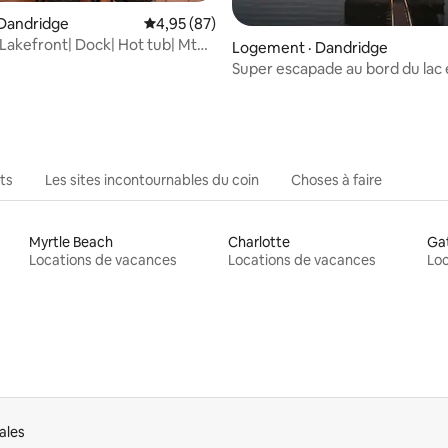
 Dandridge
Note moyenne de 4,95 sur 5, 87 commentai
4,95 (87)
Lakefront| Dock| Hot tub| Mtn
5 sur 5, 8 commentaires
Logement · Dandridge
mes
Super escapade au bord du lac
famille !
ts
Les sites incontournables du coin
Choses à faire
Myrtle Beach
Charlotte
Gat
Locations de vacances
Locations de vacances
Loc
ales