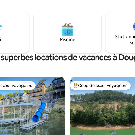
vous dans le spa ou détendez-
bateau ou votre motomarine, l
ntérieur de l'espace de vie
votre ligne et profitez du méla
t ouvert. Toute cette sérénité
parfait de détente, d'aventure 
à une promenade pittoresque
souvenirs inoubliables. C'est un lac de
 Forge, de Dollywood et du
réservoir. Le niveau des lacs c
onal des Great Smoky
Veuillez garder cela à l'esprit. En date du
Stationn
s.
30 juillet 2026, le lac est plein. :)
i
Piscine
su
 superbes locations de vacances à Dou
 cœur voyageurs
Coup de cœur voyageurs
 cœur voyageurs
Coup de cœur voyageurs parmi 