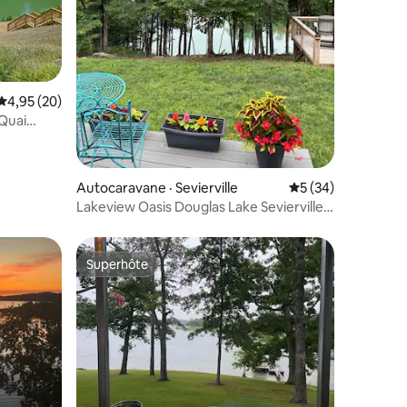
res
Note moyenne de 4,95 sur 5, 20 commentaires
4,95 (20)
Quai
Autocaravane · Sevierville
Note moyenne de 5
5 (34)
Lakeview Oasis Douglas Lake Sevierville,
PF, TN
Superhôte
les plus aimés
Superhôte