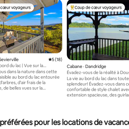
 cœur voyageurs
Coup de cœur voyageurs
 cœur voyageurs
Coup de cœur voyageurs parmi 
evierville
Note moyenne de 5 sur 5, 18 commentai
5 (18)
ord du lac | Vue sur la
Cabane · Dandridge
| Jacuzzi | Quai privé
us dans la nature dans cette
Évadez-vous de la réalité à Dou
aisible au bord du lac entourée
La vie au bord du lac dans toute
'arbres, d'air frais de la
splendeur! Évadez-vous dans c
sur 5, 166 commentaires
 de belles vues sur la
confortable de style chalet av
et de deux terrasses
extension spacieuse, des guirl
 spacieuses faites pour le café
lumineuses chaleureuses et un
ou le coucher du soleil. Nagez à
ambiance accueillante. Profite
quai, balancez-vous dans les
vue imprenable sur le lac et les
 bord du lac et rassemblez-
montagnes, du café du lever du 
référées pour les locations de vacanc
r du foyer sous les étoiles.
jusqu'aux soirées au coucher du 
journée à l'extérieur,
quelques pas de l'eau : amarrez