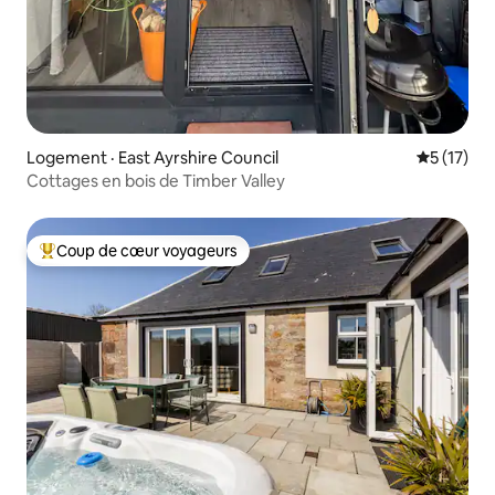
Logement · East Ayrshire Council
Note moye
5 (17)
Cottages en bois de Timber Valley
Coup de cœur voyageurs
Coup de cœur voyageurs parmi les plus aimés