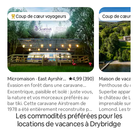
Coup de cœur voyageurs
Coup de cœur vo
Coup de cœur voyageurs parmi les plus aimés
Coup de cœur vo
Micromaison · East Ayrshire
Note moyenne de 4,99 sur 5, 3
4,99 (390)
Maison de vacances
Council
and Bute Council
Évasion en forêt dans une caravane
Penthouse du châ
Airstream
chambres vue spe
Excentrique, paisible et isolé : juste vous,
Superbe apparte
la nature et vos morceaux préférés au
le château de Lo
bar tiki. Cette caravane Airstream de
imprenable sur le
1978 a été entièrement reconstruite par
Lomond. Les trois chambres sont
Les commodités préférées pour les
vos hôtes dans une clairière privée de
attenantes avec 
1/2 acre avec un ruisseau qui la traverse,
modernes, des lits
locations de vacances à Drybridge
un bain à remous chauffé au bois, des
des draps en coto
zones de détente extérieures : bar tiki,
gamme et une vue 