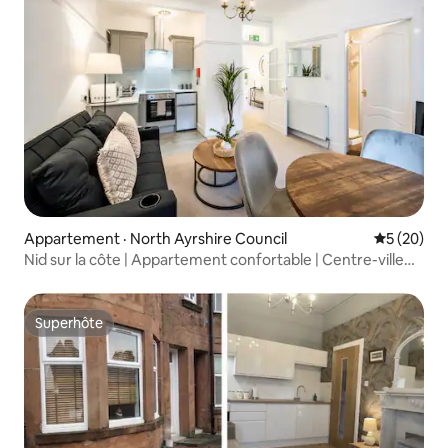
Appartement · North Ayrshire Council
Note moye
5 (20)
Nid sur la côte | Appartement confortable | Centre-ville
près de la plage
Superhôte
Superhôte