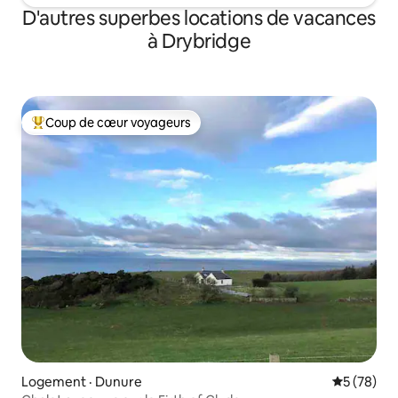
D'autres superbes locations de vacances
à Drybridge
Coup de cœur voyageurs
Coup de cœur voyageurs parmi les plus aimés
Logement · Dunure
Note moye
5 (78)