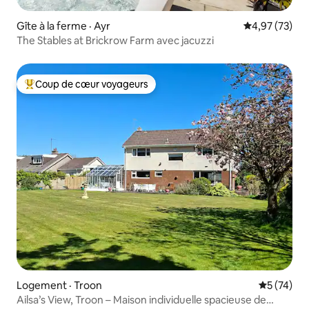
Gîte à la ferme · Ayr
Note moyenne
4,97 (73)
The Stables at Brickrow Farm avec jacuzzi
Coup de cœur voyageurs
Coup de cœur voyageurs parmi les plus aimés
Logement · Troon
Note moye
5 (74)
Ailsa’s View, Troon – Maison individuelle spacieuse de