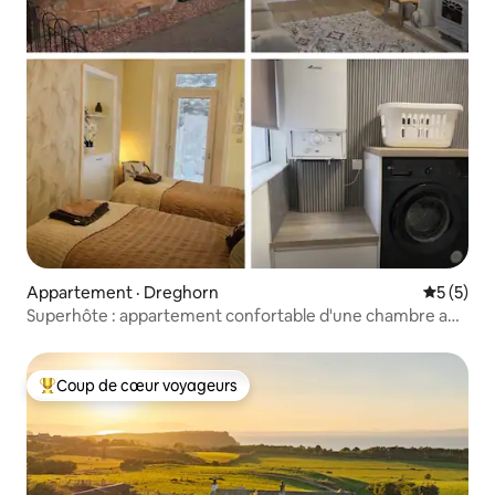
Appartement · Dreghorn
Note moy
5 (5)
Superhôte : appartement confortable d'une chambre au
rez-de-chaussée avec entrée indépendante
Coup de cœur voyageurs
Coup de cœur voyageurs parmi les plus aimés