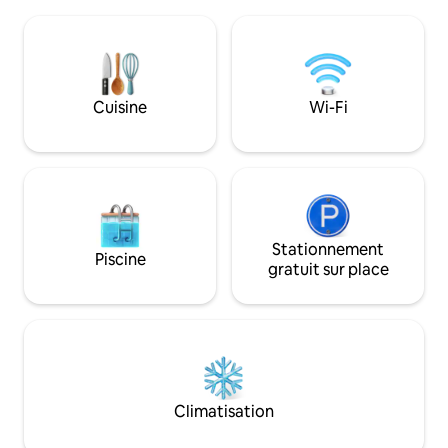
foyer avec hamacs et terrasse couverte.
et la salle à mang
Utilisation exclusive. Cette conversion
aménagés pour as
Airstream unique en son genre est
d'espace pour le
lumineuse, originale et confortable avec
sociaux. Distance jusqu'aux attractions
un poêle à bois, un lit King Size, un
locales : Plage priv
canapé-lit, une salle d'eau carrelée, une
100 m Duck Bay :
Cuisine
Wi-Fi
cuisine complète et même une
1,5 km Lomond Sho
sonnette ! Le rétro rendu parfait.
classe mondiale - 
voiture
Stationnement
Piscine
gratuit sur place
Climatisation