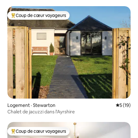
4 chambres
Coup de cœur voyageurs
Coup de cœur voyageurs parmi les plus aimés
Logement · Stewarton
Note moye
5 (19)
Chalet de jacuzzi dans l'Ayrshire
Coup de cœur voyageurs
Coup de cœur voyageurs parmi les plus aimés