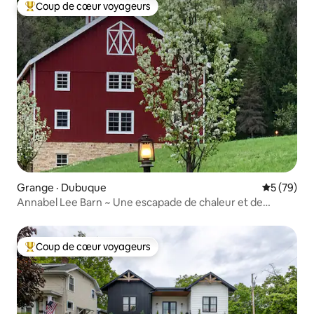
Coup de cœur voyageurs
Coup de cœur voyageurs parmi les plus aimés
Grange · Dubuque
Note moye
5 (79)
Annabel Lee Barn ~ Une escapade de chaleur et de
charme !
Coup de cœur voyageurs
Coup de cœur voyageurs parmi les plus aimés