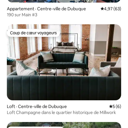
Appartement · Centre-ville de Dubuque
Note moyenne
4,97 (63)
190 sur Main #3
Coup de cœur voyageurs
Coup de cœur voyageurs
Loft · Centre-ville de Dubuque
Note moy
5 (6)
Loft Champagne dans le quartier historique de Millwork