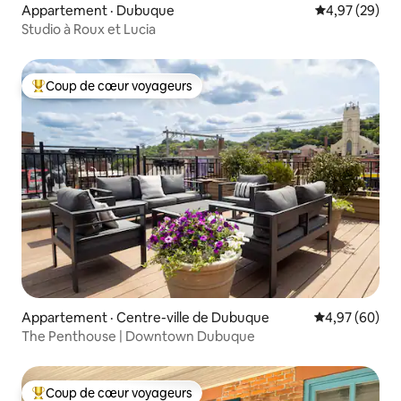
Appartement · Dubuque
Note moyenne
4,97 (29)
Studio à Roux et Lucia
Coup de cœur voyageurs
Coup de cœur voyageurs parmi les plus aimés
Appartement · Centre-ville de Dubuque
Note moyenne
4,97 (60)
The Penthouse | Downtown Dubuque
Coup de cœur voyageurs
Coup de cœur voyageurs parmi les plus aimés