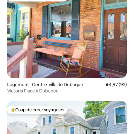
Logement · Centre-ville de Dubuque
Note moyenne
4,97 (92)
Victoria Place à Dubuque
Coup de cœur voyageurs
Coup de cœur voyageurs parmi les plus aimés