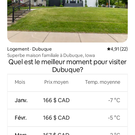
Logement · Dubuque
Note moyenne
4,91 (22)
Superbe maison familiale à Dubuque, Iowa
Quel est le meilleur moment pour visiter
Dubuque?
Mois
Prix moyen
Temp. moyenne
Janv.
166 $ CAD
-7 °C
Févr.
166 $ CAD
-5 °C