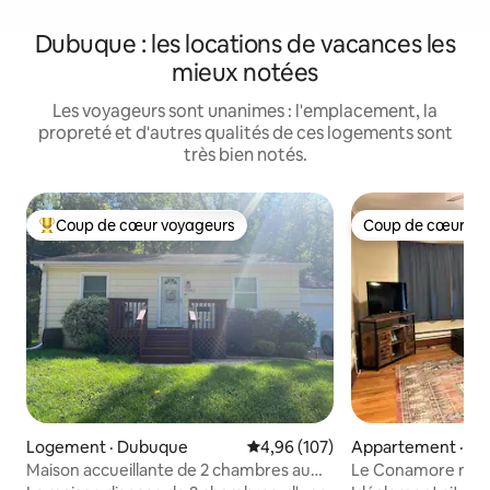
Dubuque : les locations de vacances les
mieux notées
Les voyageurs sont unanimes : l'emplacement, la
propreté et d'autres qualités de ces logements sont
très bien notés.
Coup de cœur voyageurs
Coup de cœur vo
Coup de cœur voyageurs parmi les plus aimés
Coup de cœur vo
Logement · Dubuque
Note moyenne de 4,96 sur 5, 1
4,96 (107)
Appartement · Cen
de Dubuque
Maison accueillante de 2 chambres au
Le Conamore num