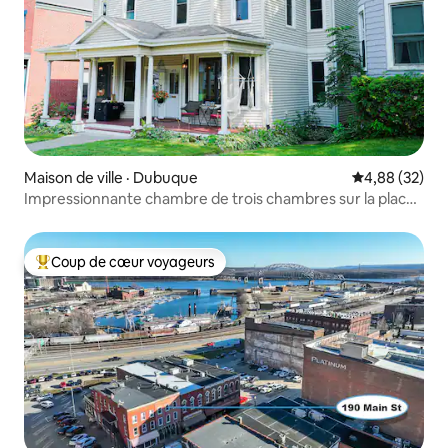
Maison de ville · Dubuque
Note moyenne
4,88 (32)
Impressionnante chambre de trois chambres sur la place
historique de Fenelon
Coup de cœur voyageurs
Coup de cœur voyageurs parmi les plus aimés