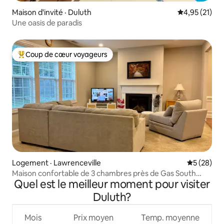
Maison d'invité · Duluth
Note moyenne
4,95 (21)
Une oasis de paradis
Coup de cœur voyageurs
Coup de cœur voyageurs parmi les plus aimés
Logement · Lawrenceville
Note moye
5 (28)
Maison confortable de 3 chambres près de Gas South
Quel est le meilleur moment pour visiter
Arena, centre commercial et I-85
Duluth?
Mois
Prix moyen
Temp. moyenne