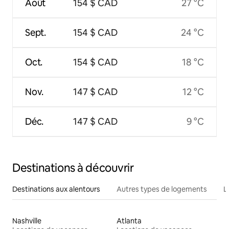
Août
154 $ CAD
27 °C
Sept.
154 $ CAD
24 °C
Oct.
154 $ CAD
18 °C
Nov.
147 $ CAD
12 °C
Déc.
147 $ CAD
9 °C
Destinations à découvrir
Destinations aux alentours
Autres types de logements
L
Nashville
Atlanta