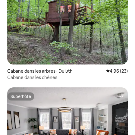
Cabane dans les arbres · Duluth
Note moyenne
4,96 (23)
Cabane dans les chênes
Superhôte
Superhôte