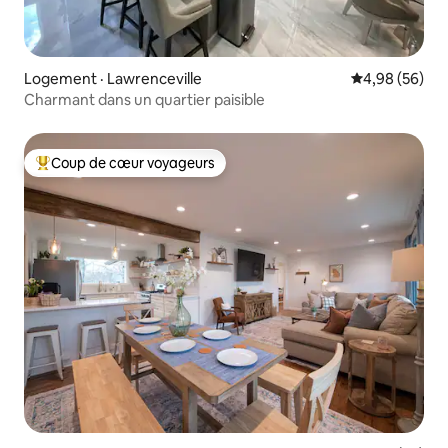
Logement · Lawrenceville
Note moyenne
4,98 (56)
Charmant dans un quartier paisible
Coup de cœur voyageurs
Coup de cœur voyageurs parmi les plus aimés