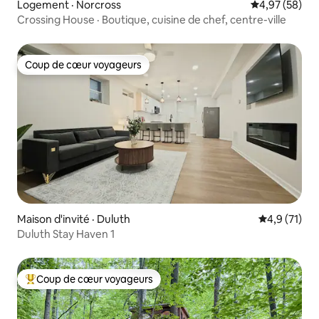
Logement · Norcross
Note moyenne
4,97 (58)
Crossing House · Boutique, cuisine de chef, centre-ville
Coup de cœur voyageurs
Coup de cœur voyageurs
Maison d'invité · Duluth
Note moyenn
4,9 (71)
Duluth Stay Haven 1
Coup de cœur voyageurs
Coup de cœur voyageurs parmi les plus aimés