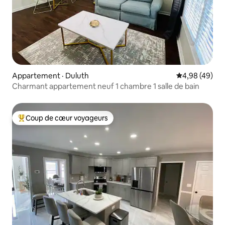
Appartement · Duluth
Note moyenne
4,98 (49)
Charmant appartement neuf 1 chambre 1 salle de bain
Coup de cœur voyageurs
Coup de cœur voyageurs parmi les plus aimés