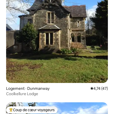
Logement · Dunmanway
Note moyenne
4,74 (47)
Coolkellure Lodge
Coup de cœur voyageurs
Coup de cœur voyageurs parmi les plus aimés