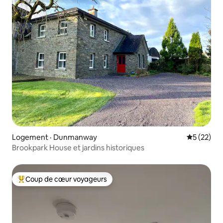
Logement · Dunmanway
Note moye
5 (22)
Brookpark House et jardins historiques
Coup de cœur voyageurs
Coup de cœur voyageurs parmi les plus aimés