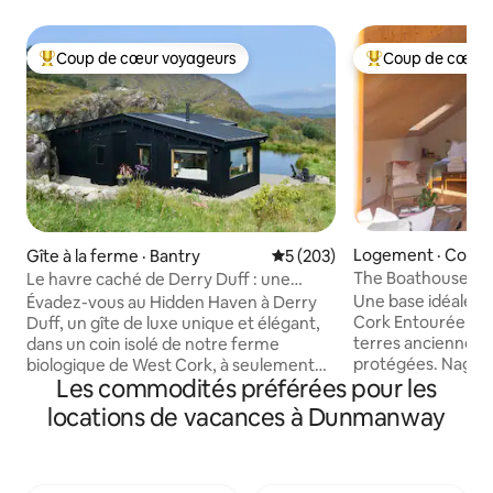
Coup de cœur voyageurs
Coup de cœur 
Coup de cœur voyageurs parmi les plus aimés
Coup de cœur voy
Logement · Count
Gîte à la ferme · Bantry
Note moyenne de 5 sur 5, 2
5 (203)
The Boathouse : i
Le havre caché de Derry Duff : une
retraite romantique
Une base idéale p
Évadez-vous au Hidden Haven à Derry
Cork Entourée d'une côte sauvage, de
Duff, un gîte de luxe unique et élégant,
terres anciennes 
dans un coin isolé de notre ferme
protégées. Nagez 
biologique de West Cork, à seulement
Les commodités préférées pour les
magnifique plage 
20 minutes de Bantry et Glengarriff.
votre porte. Magnifiquement converti à
Nous avons conçu cette boutique, une
locations de vacances à Dunmanway
l'aide de matériau
retraite écologique pour accueillir les
naturels, l'espace e
voyageurs pour profiter de la vue
ouvert, chauffé av
panoramique sur les montagnes, du
confortable. L'intér
paysage sauvage, d'un spa au bord du