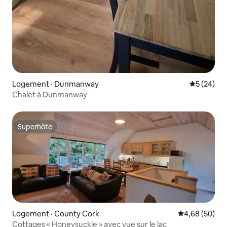
Logement · Dunmanway
Note moye
5 (24)
Chalet à Dunmanway
Superhôte
Superhôte
Logement · County Cork
Note moyenne
4,68 (50)
Cottages « Honeysuckle » avec vue sur le lac