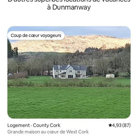
à Dunmanway
Coup de cœur voyageurs
Coup de cœur voyageurs
Logement · County Cork
Note moyenne
4,93 (87)
Grande maison au cœur de West Cork