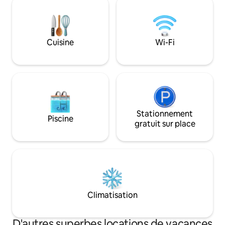
restauré ou récupé
lac, de la paix, du calme et de nos
Nous fournissons d
produits biologiques. The Hidden Haven
confiture maison,
offre une expérience de séjour à la
quelques aliments 
ferme romantique avec l'espace pour se
Cuisine
Wi-Fi
Une retraite rural
reconnecter, se détendre et se reposer
animé de West Co
entouré par le rythme tranquille de la
nature.
Stationnement
Piscine
gratuit sur place
Climatisation
D'autres superbes locations de vacances