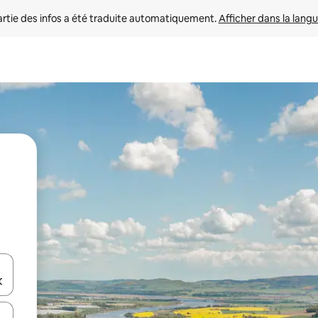
rtie des infos a été traduite automatiquement. 
Afficher dans la langu
utilisant les flèches vers le haut et vers le bas, ou en appuyant dessus 