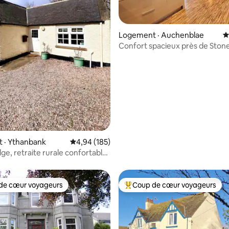
Logement · Auchenblae
N
Confort spacieux près de Ston
Drumtochty
sur 5, 283 commentaires
 · Ythanbank
Note moyenne de 4,94 sur 5, 185 commentai
4,94 (185)
ge, retraite rurale confortable
 à la piscine
de cœur voyageurs
Coup de cœur voyageurs
cœur voyageurs parmi les plus aimés
Coup de cœur voyageurs parmi 