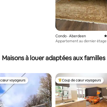
t débit
Condo · Aberdeen
N
Appartement au dernier étage
chambres et 2 salles de bain au
ville
Maisons à louer adaptées aux familles
 cœur voyageurs
Coup de cœur voyageurs
 cœur voyageurs
Coup de cœur voyageurs parmi 