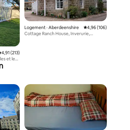
Logement · Aberdeenshire
Note moyenne de 4,96 
4,96 (106)
Cottage Ranch House, Inverurie,
res
Aberdeenshire
Note moyenne de 4,91 sur 5, 213 commentaires
4,91 (213)
es et les
n