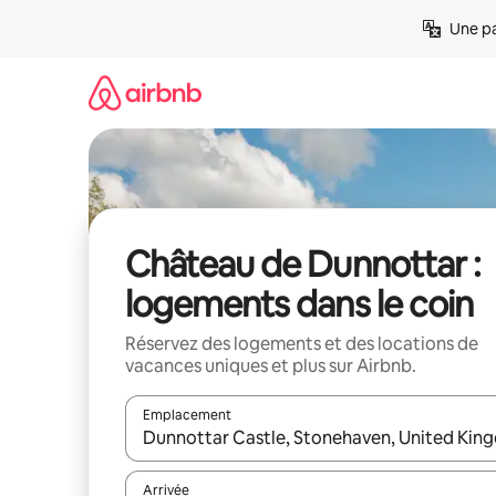
Aller
Une pa
directement
au
contenu
Château de Dunnottar :
logements dans le coin
Réservez des logements et des locations de
vacances uniques et plus sur Airbnb.
Emplacement
Quand les résultats sont affichés, parcourez-les en 
Arrivée