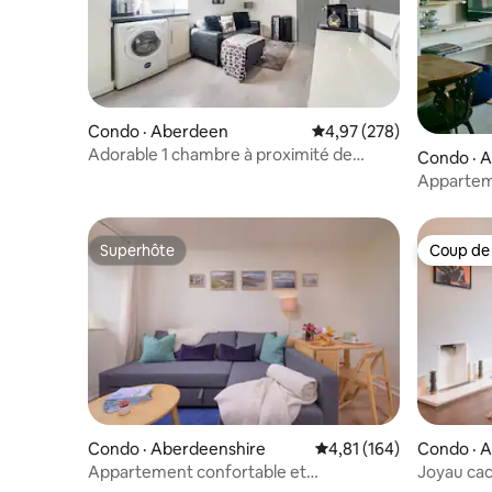
Condo · Aberdeen
Note moyenne de 4,97 
4,97 (278)
Adorable 1 chambre à proximité de
Condo · 
l'hôpital ARI d'Aberdeen
Appartem
chambres 
Superhôte
Coup de
Superhôte
Coup de
Condo · Aberdeenshire
Note moyenne de 4,81 
4,81 (164)
Condo · 
Appartement confortable et
Joyau cach