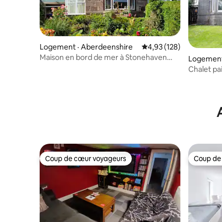
Logement · Aberdeenshire
Note moyenne de 4,93 
4,93 (128)
Maison en bord de mer à Stonehaven
Logement
près du centre-ville et du port
Chalet pa
Coup de cœur voyageurs
Coup de
Coup de cœur voyageurs
Coup de