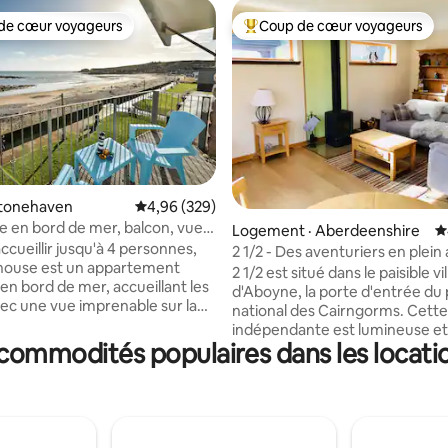
de cœur voyageurs
Coup de cœur voyageurs
cœur voyageurs parmi les plus aimés
Coup de cœur voyageurs parmi 
Stonehaven
Note moyenne de 4,96 sur 5, 329 commentai
4,96 (329)
 en bord de mer, balcon, vue
sur 5, 115 commentaires
Logement · Aberdeenshire
N
r, chiens acceptés
cueillir jusqu'à 4 personnes,
2 1/2 - Des aventuriers en plein 
house est un appartement
invités de mariage
2 1/2 est situé dans le paisible vi
n bord de mer, accueillant les
d'Aboyne, la porte d'entrée du
vec une vue imprenable sur la
national des Cairngorms. Cett
tez d'un balcon privé, de
indépendante est lumineuse et
voûtés avec poutres
commodités populaires dans les locati
accueillante, dispose d'un séjou
s et d'un mur de verre
d'un feu de bois, d'un espace de
ur la plage. Chambres doubles
d'une connexion Wi-Fi gratuite.
meaux, salle de bain et salon/salle
Randonnée en colline, baignad
cuisine ouverte. Place de
ou VTT directement depuis la p
ent privée à l'arrière.
Nous proposons une station de