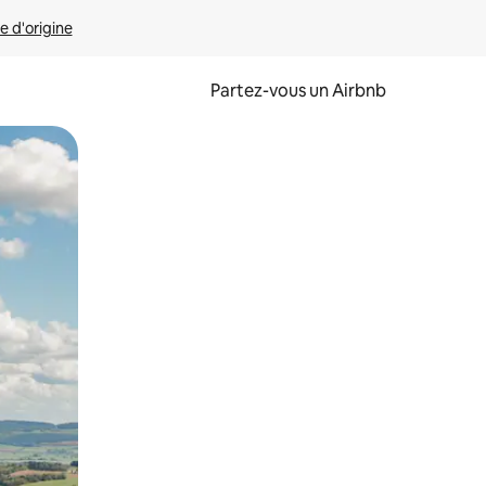
e d'origine
Partez-vous un Airbnb
et en les faisant glisser.