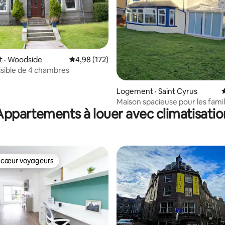
sur 5, 128 commentaires
 · Woodside
Note moyenne de 4,98 sur 5, 172 commentai
4,98 (172)
isible de 4 chambres
Logement · Saint Cyrus
Maison spacieuse pour les famill
Appartements à louer avec climatisatio
chiens avec vue sur la mer
 cœur voyageurs
 cœur voyageurs