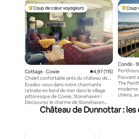
Coup de cœur voyageurs
Coup 
Coup de cœur voyageurs parmi les plus aimés
Coup de 
Condo · 
Penthouse
Cottage · Cowie
Note moyenne de 4,97 
4,97 (115)
sur la me
Pouvant ac
Chalet confortable près du château de
The Pent
Dunnottar – Les chiens sont les
Évadez-vous dans notre charmante
moderne e
bienvenus
retraite en bord de mer dans le village
chiens, a
pittoresque de Cowie, Stonehaven !
mer. Profi
Découvrez le charme de Stonehaven
plafonds 
Château de Dunnottar : les 
avec son château historique de
apparente
Dunnottar, son port animé et ses
donnant s
délicieuses options de restauration
et lits ju
locale. Que vous soyez ici pour des
à manger 
vacances en famille, une aventure en
stationnem
groupe ou une retraite paisible en bord