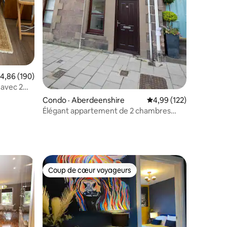
ote moyenne de 4,86 sur 5, 190 commentaires
4,86 (190)
 avec 2
 centre-
Condo · Aberdeenshire
Note moyenne de 4,99 
4,99 (122)
Élégant appartement de 2 chambres
avec vue sur la mer à Stonehaven
Coup de cœur voyageurs
les plus aimés
Coup de cœur voyageurs