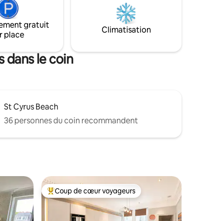
dans la rue disponibles. Propriété
sé pour vos
parfaite pour les couples et les familles.
nos
Nous sommes situés au premier étage.
ement gratuit
 riche
Climatisation
r place
i que vous
evenez et
 dans le coin
St Cyrus Beach
36 personnes du coin recommandent
Coup de cœur voyageurs
Coup de cœur voyageurs parmi les plus aimés