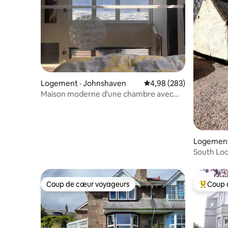
Logement · Johnshaven
Note moyenne de 4,98 
4,98 (283)
Maison moderne d'une chambre avec
vue sur la mer
Logement
South Lod
avec accès
Coup de cœur voyageurs
Coup 
Coup de cœur voyageurs
Coup de 