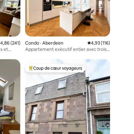
res
ote moyenne de 4,86 sur 5, 241 commentaires
4,86 (241)
Condo · Aberdeen
Note moyenne de 4,93
4,93 (116)
x et
Appartement exécutif entier avec trois
lits
Coup de cœur voyageurs
les plus aimés
Coup de cœur voyageurs parmi les plus aimés
res