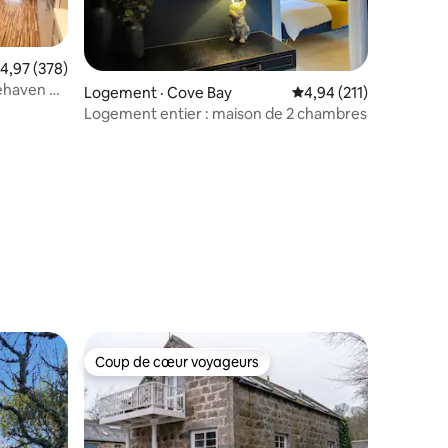
ote moyenne de 4,97 sur 5, 378 commentaires
4,97 (378)
ehaven et
Logement · Cove Bay
Note moyenne de 4,94
4,94 (211)
Logement entier : maison de 2 chambres
res
Coup de cœur voyageurs
les plus aimés
Coup de cœur voyageurs