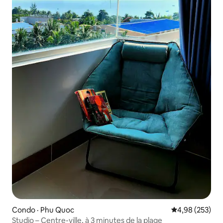
Condo · Phu Quoc
Note moyenne 
4,98 (253)
Studio – Centre-ville, à 3 minutes de la plage