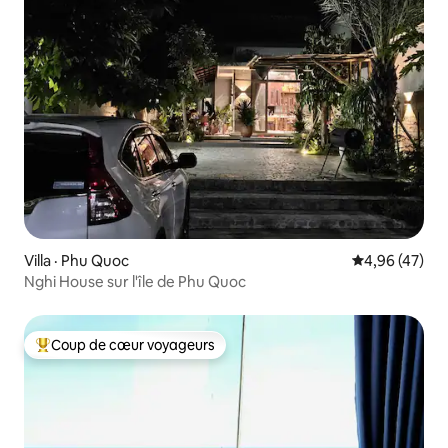
Villa · Phu Quoc
Note moyenne
4,96 (47)
Nghi House sur l'île de Phu Quoc
Coup de cœur voyageurs
Coup de cœur voyageurs parmi les plus aimés