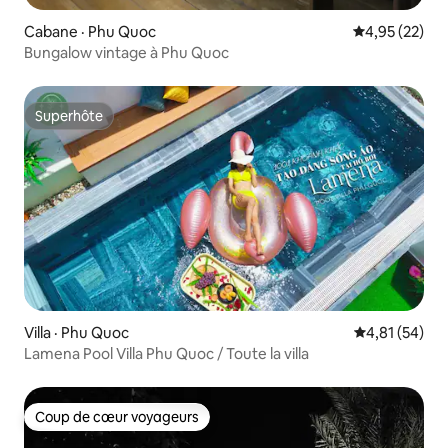
Cabane · Phu Quoc
Note moyenne
4,95 (22)
Bungalow vintage à Phu Quoc
Superhôte
Superhôte
Villa · Phu Quoc
Note moyenne
4,81 (54)
Lamena Pool Villa Phu Quoc / Toute la villa
Coup de cœur voyageurs
Coup de cœur voyageurs