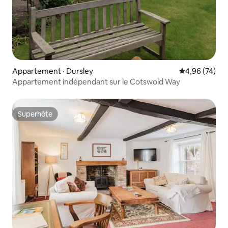
Appartement · Dursley
Note moyenne
4,96 (74)
Appartement indépendant sur le Cotswold Way
Superhôte
Superhôte