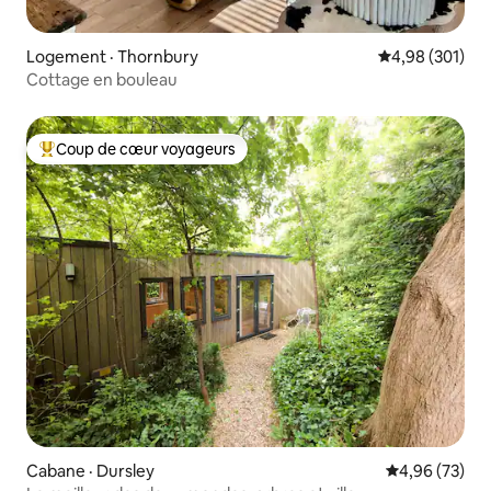
Logement · Thornbury
Note moyenne 
4,98 (301)
Cottage en bouleau
Coup de cœur voyageurs
Coup de cœur voyageurs parmi les plus aimés
Cabane · Dursley
Note moyenne
4,96 (73)