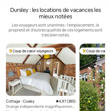
Dursley : les locations de vacances les
mieux notées
Les voyageurs sont unanimes : l'emplacement, la
propreté et d'autres qualités de ces logements sont
très bien notés.
Coup de cœur voyageurs
Coup de cœur 
Coup de cœur voyageurs parmi les plus aimés
Coup de cœur voy
Cottage · Coaley
Note moyenne de 4,97 sur 5, 3
4,97 (385)
Grange indépendante magnifiquement