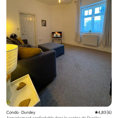
Condo · Dursley
Note moyenn
4,83 (6)
Appartement confortable dans le centre de Dursley