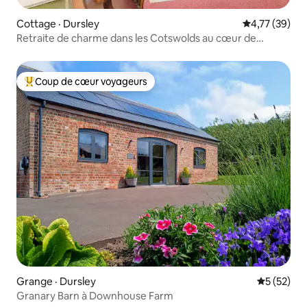
Cottage · Dursley
Note moyenne
4,77 (39)
Retraite de charme dans les Cotswolds au cœur de
Dursley
Coup de cœur voyageurs
Coup de cœur voyageurs parmi les plus aimés
Grange · Dursley
Note moye
5 (52)
Granary Barn à Downhouse Farm