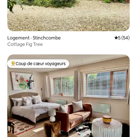
Logement · Stinchcombe
Note moye
5 (54)
Cottage Fig Tree
Coup de cœur voyageurs
Coup de cœur voyageurs parmi les plus aimés