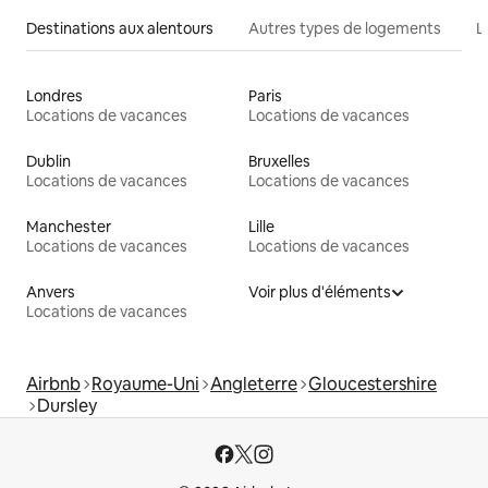
Destinations aux alentours
Autres types de logements
L
Londres
Paris
Locations de vacances
Locations de vacances
Dublin
Bruxelles
Locations de vacances
Locations de vacances
Manchester
Lille
Locations de vacances
Locations de vacances
Anvers
Voir plus d'éléments
Locations de vacances
Airbnb
Royaume-Uni
Angleterre
Gloucestershire
Dursley