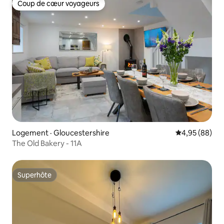
Coup de cœur voyageurs
Coup de cœur voyageurs
Logement · Gloucestershire
Note moyenne
4,95 (88)
The Old Bakery - 11A
Superhôte
Superhôte