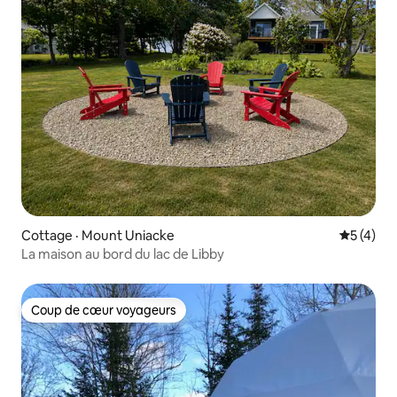
Cottage · Mount Uniacke
Note moy
5 (4)
La maison au bord du lac de Libby
Coup de cœur voyageurs
Coup de cœur voyageurs