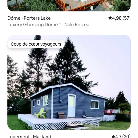
Dôme · Porters Lake
Note moyenne
4,98 (57)
Luxury Glamping Dome 1 - Nalu Retreat
Coup de cœur voyageurs
Coup de cœur voyageurs
Logement · Maitland
Note moyenn
4,7 (20)