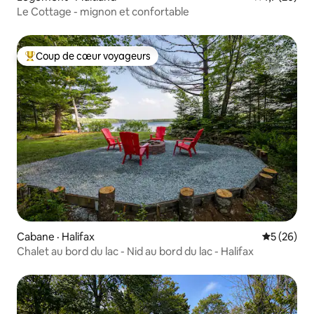
Le Cottage - mignon et confortable
Coup de cœur voyageurs
Coup de cœur voyageurs parmi les plus aimés
Cabane · Halifax
Note moye
5 (26)
Chalet au bord du lac - Nid au bord du lac - Halifax