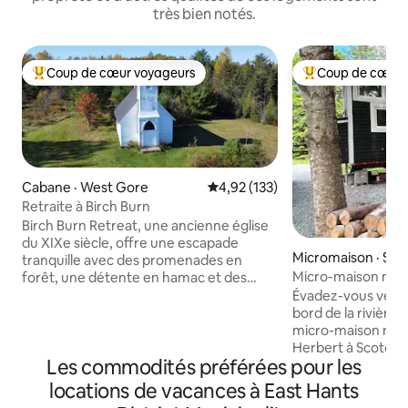
très bien notés.
Coup de cœur voyageurs
Coup de cœur 
Coup de cœur voyageurs parmi les plus aimés
Coup de cœur voy
Cabane · West Gore
Note moyenne de 4,92 sur 5, 1
4,92 (133)
Retraite à Birch Burn
Birch Burn Retreat, une ancienne église
du XIXe siècle, offre une escapade
Micromaison · Scot
tranquille avec des promenades en
Micro-maison mod
forêt, une détente en hamac et des
flanc de colline (
nuits de foyer. Il dispose de l'électricité,
Évadez-vous vers 
d'une pompe à chaleur, du wifi et d'une
bord de la rivière
cuisine simple avec un mini-
micro-maison niché
réfrigérateur. Les hébergements
Herbert à Scotch V
Les commodités préférées pour les
comprennent des lits doubles/queen
Nouvelle-Écosse. 
pour quatre adultes ou une grande
de la tranquillité e
locations de vacances à East Hants
famille avec des lits de camp. Les
accueillir 4 personn