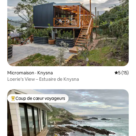
Micromaison · Knysna
Note moye
5 (15)
Loerie's View – Estuaire de Knysna
Coup de cœur voyageurs
Coup de cœur voyageurs parmi les plus aimés