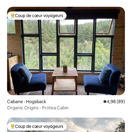
Coup de cœur voyageurs
Coup de cœur voyageurs parmi les plus aimés
Cabane · Hogsback
Note moyenne
4,98 (89)
Organic Origins - Protea Cabin
Coup de cœur voyageurs
Coup de cœur voyageurs parmi les plus aimés