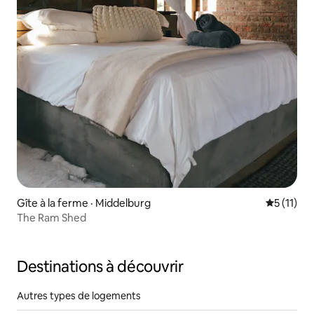
Gîte à la ferme · Middelburg
Note moye
5 (11)
The Ram Shed
Destinations à découvrir
Autres types de logements