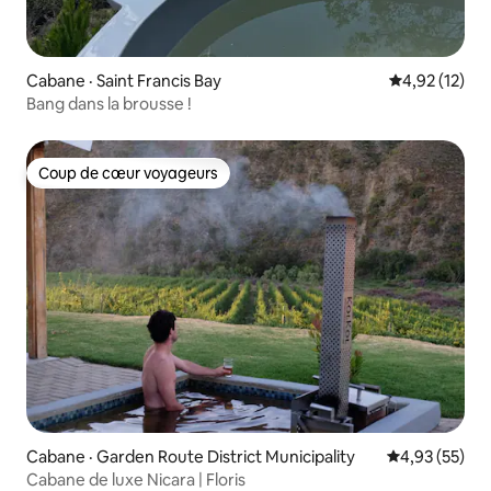
Cabane · Saint Francis Bay
Note moyenne
4,92 (12)
Bang dans la brousse !
Coup de cœur voyageurs
Coup de cœur voyageurs
Cabane · Garden Route District Municipality
Note moyenne
4,93 (55)
Cabane de luxe Nicara | Floris