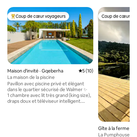
Coup de cœur voyageurs
Coup de cœur vo
Coup de cœur voyageurs parmi les plus aimés
Coup de cœur vo
Maison d'invité · Gqeberha
Note moyenne de 5 sur 5, 
5 (10)
La maison de la piscine
Pavillon avec piscine privé et élégant
dans le quartier sécurisé de Walmer ✨
1 chambre avec lit très grand (king size),
draps doux et téléviseur intelligent.
Entièrement équipé avec un micro-
ondes et une friteuse à air chaud pour
faciliter l'autocuisson. Profitez d'un
accès à une piscine et à un terrain de
Gîte à la ferme · A
tennis. À proximité de Super Spar, de
La Pumphouse à L
Seattle Coffee et des meilleurs