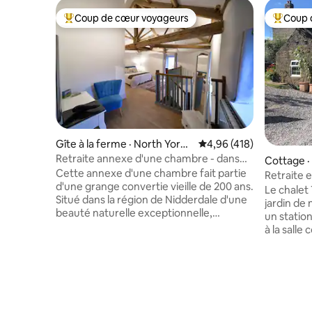
Coup de cœur voyageurs
Coup 
Coup de cœur voyageurs parmi les plus aimés
Coup de 
Gîte à la ferme · North Yorks
Note moyenne de 4,96 
4,96 (418)
hire
Retraite annexe d'une chambre - dans
Cottage ·
une ferme en activité
Cette annexe d'une chambre fait partie
Retraite 
d'une grange convertie vieille de 200 ans.
l'abbaye 
Le chalet
Situé dans la région de Nidderdale d'une
jardin de 
beauté naturelle exceptionnelle,
un statio
l'hébergement dispose de son propre
à la sall
accès privé et d'un jardin avec coin salon.
conforta
À l'intérieur, l'annexe peut accueillir
salon ouve
2 personnes et un chien amical.
grand con
Malheureusement, nous ne pouvons pas
deux pers
accepter les labradors en raison de la
bien équi
perte de leur pelage (veuillez vous
escamotab