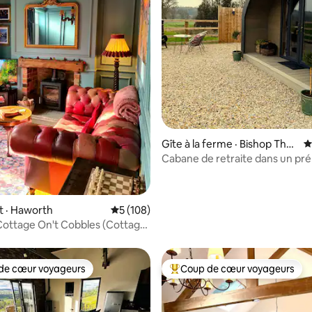
 sur 5, 59 commentaires
Gîte à la ferme · Bishop Thor
N
nton
Cabane de retraite dans un pré
 · Haworth
Note moyenne de 5 sur 5, 108 commentai
5 (108)
ottage On't Cobbles (Cottage
vés)
de cœur voyageurs
Coup de cœur voyageurs
cœur voyageurs parmi les plus aimés
Coup de cœur voyageurs parmi 