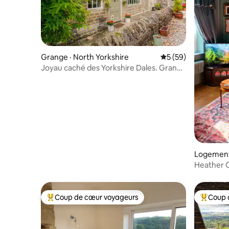
Grange · North Yorkshire
Note moyenne de 5
5 (59)
Joyau caché des Yorkshire Dales. Grange
avec spa
Logement
Heather C
sur les pa
Coup de cœur voyageurs
Coup 
Coup de cœur voyageurs parmi les plus aimés
Coup de 