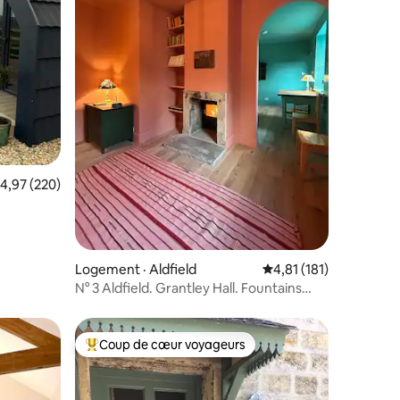
ote moyenne de 4,97 sur 5, 220 commentaires
4,97 (220)
res
Logement · Aldfield
Note moyenne de 4,81
4,81 (181)
N° 3 Aldfield. Grantley Hall. Fountains
Abbey.
Coup de cœur voyageurs
les plus aimés
Coup de cœur voyageurs parmi les plus aimés