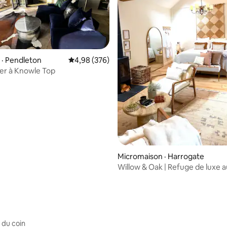
· Pendleton
Note moyenne de 4,98 sur 5, 376 commentai
4,98 (376)
ller à Knowle Top
sur 5, 132 commentaires
Micromaison · Harrogate
Willow & Oak | Refuge de luxe 
la rivière pour deux
 du coin