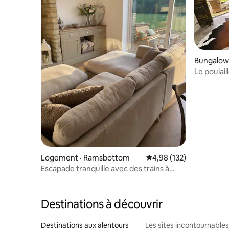
Bungalow 
Le poulai
Logement · Ramsbottom
Note moyenne de 4,98 
4,98 (132)
Escapade tranquille avec des trains à
vapeur et des cerfs
Destinations à découvrir
Destinations aux alentours
Les sites incontournables