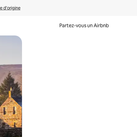
e d'origine
Partez-vous un Airbnb
et en les faisant glisser.