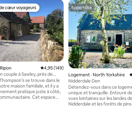
de cœur voyageurs
Superhôte
cœur voyageurs parmi les plus aimés
Superhôte
sur 5, 418 commentaires
 Ripon
Note moyenne de 4,95 sur 5, 149 commentai
4,95 (149)
en couple à Sawley, près de
Logement · North Yorkshire
N
de Fountains
 Thompson’s se trouve dans le
Nidderdale Den
notre maison familiale, et il y a
Détendez-vous dans ce logem
nnement pratique juste à côté,
unique et tranquille. Entouré de
e communautaire. Cet espace
vues lointaines sur les landes d
ble et moderne comprend un
Nidderdale et les forêts de pin
rt et lumineux avec un lit très
belle retraite à la campagne. Id
fortable, des sièges pour
les randonneurs et les cyclistes
onnes, une cuisine compacte
simplement pour une pause dé
pée avec une table à manger
Une zone de beauté naturelle
le et une salle de bain
exceptionnelle. Un feu de bois 