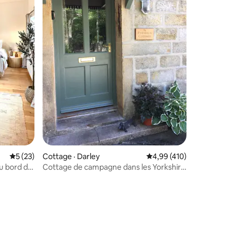
res
Note moyenne de 5 sur 5, 23 commentaires
5 (23)
Cottage · Darley
Note moyenne de 4,99 
4,99 (410)
au bord de
Cottage de campagne dans les Yorkshire
Dales