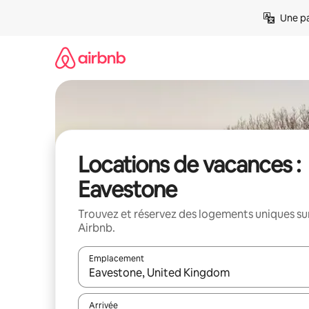
Aller
Une pa
directement
au
contenu
Locations de vacances :
Eavestone
Trouvez et réservez des logements uniques su
Airbnb.
Emplacement
Quand les résultats sont affichés, parcourez-les en 
Arrivée