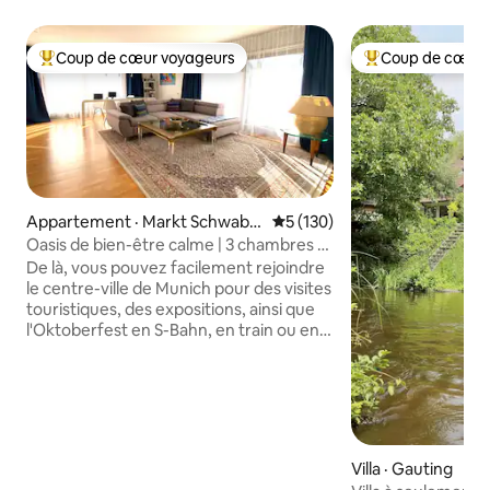
Coup de cœur voyageurs
Coup de cœur 
Coup de cœur voyageurs parmi les plus aimés
Coup de cœur voy
Appartement · Markt Schwabe
Note moyenne de 5 sur 5, 1
5 (130)
n
Oasis de bien-être calme | 3 chambres à
coucher près de Munich
De là, vous pouvez facilement rejoindre
le centre-ville de Munich pour des visites
touristiques, des expositions, ainsi que
l'Oktoberfest en S-Bahn, en train ou en
voiture en env. 30 min. La ville de Riem
(concerts et salons) à seulement 20 min.
L'Allianz Arena est également
facilement accessible par les transports
en commun. Pour d'autres excursions,
nous recommandons le plus grand
Villa · Gauting
monde thermal d'Europe à Erding, le