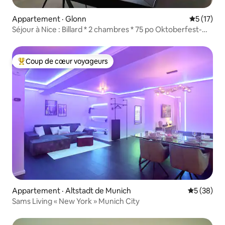
Appartement · Glonn
Note moye
5 (17)
Séjour à Nice : Billard * 2 chambres * 75 po Oktoberfest-
Shuttle
Coup de cœur voyageurs
Coup de cœur voyageurs parmi les plus aimés
Appartement · Altstadt de Munich
Note moye
5 (38)
Sams Living « New York » Munich City