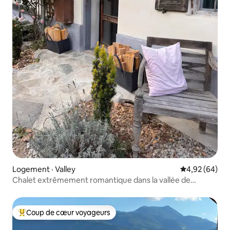
Logement · Valley
Note moyenne
4,92 (64)
Chalet extrêmement romantique dans la vallée de
Mangfall
Coup de cœur voyageurs
Coup de cœur voyageurs parmi les plus aimés