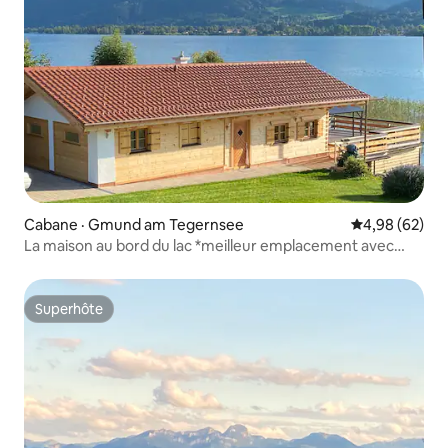
Cabane · Gmund am Tegernsee
Note moyenne
4,98 (62)
La maison au bord du lac *meilleur emplacement avec
ponton privé*
Superhôte
Superhôte