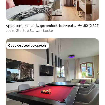
Appartement · Ludwigsvorstadt-Isarvorsta
Note moyenne de
4,82 (2 822)
dt
Locke Studio à Schwan Locke
Coup de cœur voyageurs
Coup de cœur voyageurs