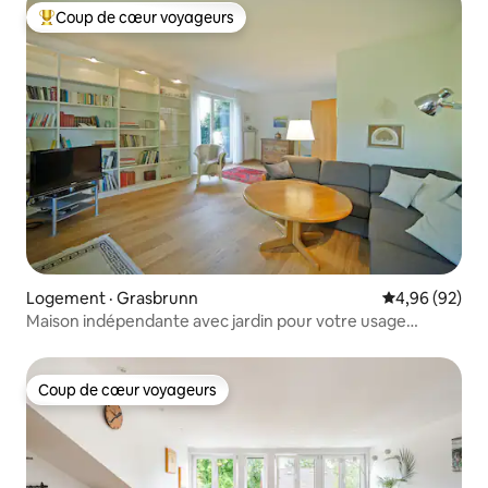
Coup de cœur voyageurs
Coup de cœur voyageurs parmi les plus aimés
Logement · Grasbrunn
Note moyenne
4,96 (92)
Maison indépendante avec jardin pour votre usage
exclusif !
Coup de cœur voyageurs
Coup de cœur voyageurs