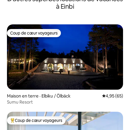
à Einbi
Coup de cœur voyageurs
Coup de cœur voyageurs
Maison en terre · Elbiku / Ölbäck
Note moyenne
4,95 (65)
Sumu Resort
Coup de cœur voyageurs
Coup de cœur voyageurs parmi les plus aimés