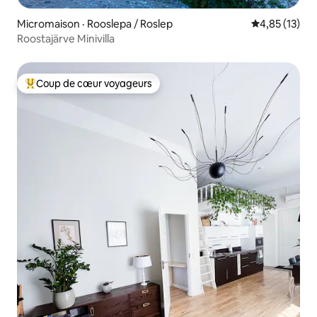
Micromaison · Rooslepa / Roslep
Note moyenne
4,85 (13)
Roostajärve Minivilla
Coup de cœur voyageurs
Coup de cœur voyageurs parmi les plus aimés