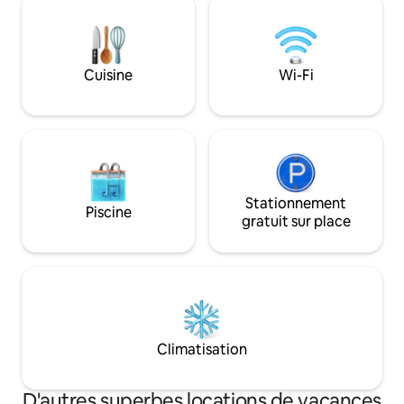
saison, toujours chaude jusqu'à 35 °C. Le
Le balcon ouvert s
sauna et le jacuzzi sont inclus dans le
le meilleur endroit
prix. Il y a aussi la possibilité de faire un
du soir et de mag
barbecue et nous fournissons le
soleil. L'appartement est à 5 minutes à
Cuisine
Wi-Fi
charbon de bois. Quoi de plus agréable
pied du vieux châ
qu'un café du matin sur la terrasse
Haapsalu, de la pr
privée!
des restaurants e
Stationnement
Piscine
gratuit sur place
Climatisation
D'autres superbes locations de vacances