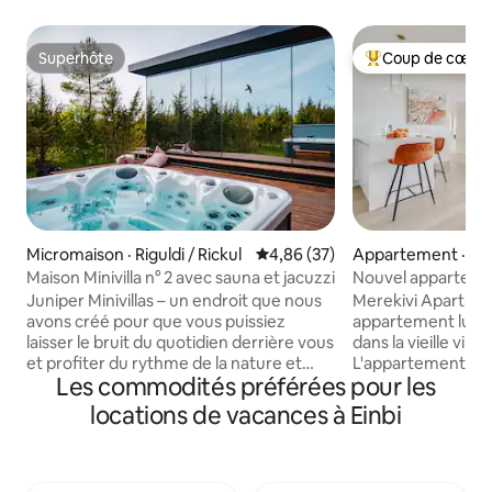
Superhôte
Coup de cœur 
Superhôte
Coup de cœur voy
Micromaison · Riguldi / Rickul
Note moyenne de 4,86 sur 5, 
4,86 (37)
Appartement · Ha
Maison Minivilla n° 2 avec sauna et jacuzzi
Nouvel apparteme
avec sauna dans la v
Juniper Minivillas – un endroit que nous
Merekivi Apartmen
Haapsalu
avons créé pour que vous puissiez
appartement lumi
laisser le bruit du quotidien derrière vous
dans la vieille vill
et profiter du rythme de la nature et
L'appartement ave
Les commodités préférées pour les
simplement être présent. Ici, tu peux
ouverte, une armoi
écouter le vent dans les genévriers et
deux chambres, un
locations de vacances à Einbi
observer comment le ciel change de
spacieuse et un sa
couleur le soir. Le sauna est un bijou et
confortablement 
chauffé au bois. L'eau chaude du jacuzzi
canapé pliant dan
t'attend, quelle que soit l'heure ou la
espaces de couch