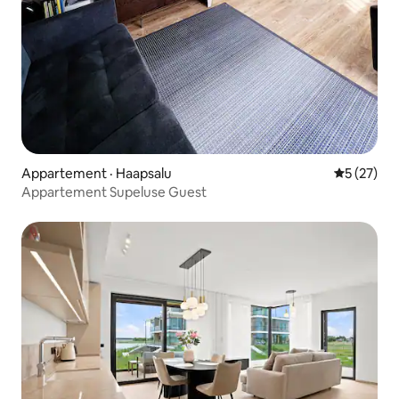
Appartement · Haapsalu
Note moye
5 (27)
Appartement Supeluse Guest