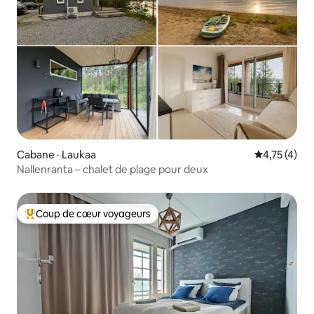
Cabane · Laukaa
Note moyenn
4,75 (4)
Nallenranta – chalet de plage pour deux
Coup de cœur voyageurs
Coup de cœur voyageurs parmi les plus aimés