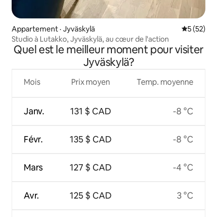
Appartement · Jyväskylä
Note moye
5 (52)
Studio à Lutakko, Jyväskylä, au cœur de l'action
Quel est le meilleur moment pour visiter
Jyväskylä?
Mois
Prix moyen
Temp. moyenne
Janv.
131 $ CAD
-8 °C
Févr.
135 $ CAD
-8 °C
Mars
127 $ CAD
-4 °C
Avr.
125 $ CAD
3 °C