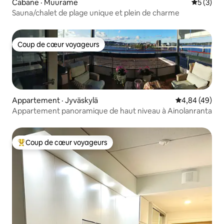
Cabane · Muurame
Note moy
5 (3)
Sauna/chalet de plage unique et plein de charme
Coup de cœur voyageurs
Coup de cœur voyageurs
Appartement · Jyväskylä
Note moyenne
4,84 (49)
Appartement panoramique de haut niveau à Ainolanranta
Coup de cœur voyageurs
Coup de cœur voyageurs parmi les plus aimés