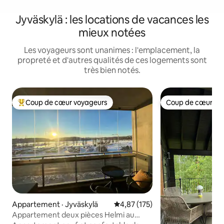
Jyväskylä : les locations de vacances les
mieux notées
Les voyageurs sont unanimes : l'emplacement, la
propreté et d'autres qualités de ces logements sont
très bien notés.
Coup de cœur voyageurs
Coup de cœur vo
Coup de cœur voyageurs parmi les plus aimés
Coup de cœur vo
Appartement · Jyväskylä
Note moyenne de 4,87 sur 5, 1
4,87 (175)
Appartement deux pièces Helmi au