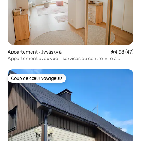
Appartement · Jyväskylä
Note moyenne
4,98 (47)
Appartement avec vue – services du centre-ville à
proximité
Coup de cœur voyageurs
Coup de cœur voyageurs