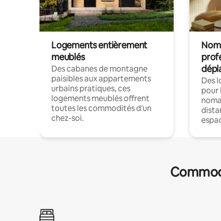
Logements entièrement
Noma
meublés
prof
dépl
Des cabanes de montagne
paisibles aux appartements
Des 
urbains pratiques, ces
pour 
logements meublés offrent
nomad
toutes les commodités d'un
dista
chez-soi.
espac
Commodit