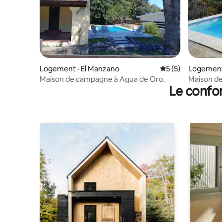
Logement · El Manzano
Note moyenne de 
5 (5)
Logement
Maison de campagne à Agua de Oro.
Maison de
Le confor