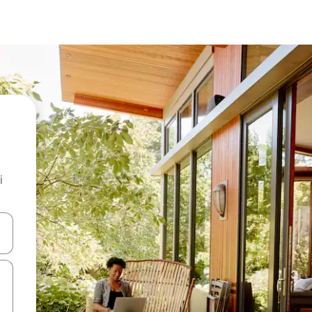
i
.
utilisant les flèches vers le haut et vers le bas, ou en appuyant dessus 