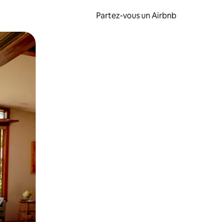
Partez-vous un Airbnb
et en les faisant glisser.