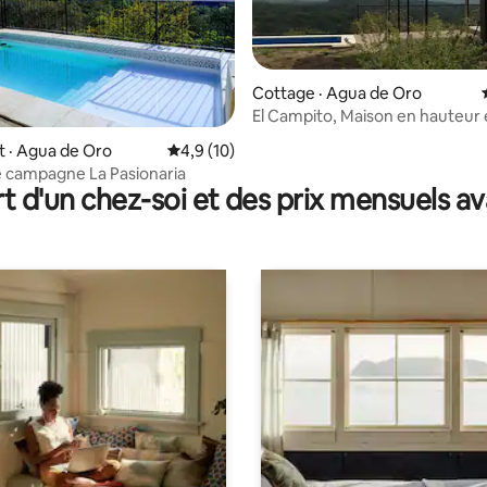
Cottage · Agua de Oro
El Campito, Maison en hauteur
par la nature.
5 sur 5, 5 commentaires
 · Agua de Oro
Note moyenne de 4,9 sur 5, 10 commentai
4,9 (10)
 campagne La Pasionaria
t d'un chez-soi et des prix mensuels 