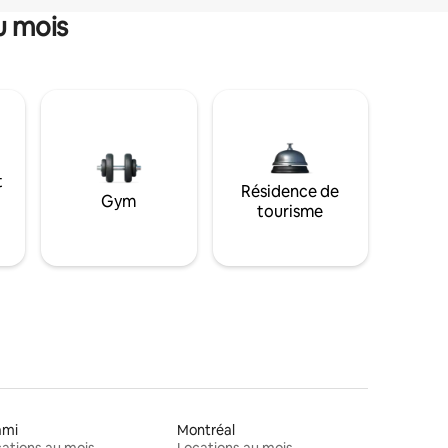
u mois
t
Résidence de
Gym
tourisme
ami
Montréal
ations au mois
Locations au mois