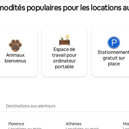
dités populaires pour les locations a
Espace de
Stationnemen
Animaux
travail pour
gratuit sur
bienvenus
ordinateur
place
portable
Destinations aux alentours
Florence
Athènes
Mi
Locations au mois
Locations au mois
Loc