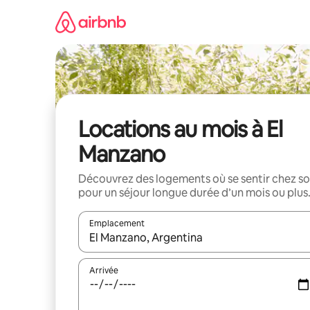
Aller
directement
au
contenu
Locations au mois à El
Manzano
Découvrez des logements où se sentir chez so
pour un séjour longue durée d’un mois ou plus
Emplacement
Quand les résultats sont affichés, parcourez-les en 
Arrivée