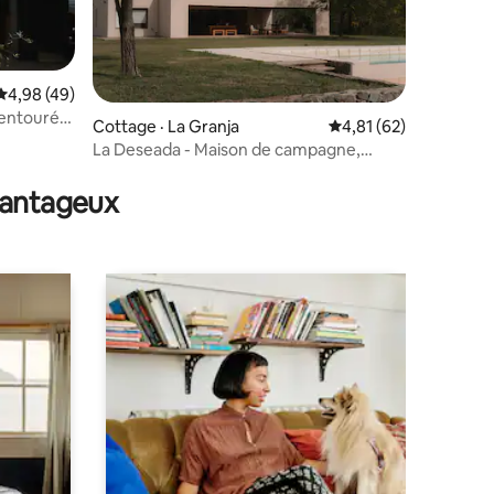
Note moyenne de 4,98 sur 5, 49 commentaires
4,98 (49)
 entourée
Cottage · La Granja
Note moyenne de 4,81
4,81 (62)
La Deseada - Maison de campagne,
res
Ascochinga.
avantageux