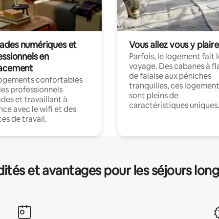
des numériques et
Vous allez vous y plaire
essionnels en
Parfois, le logement fait 
voyage. Des cabanes à fl
acement
de falaise aux péniches
logements confortables
tranquilles, ces logemen
les professionnels
sont pleins de
es et travaillant à
caractéristiques uniques
nce avec le wifi et des
es de travail.
és et avantages pour les séjours lon