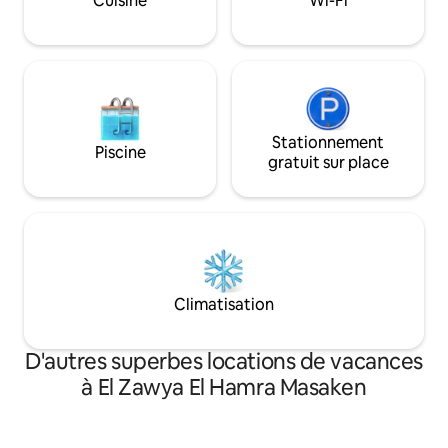
Cuisine
Wi-Fi
votre voyage inoub
Stationnement
Piscine
gratuit sur place
Climatisation
D'autres superbes locations de vacances
à El Zawya El Hamra Masaken