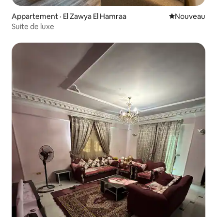
Appartement · El Zawya El Hamraa
Nouvel hébe
Nouveau
Suite de luxe