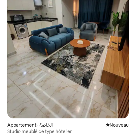
Appartement · الخاصة
Nouvel hébe
Nouveau
Studio meublé de type hôtelier