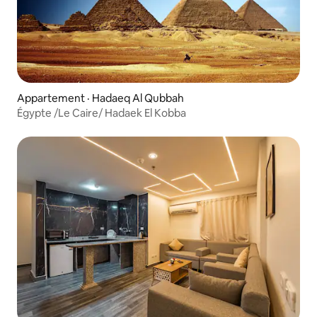
Appartement · Hadaeq Al Qubbah
Égypte /Le Caire/ Hadaek El Kobba