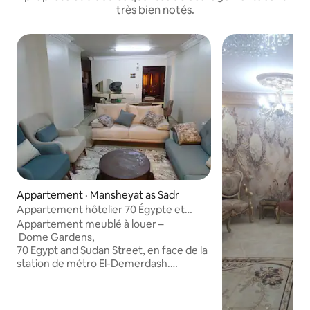
très bien notés.
Appartement · Mansheyat as Sadr
Appartement hôtelier 70 Égypte et
Soudan
Appartement meublé à louer –
Dome Gardens,
70 Egypt and Sudan Street, en face de la
station de métro El-Demerdash.
11e étage + ascenseur – Vue
panoramique – Meubles neufs –
Internet. Trois chambres climatisées,