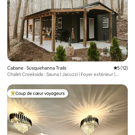
Cabane · Susquehanna Trails
Note moye
5 (12)
Chalet Creekside : Sauna | Jacuzzi | Foyer extérieur |
Confortable
Coup de cœur voyageurs
Coup de cœur voyageurs parmi les plus aimés