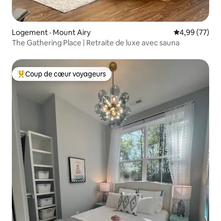
Logement · Mount Airy
Note moyenne
4,99 (77)
The Gathering Place | Retraite de luxe avec sauna
Coup de cœur voyageurs
Coup de cœur voyageurs parmi les plus aimés