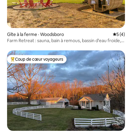
Gîte à la ferme · Woodsboro
Note moy
5 (4)
Farm Retreat : sauna, bain à remous, bassin d'eau froide,
sentiers
Coup de cœur voyageurs
Coup de cœur voyageurs parmi les plus aimés