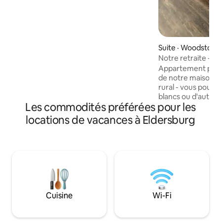
mijoteuse, une Instapot et une plaque
chauffante pour la préparation des
repas. Une promenade facile jusqu'à
Main Street permettra à votre voiture
de se reposer pendant que vous
Suite · Woodstock
profitez de restaurants et de magasins,
de la musique live de mai à octobre et
Notre retraite - da
d'un merveilleux Splash Park de mai à
Appartement privé
septembre. Patio privé pour les
de notre maison. 
voyageurs avec petit gril à gaz. Chiens
rural - vous pouve
acceptés.
blancs ou d'autre
Les commodités préférées pour les
Profitez du cadre p
Nous sommes à mo
locations de vacances à Eldersburg
voiture de la Rte 
commerciaux. Not
à l'épreuve des enfants. É
d'entraînement à v
risques et périls.
et nous ajustero
Peut ne pas conve
mobilité réduite en
Cuisine
Wi-Fi
promenade jusqu'à
fumeur. Nous ne 
pour la cuisine lou