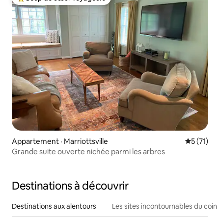
Coup de cœur voyageurs parmi les plus aimés
Appartement · Marriottsville
Note moye
5 (71)
Grande suite ouverte nichée parmi les arbres
Destinations à découvrir
Destinations aux alentours
Les sites incontournables du coin