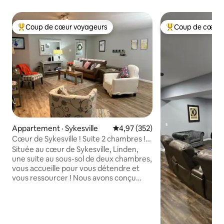
Coup de cœur voyageurs
Coup de cœur 
Coup de cœur voyageurs parmi les plus aimés
Coup de cœur voy
Appartement · Sykesville
Note moyenne de 4,97 sur 5, 3
4,97 (352)
Cœur de Sykesville ! Suite 2 chambres !
Marchez jusqu'à la ville
Située au cœur de Sykesville, Linden,
une suite au sous-sol de deux chambres,
vous accueille pour vous détendre et
vous ressourcer ! Nous avons conçu
notre espace pour qu'il ressemble à
votre maison loin de chez vous. La
kitchenette comprend un réfrigérateur
complet, un micro-ondes, une