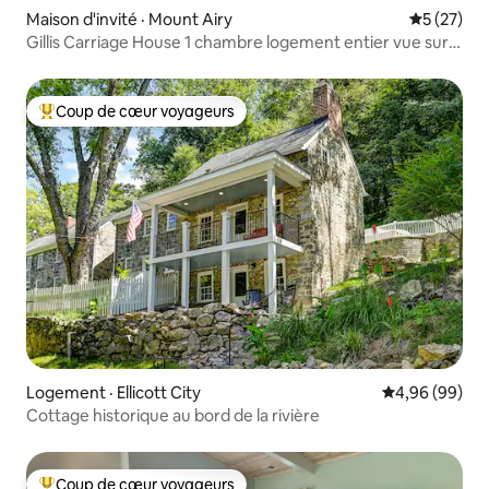
Maison d'invité · Mount Airy
Note moye
5 (27)
Gillis Carriage House 1 chambre logement entier vue sur
l'étang
Coup de cœur voyageurs
Coup de cœur voyageurs parmi les plus aimés
Logement · Ellicott City
Note moyenne
4,96 (99)
Cottage historique au bord de la rivière
Coup de cœur voyageurs