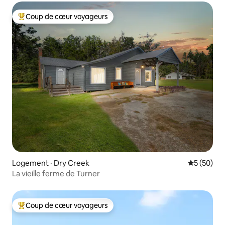
Coup de cœur voyageurs
Coup de cœur voyageurs parmi les plus aimés
Logement · Dry Creek
Note moye
5 (50)
La vieille ferme de Turner
Coup de cœur voyageurs
Coup de cœur voyageurs parmi les plus aimés