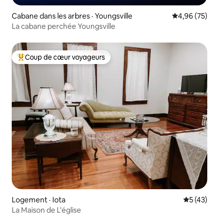
Cabane dans les arbres · Youngsville
Note moyenne
4,96 (75)
La cabane perchée Youngsville
Coup de cœur voyageurs
Coup de cœur voyageurs parmi les plus aimés
Logement · Iota
Note moye
5 (43)
La Maison de L'église