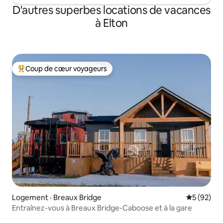
D'autres superbes locations de vacances
à Elton
Coup de cœur voyageurs
Coup de cœur voyageurs parmi les plus aimés
Logement · Breaux Bridge
Note moye
5 (92)
Entraînez-vous à Breaux Bridge-Caboose et à la gare