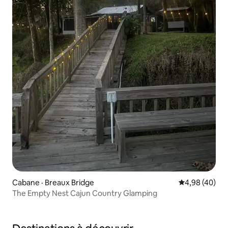
Cabane · Breaux Bridge
Note moyenne
4,98 (40)
The Empty Nest Cajun Country Glamping