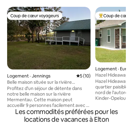
Coup de cœur voyageurs
Coup de cœur 
Coup de cœur voyageurs
Coup de cœur voy
Logement · Eunic
Hazel Hideaway, 
Logement · Jennings
Note moyenne de 5 sur 5, 
5 (10)
2 chambres
Hazel Hideaway es
Belle maison située sur la rivière
quartier paisible d
Mermentau
Profitez d'un séjour de détente dans
nord de l'autorout
notre belle maison sur la rivière
Kinder-Opelousas 
Mermentau. Cette maison peut
Crowley, La/ I-10
accueillir 9 personnes facilement avec 6
ce logement conf
Les commodités préférées pour les
lits, un canapé-lit queen size, un futon et
construit. Conçu 
deux salles de bains complètes pour
locations de vacances à Elton
grande accessibili
accueillir une grande famille. Cette
à l'extérieur. Prof
maison offre un coin salon extérieur
petite ville avec 