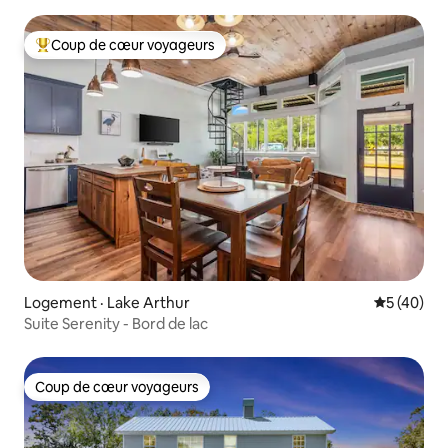
Coup de cœur voyageurs
Coup de cœur voyageurs parmi les plus aimés
Logement · Lake Arthur
Note moye
5 (40)
Suite Serenity - Bord de lac
Coup de cœur voyageurs
Coup de cœur voyageurs