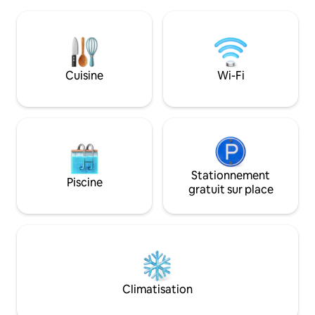
protégé et un quai privé pour profiter de
aux grandes villes
la pêche. Amarrez votre bateau à la
Lafayette. Découvr
descente publique située à environ
cajun/créole, les f
5 minutes de la maison et profitez d'une
authentiques (Mard
belle croisière sur la rivière. Nous offrons
d'autres ! Pour les a
également un emplacement de
Cuisine
Wi-Fi
venez à l'auberge 
camping-car situé sur la propriété pour
un supplément, 50 ampères complet.
Stationnement
Piscine
gratuit sur place
Climatisation