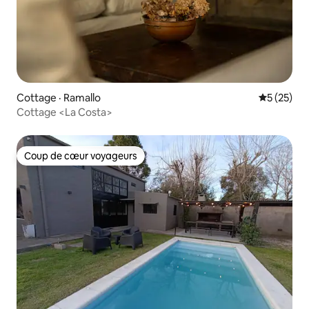
Cottage · Ramallo
Note moye
5 (25)
Cottage <La Costa>
Coup de cœur voyageurs
Coup de cœur voyageurs