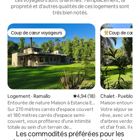
Les voyageurs sont unanimes : l'emplacement, la
propreté et d'autres qualités de ces logements sont
très bien notés.
Coup de cœur voyageurs
Coup de cœur 
Coup de cœur voyageurs
Coup de cœur voy
Logement · Ramallo
Note moyenne de 4,94 sur 5, 
4,94 (18)
Chalet · Pueblo Es
Entourée de nature Maison à Estancia E.
Maison entourée p
Federal.
quartier fermé
Sur 270 mètres carrés d'espace couvert
Votre séjour sera
et 180 mètres carrés d'espace semi-
rêve, avec un bel
couvert, vous profiterez d'une intimité
d'arbres verdoyant
totale au sein d'un terrain de
et d'air frais. Il est
Les commodités préférées pour les
10 000 mètres carrés. La piscine derrière
quartier fermé, a
la maison, entourée d'une végétation
24h/24. Si votre ob