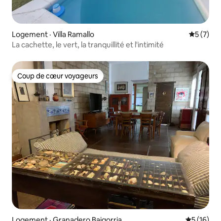
Logement · Villa Ramallo
Note moy
5 (7)
La cachette, le vert, la tranquillité et l'intimité
Coup de cœur voyageurs
Coup de cœur voyageurs
Logement · Granadero Baigorria
Note moye
5 (16)