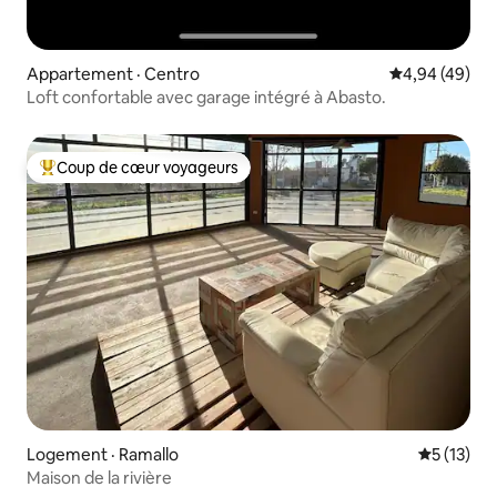
Appartement · Centro
Note moyenne
4,94 (49)
Loft confortable avec garage intégré à Abasto.
Coup de cœur voyageurs
Coup de cœur voyageurs parmi les plus aimés
Logement · Ramallo
Note moye
5 (13)
Maison de la rivière